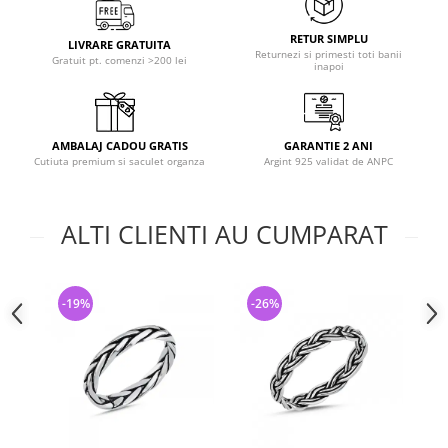
RETUR SIMPLU
LIVRARE GRATUITA
Returnezi si primesti toti banii
Gratuit pt. comenzi >200 lei
inapoi
AMBALAJ CADOU GRATIS
GARANTIE 2 ANI
Cutiuta premium si saculet organza
Argint 925 validat de ANPC
ALTI CLIENTI AU CUMPARAT
-19%
-26%
-