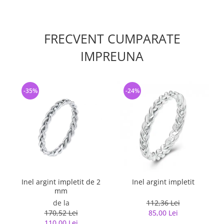
FRECVENT CUMPARATE
IMPREUNA
-35%
-24%
Inel argint impletit de 2
Inel argint impletit
mm
de la
112,36 Lei
170,52 Lei
85,00 Lei
110,00 Lei