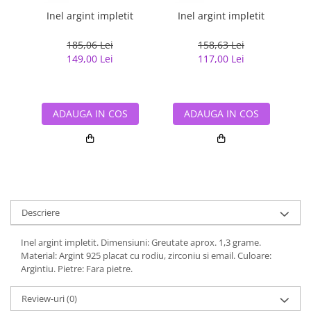
Inel argint impletit
Inel argint impletit
In
185,06 Lei
158,63 Lei
149,00 Lei
117,00 Lei
ADAUGA IN COS
ADAUGA IN COS
Descriere
Inel argint impletit. Dimensiuni: Greutate aprox. 1,3 grame.
Material: Argint 925 placat cu rodiu, zirconiu si email. Culoare:
Argintiu. Pietre: Fara pietre.
Review-uri
(0)