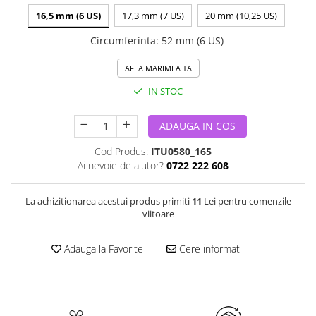
16,5 mm (6 US)
17,3 mm (7 US)
20 mm (10,25 US)
Circumferinta
:
52 mm (6 US)
AFLA MARIMEA TA
IN STOC
ADAUGA IN COS
Cod Produs:
ITU0580_165
Ai nevoie de ajutor?
0722 222 608
La achizitionarea acestui produs primiti
11
Lei pentru comenzile
viitoare
Adauga la Favorite
Cere informatii