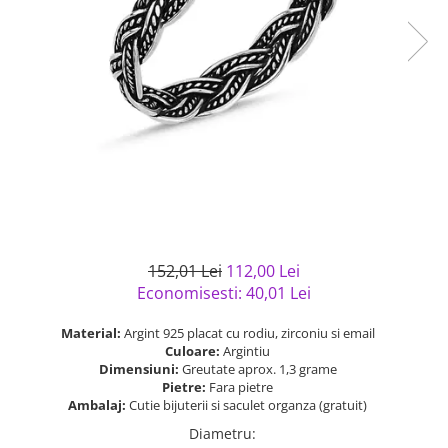
Bijuterii argint cu pietre
Pandantive mireasa
semipretioase
Bijuterii de Lux
Bijuterii argint placat cu aur
Bijuterii gotice si rock
Bijuterii argint cu diverse
Bijuterii Handmade
materiale
Bijuterii fantezie
Bijuterii argint cu murano
Casete si cutii de bijuterii
Bijuterii tungsten
Accesorii Piele
Cadouri
152,01 Lei
112,00 Lei
Solutii si lavete de curatare
Economisesti:
40,01
Lei
bijuterii argint
Material:
Argint 925 placat cu rodiu, zirconiu si email
Culoare:
Argintiu
Dimensiuni:
Greutate aprox. 1,3 grame
Pietre:
Fara pietre
Ambalaj:
Cutie bijuterii si saculet organza (gratuit)
Diametru
: