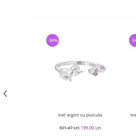
-34%
-3
Inel argint cu pisicuta
In
301,47 Lei
199,00 Lei