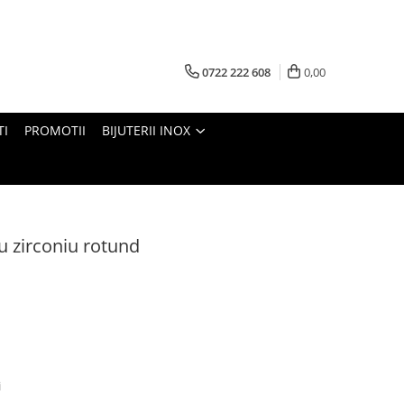
0722 222 608
0,00
TI
PROMOTII
BIJUTERII INOX
cu zirconiu rotund
i