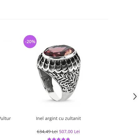
-20%
-28%
Vultur
Inel argint cu zultanit
Inel argint cu 
an
634,49 Lei
507,00 Lei
474,54 L