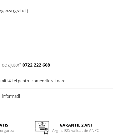
organza (gratuit)
e de ajutor?
0722 222 608
imiti
4
Lei pentru comenzile viitoare
informatii
ATIS
GARANTIE 2 ANI
 organza
Argint 925 validat de ANPC