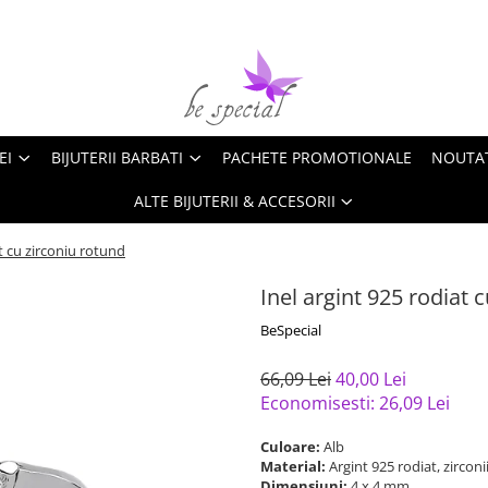
EI
BIJUTERII BARBATI
PACHETE PROMOTIONALE
NOUTA
ALTE BIJUTERII & ACCESORII
at cu zirconiu rotund
Inel argint 925 rodiat 
BeSpecial
66,09 Lei
40,00 Lei
Economisesti:
26,09
Lei
Culoare:
Alb
Material:
Argint 925 rodiat, zirconi
Dimensiuni:
4 x 4 mm