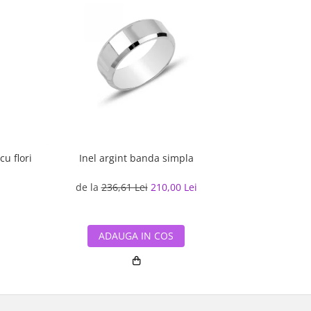
cu flori
Inel argint banda simpla
Inel ar
de la
236,61 Lei
210,00 Lei
de la
527
ADAUGA IN COS
ADA