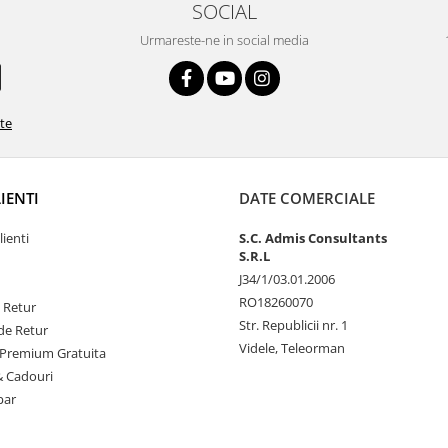
SOCIAL
Urmareste-ne in social media
ate
LIENTI
DATE COMERCIALE
lienti
S.C. Admis Consultants
S.R.L
J34/1/03.01.2006
RO18260070
e Retur
Str. Republicii nr. 1
de Retur
Videle, Teleorman
Premium Gratuita
& Cadouri
par