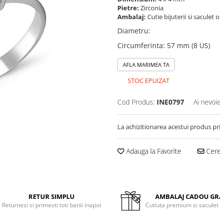
Pietre:
Zirconia
Ambalaj:
Cutie bijuterii si saculet 
Diametru
:
Circumferinta
:
57 mm (8 US)
AFLA MARIMEA TA
STOC EPUIZAT
Cod Produs:
INE0797
Ai nevoi
La achizitionarea acestui produs pr
Adauga la Favorite
Cere 
RETUR SIMPLU
AMBALAJ CADOU GR
Returnezi si primesti toti banii inapoi
Cutiuta premium si saculet