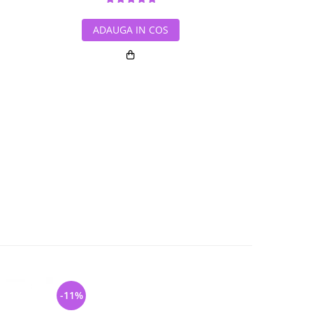
ADAUGA IN COS
ADAUG
-11%
-31%