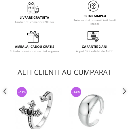
RETUR SIMPLU
LIVRARE GRATUITA
Returnezi si primesti toti banii
Gratuit pt. comenzi >200 lei
inapoi
AMBALAJ CADOU GRATIS
GARANTIE 2 ANI
Cutiuta premium si saculet organza
Argint 925 validat de ANPC
ALTI CLIENTI AU CUMPARAT
-23%
-14%
-