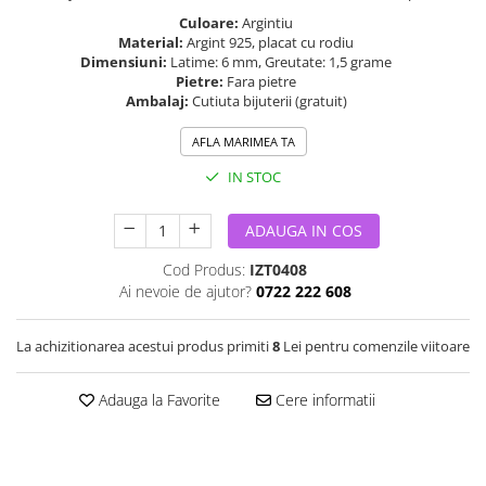
Culoare:
Argintiu
Material:
Argint 925, placat cu rodiu
Dimensiuni:
Latime: 6 mm, Greutate: 1,5 grame
Pietre:
Fara pietre
Ambalaj:
Cutiuta bijuterii (gratuit)
AFLA MARIMEA TA
IN STOC
ADAUGA IN COS
Cod Produs:
IZT0408
Ai nevoie de ajutor?
0722 222 608
La achizitionarea acestui produs primiti
8
Lei pentru comenzile viitoare
Adauga la Favorite
Cere informatii