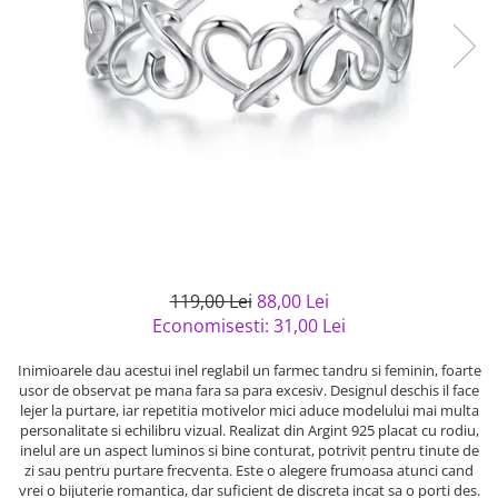
Bijuterii argint cu pietre
Pandantive mireasa
semipretioase
Bijuterii de Lux
Bijuterii argint placat cu aur
Bijuterii gotice si rock
Bijuterii argint cu diverse
Bijuterii Handmade
materiale
Bijuterii fantezie
Bijuterii argint cu murano
Casete si cutii de bijuterii
Bijuterii tungsten
Accesorii Piele
Cadouri
119,00 Lei
88,00 Lei
Solutii si lavete de curatare
Economisesti:
31,00
Lei
bijuterii argint
Inimioarele dau acestui inel reglabil un farmec tandru si feminin, foarte
usor de observat pe mana fara sa para excesiv. Designul deschis il face
lejer la purtare, iar repetitia motivelor mici aduce modelului mai multa
personalitate si echilibru vizual. Realizat din Argint 925 placat cu rodiu,
inelul are un aspect luminos si bine conturat, potrivit pentru tinute de
zi sau pentru purtare frecventa. Este o alegere frumoasa atunci cand
vrei o bijuterie romantica, dar suficient de discreta incat sa o porti des.