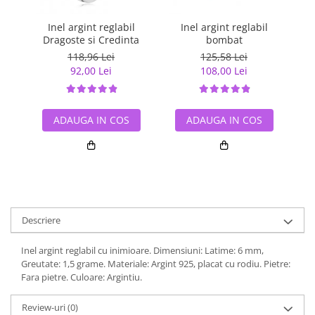
Inel argint reglabil
Inel argint reglabil
In
Dragoste si Credinta
bombat
118,96 Lei
125,58 Lei
92,00 Lei
108,00 Lei
ADAUGA IN COS
ADAUGA IN COS
Descriere
Inel argint reglabil cu inimioare. Dimensiuni: Latime: 6 mm,
Greutate: 1,5 grame. Materiale: Argint 925, placat cu rodiu. Pietre:
Fara pietre. Culoare: Argintiu.
Review-uri
(0)