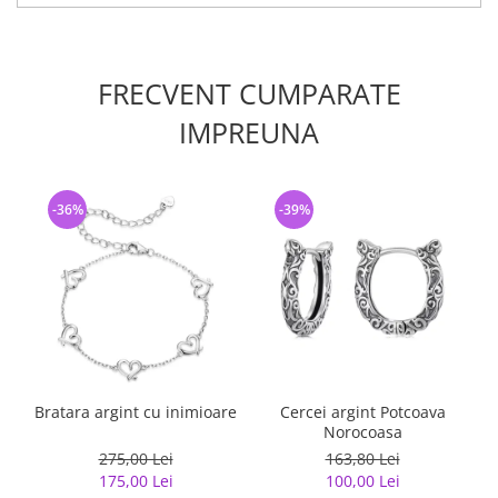
FRECVENT CUMPARATE
IMPREUNA
-36%
-39%
Bratara argint cu inimioare
Cercei argint Potcoava
I
Norocoasa
275,00 Lei
163,80 Lei
175,00 Lei
100,00 Lei