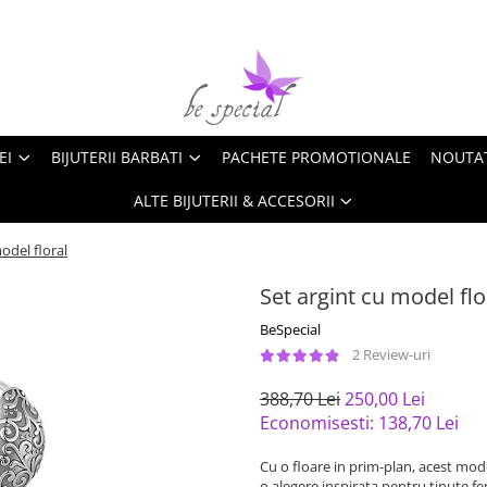
EI
BIJUTERII BARBATI
PACHETE PROMOTIONALE
NOUTA
ALTE BIJUTERII & ACCESORII
odel floral
Set argint cu model flo
BeSpecial
2 Review-uri
388,70 Lei
250,00 Lei
Economisesti:
138,70
Lei
Cu o floare in prim-plan, acest mode
o alegere inspirata pentru tinute fe