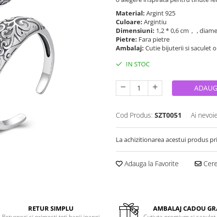
Material:
Argint 925
Culoare:
Argintiu
Dimensiuni:
1,2 * 0,6 cm， , diame
Pietre:
Fara pietre
Ambalaj:
Cutie bijuterii si saculet 
IN STOC
ADAUG
Cod Produs:
SZT0051
Ai nevoi
La achizitionarea acestui produs pr
Adauga la Favorite
Cere 
RETUR SIMPLU
AMBALAJ CADOU GR
Returnezi si primesti toti banii inapoi
Cutiuta premium si saculet