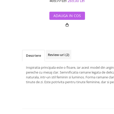
403,77 Lei
269,00 Lei
ADAUGA IN COS
Review-uri
(2)
Descriere
Inspiratia principala este o floare, iar acest model din arg
pereche cu mesaj clar. Semnificatia ramane legata de delica
naturala, intr-un stil feminin si luminos. Forma ramane clara,
tinute de zi. Este potrivita pentru tinute feminine, dar si p