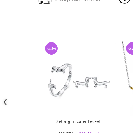
-33%
-2
Set argint catei Teckel