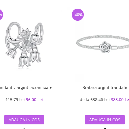
%
-40%
andantiv argint lacramioare
Bratara argint trandafir
115,79 Lei
96,00 Lei
de la
638,46 Lei
383,00 Le
ADAUGA IN COS
ADAUGA IN COS