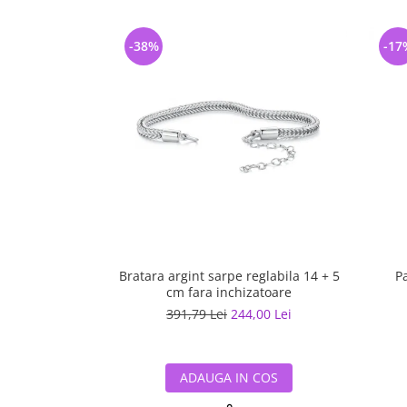
-38%
-17
Bratara argint sarpe reglabila 14 + 5
P
cm fara inchizatoare
391,79 Lei
244,00 Lei
ADAUGA IN COS