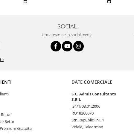
SOCIAL
Urmareste-ne in social media
ate
LIENTI
DATE COMERCIALE
lienti
S.C. Admis Consultants
S.R.L
J34/1/03.01.2006
RO18260070
e Retur
Str. Republicii nr. 1
de Retur
Videle, Teleorman
Premium Gratuita