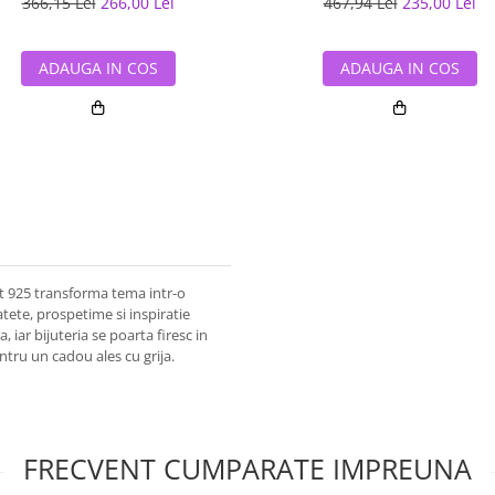
366,15 Lei
266,00 Lei
467,94 Lei
235,00 Lei
ADAUGA IN COS
ADAUGA IN COS
int 925 transforma tema intr-o
tete, prospetime si inspiratie
 iar bijuteria se poarta firesc in
entru un cadou ales cu grija.
FRECVENT CUMPARATE IMPREUNA