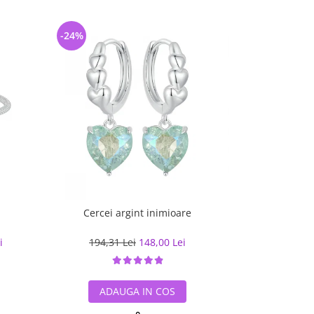
-24%
-28%
Cercei argint inimioare
Inel argint
i
194,31 Lei
148,00 Lei
179,78
ADAUGA IN COS
ADA