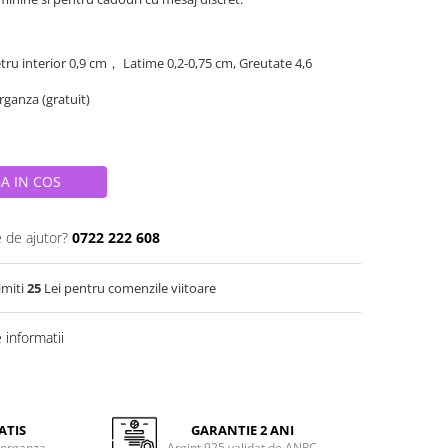
tru interior 0,9 cm， Latime 0,2-0,75 cm, Greutate 4,6
organza (gratuit)
A IN COS
e de ajutor?
0722 222 608
imiti
25
Lei pentru comenzile viitoare
informatii
ATIS
GARANTIE 2 ANI
 organza
Argint 925 validat de ANPC