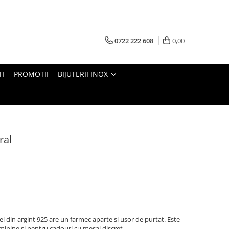
0722 222 608
0,00
TI
PROMOTII
BIJUTERII INOX
ral
l din argint 925 are un farmec aparte si usor de purtat. Este
minine si pentru cadouri cu mesaj discret.