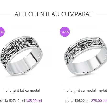
ALTI CLIENTI AU CUMPARAT
1%
-37%
Inel argint lat cu model
Inel argint cu model implet
de la
527,42 Lei
365,00 Lei
de la
436,22 Lei
275,00 Le