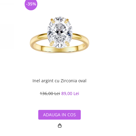
-35%
-26%
Inel argint cu Zirconia oval
Inel 
136,00 Lei
89,00 Lei
158,63
ADAUGA IN COS
ADA