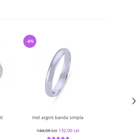
-8%
-21%
it
Inel argint banda simpla
Inel argint tip 
mm latime, 
i
144,08 Lei
132,00 Lei
de la
231,3