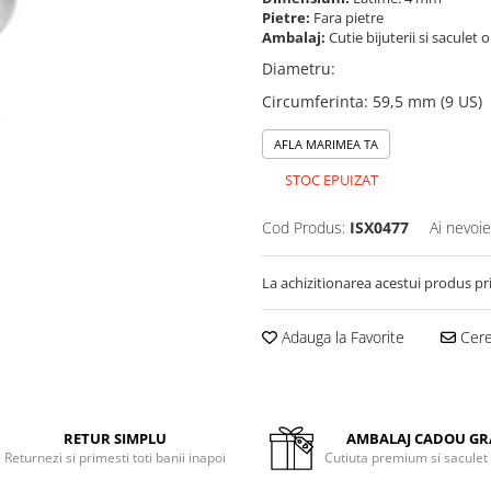
Pietre:
Fara pietre
Ambalaj:
Cutie bijuterii si saculet 
Diametru
:
Circumferinta
:
59,5 mm (9 US)
AFLA MARIMEA TA
STOC EPUIZAT
Cod Produs:
ISX0477
Ai nevoie
La achizitionarea acestui produs pr
Adauga la Favorite
Cere 
RETUR SIMPLU
AMBALAJ CADOU GR
Returnezi si primesti toti banii inapoi
Cutiuta premium si saculet