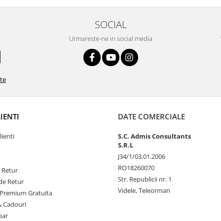
SOCIAL
Urmareste-ne in social media
ate
LIENTI
DATE COMERCIALE
lienti
S.C. Admis Consultants
S.R.L
J34/1/03.01.2006
RO18260070
e Retur
Str. Republicii nr. 1
de Retur
Videle, Teleorman
Premium Gratuita
& Cadouri
par