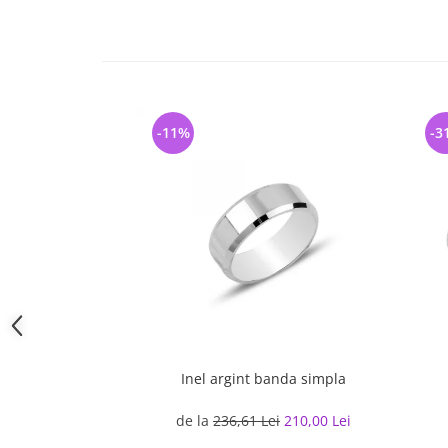
-11%
-3
Inel argint banda simpla
de la
236,61 Lei
210,00 Lei