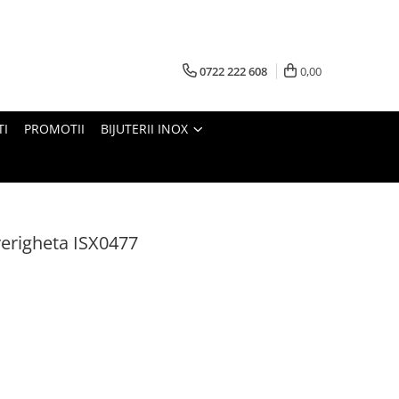
0722 222 608
0,00
TI
PROMOTII
BIJUTERII INOX
verigheta ISX0477