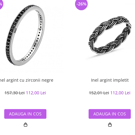
%
-26%
nel argint cu zirconii negre
Inel argint impletit
157,30 Lei
112,00 Lei
152,01 Lei
112,00 Lei
ADAUGA IN COS
ADAUGA IN COS