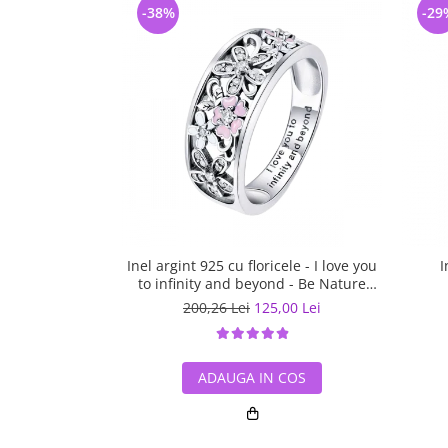
-38%
-29
Inel argint 925 cu floricele - I love you
I
to infinity and beyond - Be Nature
IST0055
200,26 Lei
125,00 Lei
ADAUGA IN COS