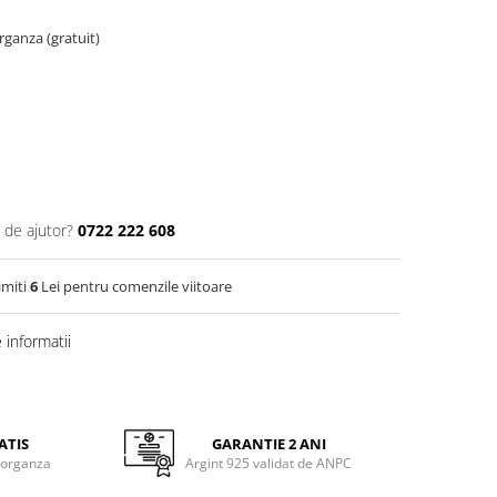
organza (gratuit)
 de ajutor?
0722 222 608
imiti
6
Lei pentru comenzile viitoare
informatii
ATIS
GARANTIE 2 ANI
 organza
Argint 925 validat de ANPC