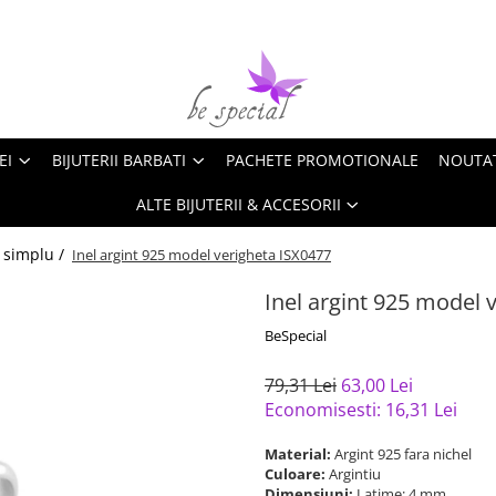
EI
BIJUTERII BARBATI
PACHETE PROMOTIONALE
NOUTA
ALTE BIJUTERII & ACCESORII
t simplu /
Inel argint 925 model verigheta ISX0477
Inel argint 925 model 
BeSpecial
79,31 Lei
63,00 Lei
Economisesti:
16,31
Lei
Material:
Argint 925 fara nichel
Culoare:
Argintiu
Dimensiuni:
Latime: 4 mm