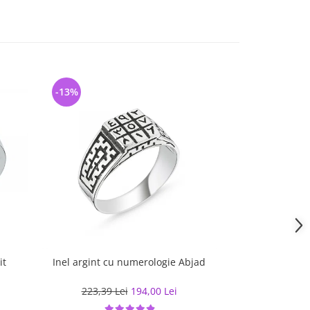
-13%
-26%
it
Inel argint cu numerologie Abjad
Inel arg
i
223,39 Lei
194,00 Lei
158,63 L