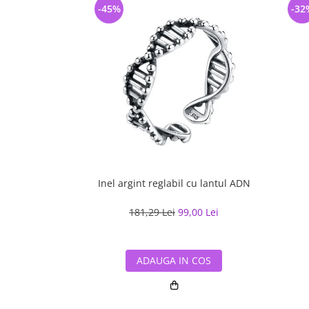
-45%
-32
Inel argint reglabil cu lantul ADN
181,29 Lei
99,00 Lei
ADAUGA IN COS