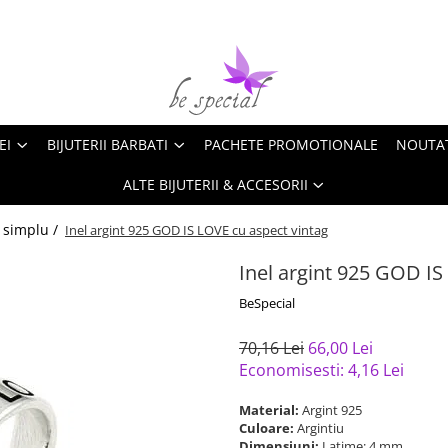
EI
BIJUTERII BARBATI
PACHETE PROMOTIONALE
NOUTA
ALTE BIJUTERII & ACCESORII
t simplu /
Inel argint 925 GOD IS LOVE cu aspect vintag
Inel argint 925 GOD IS
BeSpecial
70,16 Lei
66,00 Lei
Economisesti:
4,16
Lei
Material:
Argint 925
Culoare:
Argintiu
Dimensiuni:
Latime: 4 mm