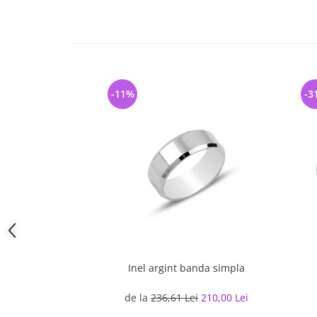
-11%
-3
Inel argint banda simpla
de la
236,61 Lei
210,00 Lei