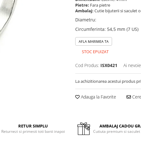
Pietre:
Fara pietre
Ambalaj:
Cutie bijuterii si saculet 
Diametru
:
Circumferinta
:
54,5 mm (7 US)
AFLA MARIMEA TA
STOC EPUIZAT
Cod Produs:
ISX0421
Ai nevoie
La achizitionarea acestui produs pr
Adauga la Favorite
Cere 
RETUR SIMPLU
AMBALAJ CADOU GR
Returnezi si primesti toti banii inapoi
Cutiuta premium si saculet