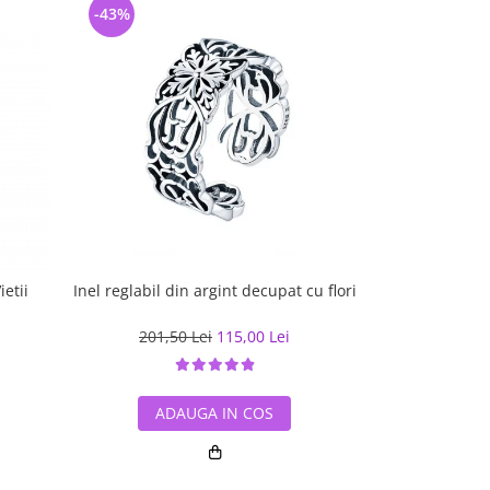
-43%
-30%
ietii
Inel reglabil din argint decupat cu flori
Inel argint reg
cu 
201,50 Lei
115,00 Lei
204,89
ADAUGA IN COS
ADA