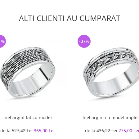
ALTI CLIENTI AU CUMPARAT
1%
-37%
Inel argint lat cu model
Inel argint cu model implet
de la
527,42 Lei
365,00 Lei
de la
436,22 Lei
275,00 Le