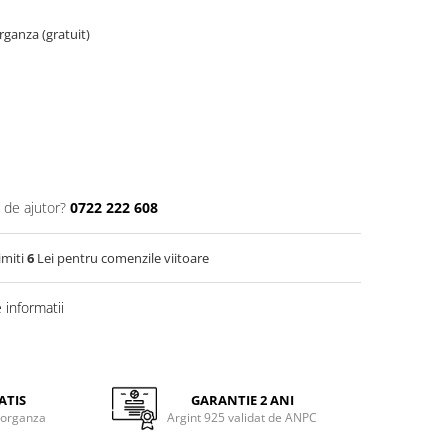
organza (gratuit)
 de ajutor?
0722 222 608
imiti
6
Lei pentru comenzile viitoare
informatii
ATIS
GARANTIE 2 ANI
 organza
Argint 925 validat de ANPC