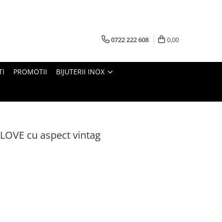
0722 222 608
0,00
TI
PROMOTII
BIJUTERII INOX
 LOVE cu aspect vintag