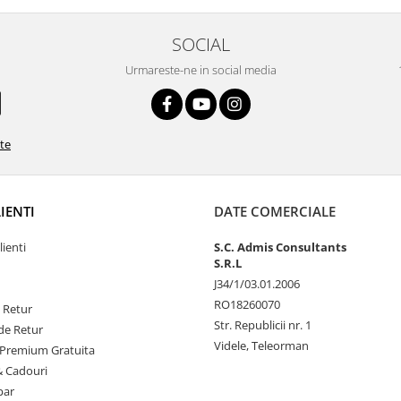
SOCIAL
Urmareste-ne in social media
ate
LIENTI
DATE COMERCIALE
lienti
S.C. Admis Consultants
S.R.L
J34/1/03.01.2006
RO18260070
e Retur
Str. Republicii nr. 1
de Retur
Videle, Teleorman
Premium Gratuita
& Cadouri
par