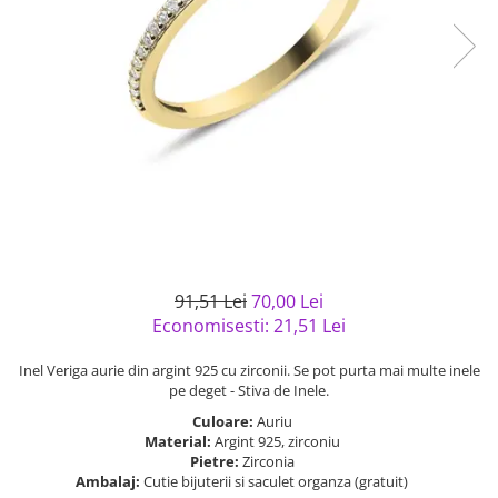
Bijuterii argint cu pietre
Pandantive mireasa
semipretioase
Bijuterii de Lux
Bijuterii argint placat cu aur
Bijuterii gotice si rock
Bijuterii argint cu diverse
Bijuterii Handmade
materiale
Bijuterii fantezie
Bijuterii argint cu murano
Casete si cutii de bijuterii
Bijuterii tungsten
Accesorii Piele
Cadouri
91,51 Lei
70,00 Lei
Solutii si lavete de curatare
Economisesti:
21,51
Lei
bijuterii argint
Inel Veriga aurie din argint 925 cu zirconii. Se pot purta mai multe inele
pe deget - Stiva de Inele.
Culoare:
Auriu
Material:
Argint 925, zirconiu
Pietre:
Zirconia
Ambalaj:
Cutie bijuterii si saculet organza (gratuit)