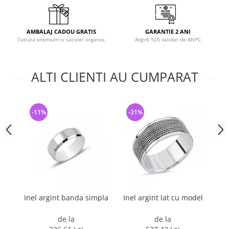
AMBALAJ CADOU GRATIS
GARANTIE 2 ANI
Cutiuta premium si saculet organza
Argint 925 validat de ANPC
ALTI CLIENTI AU CUMPARAT
-11%
-31%
-
Inel argint banda simpla
Inel argint lat cu model
I
de la
de la