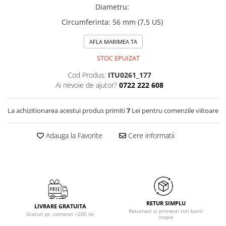
Diametru
:
Circumferinta
:
56 mm (7,5 US)
AFLA MARIMEA TA
STOC EPUIZAT
Cod Produs:
ITU0261_177
Ai nevoie de ajutor?
0722 222 608
La achizitionarea acestui produs primiti
7
Lei pentru comenzile viitoare
Adauga la Favorite
Cere informatii
RETUR SIMPLU
LIVRARE GRATUITA
Returnezi si primesti toti banii
Gratuit pt. comenzi >200 lei
inapoi