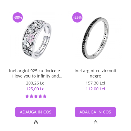
-38%
-29%
Inel argint 925 cu floricele -
Inel argint cu zirconii
I love you to infinity and
negre
beyond - Be Nature
200,26 Lei
157,30 Lei
IST0055
125,00 Lei
112,00 Lei
ADAUGA IN COS
ADAUGA IN COS