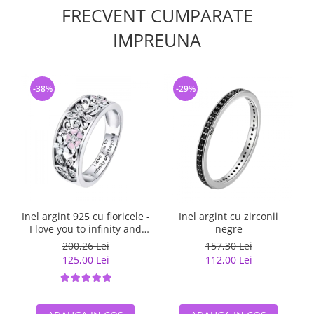
FRECVENT CUMPARATE
IMPREUNA
-38%
-29%
Inel argint 925 cu floricele -
Inel argint cu zirconii
I love you to infinity and
negre
beyond - Be Nature
200,26 Lei
157,30 Lei
IST0055
125,00 Lei
112,00 Lei