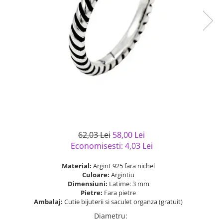
Bijuterii argint cu pietre
Pandantive mireasa
semipretioase
Bijuterii de Lux
Bijuterii argint placat cu aur
Bijuterii gotice si rock
Bijuterii argint cu diverse
Bijuterii Handmade
materiale
Bijuterii fantezie
Bijuterii argint cu murano
Casete si cutii de bijuterii
Bijuterii tungsten
Accesorii Piele
Cadouri
62,03 Lei
58,00 Lei
Solutii si lavete de curatare
Economisesti:
4,03
Lei
bijuterii argint
Material:
Argint 925 fara nichel
Culoare:
Argintiu
Dimensiuni:
Latime: 3 mm
Pietre:
Fara pietre
Ambalaj:
Cutie bijuterii si saculet organza (gratuit)
Diametru
: