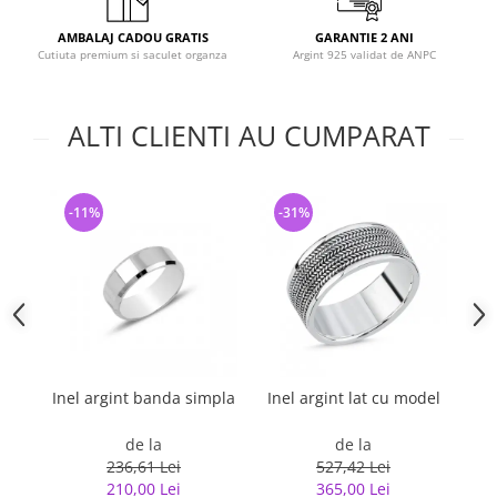
AMBALAJ CADOU GRATIS
GARANTIE 2 ANI
Cutiuta premium si saculet organza
Argint 925 validat de ANPC
ALTI CLIENTI AU CUMPARAT
-11%
-31%
-
Inel argint banda simpla
Inel argint lat cu model
I
de la
de la
236,61 Lei
527,42 Lei
210,00 Lei
365,00 Lei