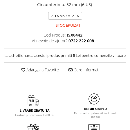
Circumferinta
:
52 mm (6 US)
AFLA MARIMEA TA
STOC EPUIZAT
Cod Produs:
ISX0442
Ai nevoie de ajutor?
0722 222 608
La achizitionarea acestui produs primiti
5
Lei pentru comenzile viitoare
Adauga la Favorite
Cere informatii
RETUR SIMPLU
LIVRARE GRATUITA
Returnezi si primesti toti banii
Gratuit pt. comenzi >200 lei
inapoi