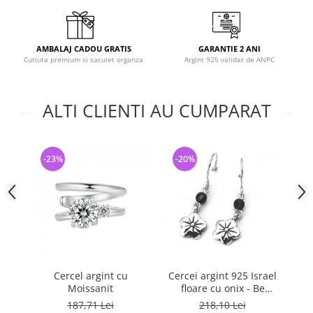
AMBALAJ CADOU GRATIS
GARANTIE 2 ANI
Cutiuta premium si saculet organza
Argint 925 validat de ANPC
ALTI CLIENTI AU CUMPARAT
-23%
-20%
-
Cercel argint cu
Cercei argint 925 Israel
Moissanit
floare cu onix - Be
Nature EPO0042
187,71 Lei
218,10 Lei