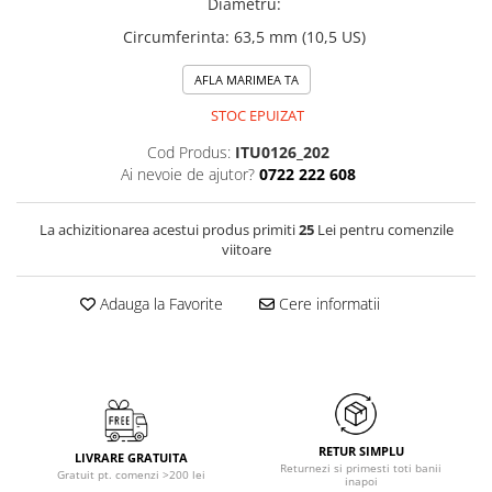
Diametru
:
Circumferinta
:
63,5 mm (10,5 US)
AFLA MARIMEA TA
STOC EPUIZAT
Cod Produs:
ITU0126_202
Ai nevoie de ajutor?
0722 222 608
La achizitionarea acestui produs primiti
25
Lei pentru comenzile
viitoare
Adauga la Favorite
Cere informatii
RETUR SIMPLU
LIVRARE GRATUITA
Returnezi si primesti toti banii
Gratuit pt. comenzi >200 lei
inapoi