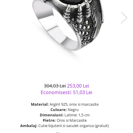
Bijuterii argint cu pietre
Pandantive mireasa
semipretioase
Bijuterii de Lux
Bijuterii argint placat cu aur
Bijuterii gotice si rock
Bijuterii argint cu diverse
Bijuterii Handmade
materiale
Bijuterii fantezie
Bijuterii argint cu murano
Casete si cutii de bijuterii
Bijuterii tungsten
Accesorii Piele
Cadouri
Solutii si lavete de curatare
304,03 Lei
253,00 Lei
bijuterii argint
Economisesti:
51,03
Lei
Material:
Argint 925, onix si marcasite
Culoare:
Negru
Dimensiuni:
Latime: 1,5 cm
Pietre:
Onix si Marcasite
Ambalaj:
Cutie bijuterii si saculet organza (gratuit)