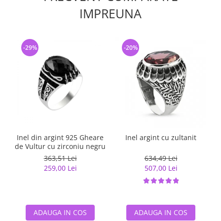
IMPREUNA
-29%
-20%
Inel din argint 925 Gheare
Inel argint cu zultanit
de Vultur cu zirconiu negru
363,51 Lei
634,49 Lei
259,00 Lei
507,00 Lei
ADAUGA IN COS
ADAUGA IN COS