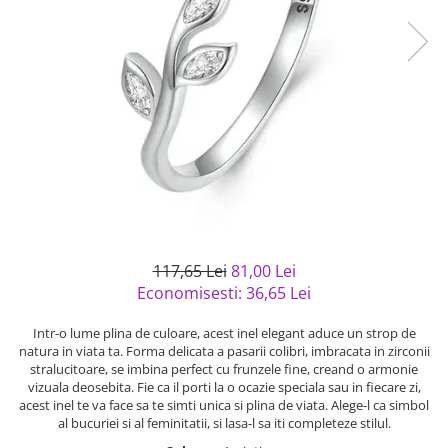
Bijuterii argint cu pietre
Pandantive mireasa
semipretioase
Bijuterii de Lux
Bijuterii argint placat cu aur
Bijuterii gotice si rock
Bijuterii argint cu diverse
Bijuterii Handmade
materiale
Bijuterii fantezie
Bijuterii argint cu murano
Casete si cutii de bijuterii
Bijuterii tungsten
Accesorii Piele
Cadouri
117,65 Lei
81,00 Lei
Solutii si lavete de curatare
Economisesti:
36,65
Lei
bijuterii argint
Intr-o lume plina de culoare, acest inel elegant aduce un strop de
natura in viata ta. Forma delicata a pasarii colibri, imbracata in zirconii
stralucitoare, se imbina perfect cu frunzele fine, creand o armonie
vizuala deosebita. Fie ca il porti la o ocazie speciala sau in fiecare zi,
acest inel te va face sa te simti unica si plina de viata. Alege-l ca simbol
al bucuriei si al feminitatii, si lasa-l sa iti completeze stilul.