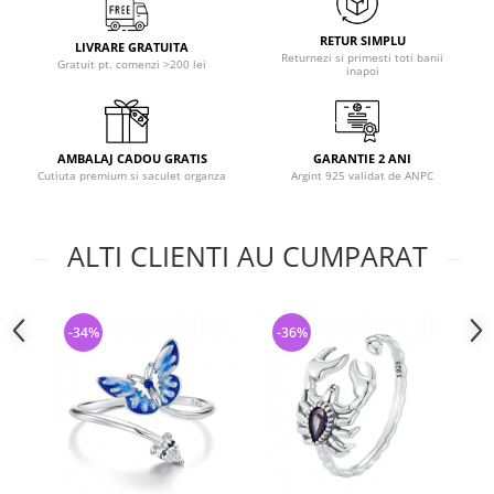
RETUR SIMPLU
LIVRARE GRATUITA
Returnezi si primesti toti banii
Gratuit pt. comenzi >200 lei
inapoi
AMBALAJ CADOU GRATIS
GARANTIE 2 ANI
Cutiuta premium si saculet organza
Argint 925 validat de ANPC
ALTI CLIENTI AU CUMPARAT
-34%
-36%
-