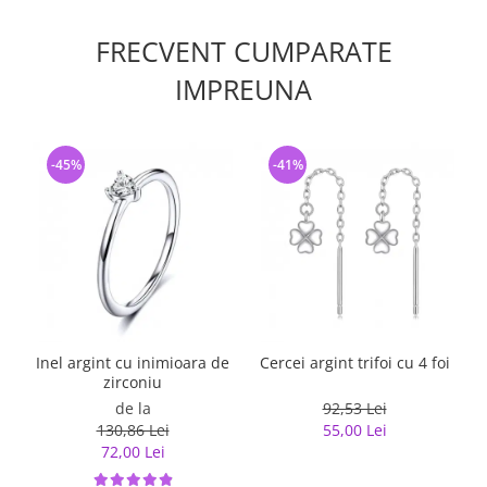
FRECVENT CUMPARATE
IMPREUNA
-45%
-41%
Inel argint cu inimioara de
Cercei argint trifoi cu 4 foi
zirconiu
de la
92,53 Lei
130,86 Lei
55,00 Lei
72,00 Lei