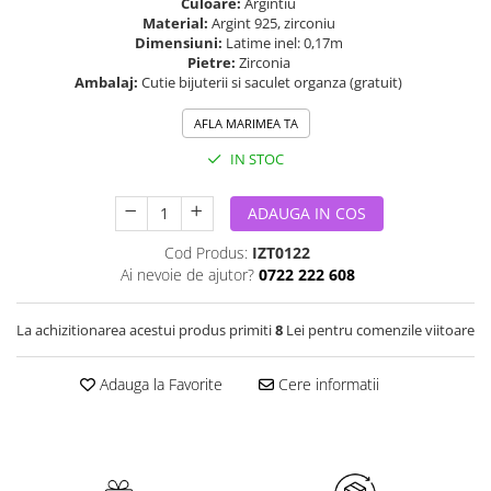
Culoare:
Argintiu
Material:
Argint 925, zirconiu
Dimensiuni:
Latime inel: 0,17m
Pietre:
Zirconia
Ambalaj:
Cutie bijuterii si saculet organza (gratuit)
AFLA MARIMEA TA
IN STOC
ADAUGA IN COS
Cod Produs:
IZT0122
Ai nevoie de ajutor?
0722 222 608
La achizitionarea acestui produs primiti
8
Lei pentru comenzile viitoare
Adauga la Favorite
Cere informatii