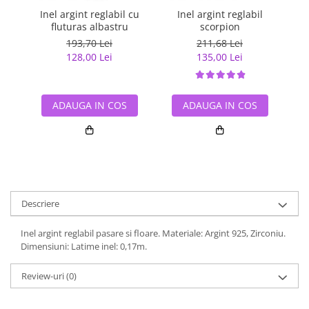
Inel argint reglabil cu
Inel argint reglabil
Ine
fluturas albastru
scorpion
193,70 Lei
211,68 Lei
128,00 Lei
135,00 Lei
ADAUGA IN COS
ADAUGA IN COS
Descriere
Inel argint reglabil pasare si floare. Materiale: Argint 925, Zirconiu.
Dimensiuni: Latime inel: 0,17m.
Review-uri
(0)