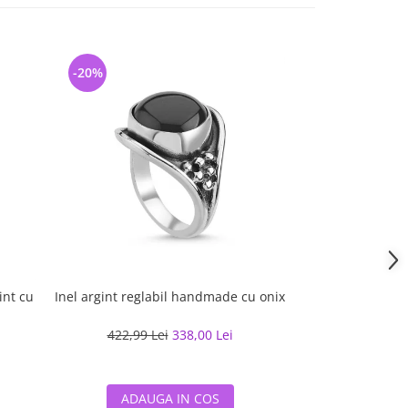
-20%
-8%
int cu
Inel argint reglabil handmade cu onix
Inel argint Ros
verde
422,99 Lei
338,00 Lei
208,86 L
ADAUGA IN COS
ADAUG