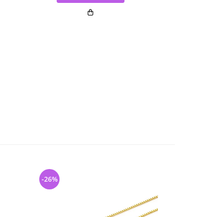
-26%
-32%