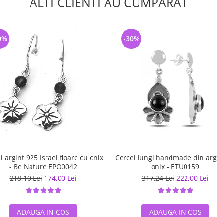
ALTI CLIENTI AU CUMPARAT
0%
-30%
i argint 925 Israel floare cu onix
Cercei lungi handmade din arg
- Be Nature EPO0042
onix - ETU0159
218,10 Lei
174,00 Lei
317,24 Lei
222,00 Lei
ADAUGA IN COS
ADAUGA IN COS