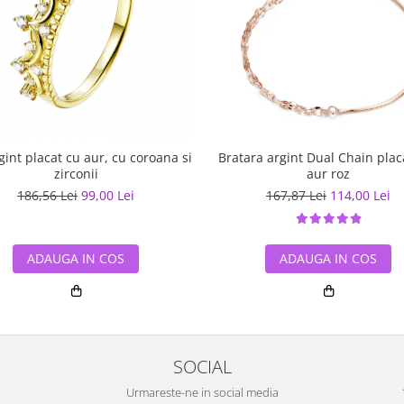
rgint placat cu aur, cu coroana si
Bratara argint Dual Chain plac
zirconii
aur roz
186,56 Lei
99,00 Lei
167,87 Lei
114,00 Lei
ADAUGA IN COS
ADAUGA IN COS
SOCIAL
Urmareste-ne in social media