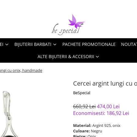
EI
BIJUTERII BARBATI
PACHETE PROMOTIONALE
NOUTA
ALTE BIJUTERII & ACCESORII
lungi cu onix, handmade
Cercei argint lungi cu
BeSpecial
660,92 Lei
474,00 Lei
Economisesti:
186,92
Lei
Material:
Argint 925, onix
Culoare:
Negru
Pietre:
Onix