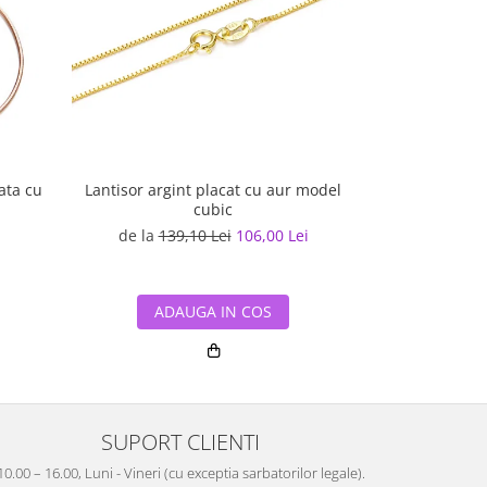
ata cu
Lantisor argint placat cu aur model
Inel argint r
cubic
de la
139,10 Lei
106,00 Lei
263,04
ADAUGA IN COS
ADA
SUPORT CLIENTI
10.00 – 16.00, Luni - Vineri (cu exceptia sarbatorilor legale).