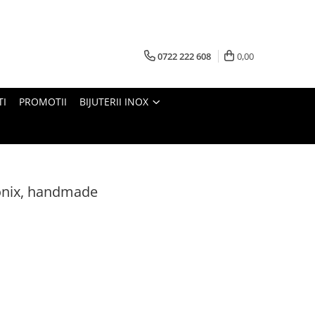
0722 222 608
0,00
TI
PROMOTII
BIJUTERII INOX
 onix, handmade