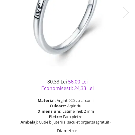
Bijuterii argint cu pietre
Pandantive mireasa
semipretioase
Bijuterii de Lux
Bijuterii argint placat cu aur
Bijuterii gotice si rock
Bijuterii argint cu diverse
Bijuterii Handmade
materiale
Bijuterii fantezie
Bijuterii argint cu murano
Casete si cutii de bijuterii
Bijuterii tungsten
Accesorii Piele
Cadouri
80,33 Lei
56,00 Lei
Solutii si lavete de curatare
Economisesti:
24,33
Lei
bijuterii argint
Material:
Argint 925 cu zirconii
Culoare:
Argintiu
Dimensiuni:
Latime inel: 2 mm
Pietre:
Fara pietre
Ambalaj:
Cutie bijuterii si saculet organza (gratuit)
Diametru
: