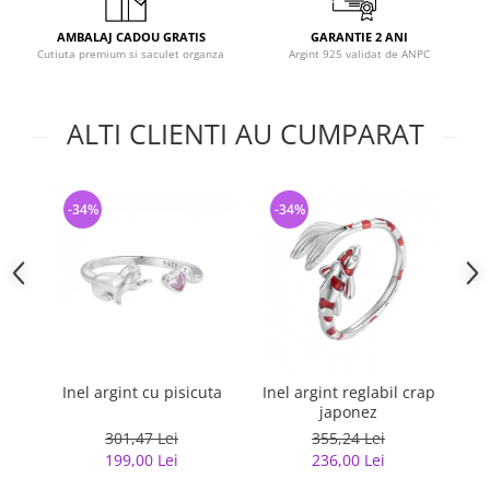
AMBALAJ CADOU GRATIS
GARANTIE 2 ANI
Cutiuta premium si saculet organza
Argint 925 validat de ANPC
ALTI CLIENTI AU CUMPARAT
-34%
-34%
-
Inel argint cu pisicuta
Inel argint reglabil crap
japonez
G
301,47 Lei
355,24 Lei
199,00 Lei
236,00 Lei