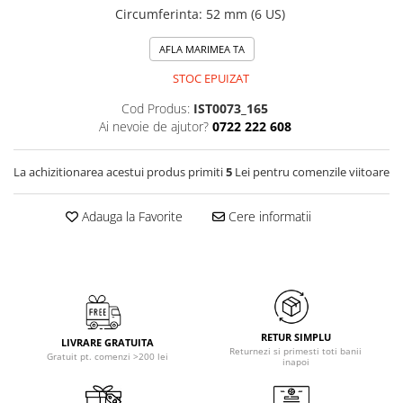
Circumferinta
:
52 mm (6 US)
AFLA MARIMEA TA
STOC EPUIZAT
Cod Produs:
IST0073_165
Ai nevoie de ajutor?
0722 222 608
La achizitionarea acestui produs primiti
5
Lei pentru comenzile viitoare
Adauga la Favorite
Cere informatii
RETUR SIMPLU
LIVRARE GRATUITA
Returnezi si primesti toti banii
Gratuit pt. comenzi >200 lei
inapoi