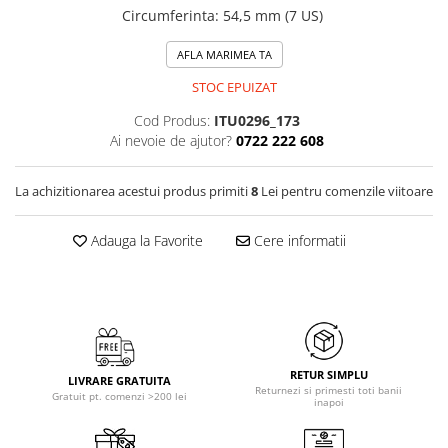
Circumferinta
:
54,5 mm (7 US)
AFLA MARIMEA TA
STOC EPUIZAT
Cod Produs:
ITU0296_173
Ai nevoie de ajutor?
0722 222 608
La achizitionarea acestui produs primiti
8
Lei pentru comenzile viitoare
Adauga la Favorite
Cere informatii
RETUR SIMPLU
LIVRARE GRATUITA
Returnezi si primesti toti banii
Gratuit pt. comenzi >200 lei
inapoi