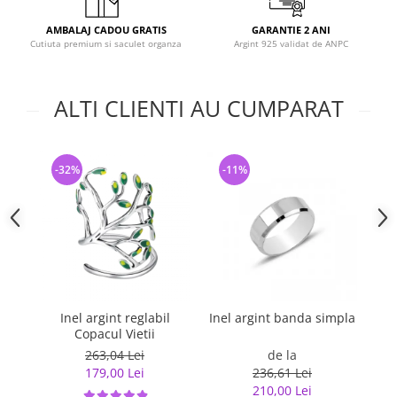
AMBALAJ CADOU GRATIS
GARANTIE 2 ANI
Cutiuta premium si saculet organza
Argint 925 validat de ANPC
ALTI CLIENTI AU CUMPARAT
-32%
-11%
-
Inel argint reglabil
Inel argint banda simpla
In
Copacul Vietii
263,04 Lei
de la
179,00 Lei
236,61 Lei
210,00 Lei