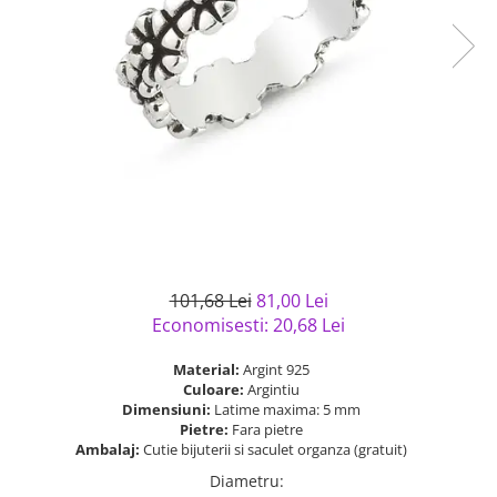
Bijuterii argint cu pietre
Pandantive mireasa
semipretioase
Bijuterii de Lux
Bijuterii argint placat cu aur
Bijuterii gotice si rock
Bijuterii argint cu diverse
Bijuterii Handmade
materiale
Bijuterii fantezie
Bijuterii argint cu murano
Casete si cutii de bijuterii
Bijuterii tungsten
Accesorii Piele
Cadouri
101,68 Lei
81,00 Lei
Solutii si lavete de curatare
Economisesti:
20,68
Lei
bijuterii argint
Material:
Argint 925
Culoare:
Argintiu
Dimensiuni:
Latime maxima: 5 mm
Pietre:
Fara pietre
Ambalaj:
Cutie bijuterii si saculet organza (gratuit)
Diametru
: