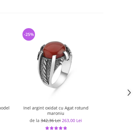
-25%
-20%
model
Inel argint oxidat cu Agat rotund
Inel argint
maroniu
de la
342,36 Lei
263,00 Lei
383,33 L