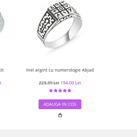
it
Inel argint cu numerologie Abjad
Inel ar
i
223,39 Lei
194,00 Lei
144,08
ADAUGA IN COS
ADA