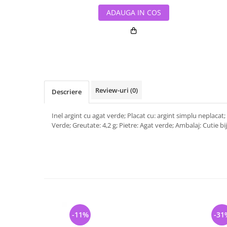
ADAUGA IN COS
Review-uri
(0)
Descriere
Inel argint cu agat verde; Placat cu: argint simplu neplacat;
Verde; Greutate: 4,2 g; Pietre: Agat verde; Ambalaj: Cutie bij
-11%
-31