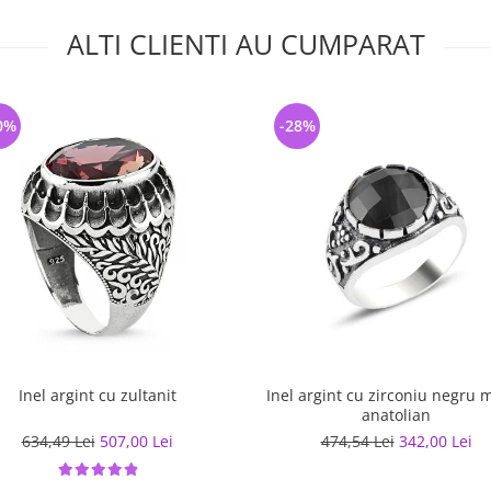
ALTI CLIENTI AU CUMPARAT
0%
-28%
Inel argint cu zultanit
Inel argint cu zirconiu negru 
anatolian
634,49 Lei
507,00 Lei
474,54 Lei
342,00 Lei