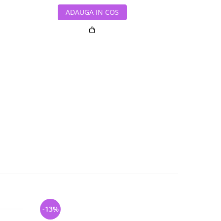
ADAUGA IN COS
ADAUG
-13%
-8%