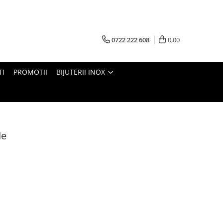
0722 222 608
0,00
TI
PROMOTII
BIJUTERII INOX
de