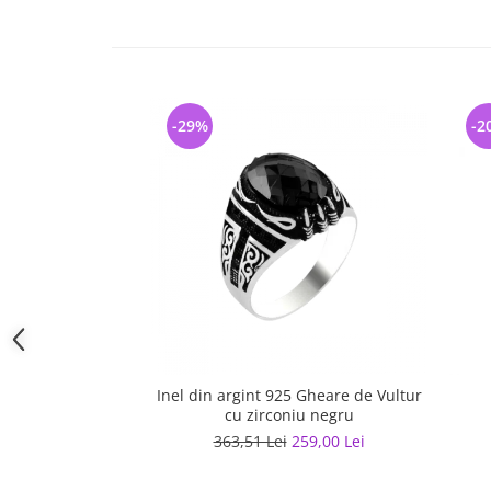
-29%
-2
Inel din argint 925 Gheare de Vultur
cu zirconiu negru
363,51 Lei
259,00 Lei