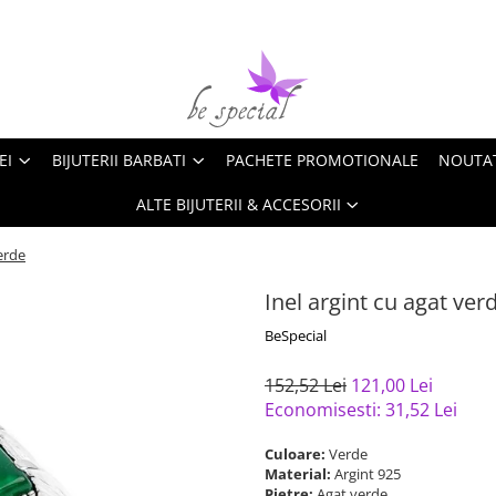
EI
BIJUTERII BARBATI
PACHETE PROMOTIONALE
NOUTA
ALTE BIJUTERII & ACCESORII
verde
Inel argint cu agat ver
BeSpecial
152,52 Lei
121,00 Lei
Economisesti:
31,52
Lei
Culoare:
Verde
Material:
Argint 925
Pietre:
Agat verde