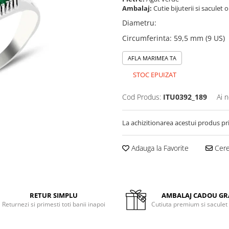
Ambalaj:
Cutie bijuterii si saculet 
Diametru
:
Circumferinta
:
59,5 mm (9 US)
AFLA MARIMEA TA
STOC EPUIZAT
Cod Produs:
ITU0392_189
Ai 
La achizitionarea acestui produs pr
Adauga la Favorite
Cere 
RETUR SIMPLU
AMBALAJ CADOU GR
Returnezi si primesti toti banii inapoi
Cutiuta premium si saculet