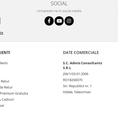
SOCIAL
Urmareste-ne in social media
ate
LIENTI
DATE COMERCIALE
lienti
S.C. Admis Consultants
S.R.L
J34/1/03.01.2006
RO18260070
e Retur
Str. Republicii nr. 1
de Retur
Videle, Teleorman
Premium Gratuita
& Cadouri
par