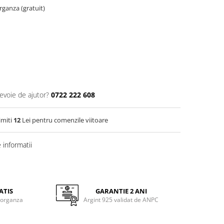
organza (gratuit)
nevoie de ajutor?
0722 222 608
imiti
12
Lei pentru comenzile viitoare
informatii
ATIS
GARANTIE 2 ANI
 organza
Argint 925 validat de ANPC