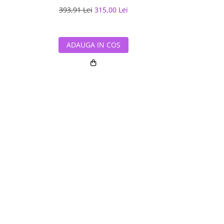
393,91 Lei
315,00 Lei
267,97 L
ADAUGA IN COS
ADAUG