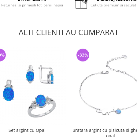
Returnezi si primesti toti banii inapoi
Cutiuta premium si saculet
ALTI CLIENTI AU CUMPARAT
0%
-33%
Set argint cu Opal
Bratara argint cu pisicuta si g
opal