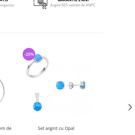
 organza
Argint 925 validat de ANPC
-20%
-34%
hem de
Set argint cu Opal
Colier argint So