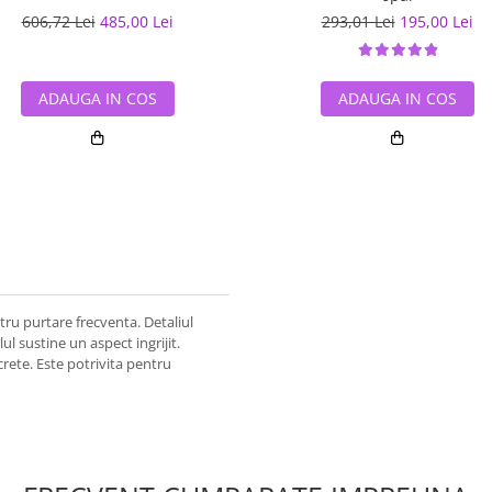
606,72 Lei
485,00 Lei
293,01 Lei
195,00 Lei
ADAUGA IN COS
ADAUGA IN COS
ntru purtare frecventa. Detaliul
ul sustine un aspect ingrijit.
crete. Este potrivita pentru