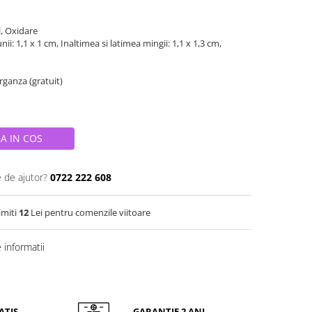
l, Oxidare
nii: 1,1 x 1 cm, Inaltimea si latimea mingii: 1,1 x 1,3 cm,
organza (gratuit)
A IN COS
e de ajutor?
0722 222 608
imiti
12
Lei pentru comenzile viitoare
informatii
ATIS
GARANTIE 2 ANI