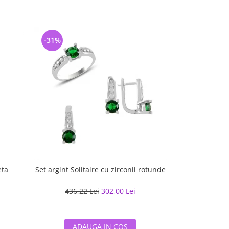
-31%
-38%
eta
Set argint Solitaire cu zirconii rotunde
Bratara a
436,22 Lei
302,00 Lei
309,31
ADAUGA IN COS
ADA