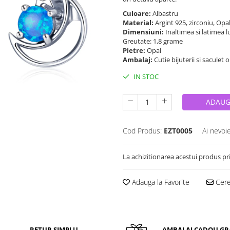
Culoare:
Albastru
Material:
Argint 925, zirconiu, Opa
Dimensiuni:
Inaltimea si latimea lu
Greutate: 1,8 grame
Pietre:
Opal
Ambalaj:
Cutie bijuterii si saculet 
IN STOC
ADAUG
Cod Produs:
EZT0005
Ai nevoi
La achizitionarea acestui produs pr
Adauga la Favorite
Cere 
RETUR SIMPLU
AMBALAJ CADOU GR