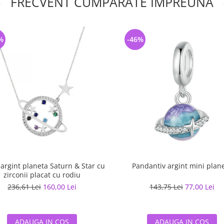
FRECVENT CUMPARATE IMPREUNA
%
-46%
 argint planeta Saturn & Star cu
Pandantiv argint mini plan
zirconii placat cu rodiu
236,61 Lei
160,00 Lei
143,75 Lei
77,00 Lei
ADAUGA IN COS
ADAUGA IN COS