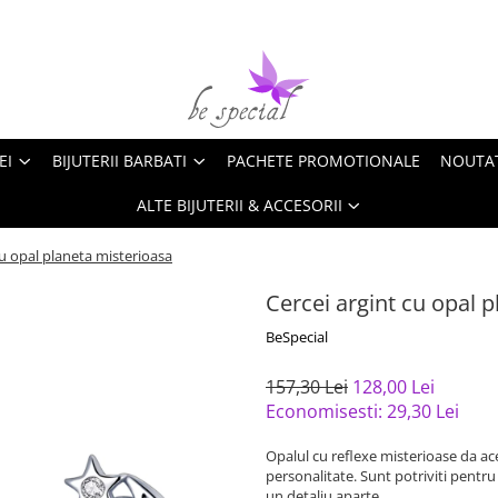
EI
BIJUTERII BARBATI
PACHETE PROMOTIONALE
NOUTA
ALTE BIJUTERII & ACCESORII
cu opal planeta misterioasa
Cercei argint cu opal 
BeSpecial
157,30 Lei
128,00 Lei
Economisesti:
29,30
Lei
Opalul cu reflexe misterioase da ace
personalitate. Sunt potriviti pentru 
un detaliu aparte.