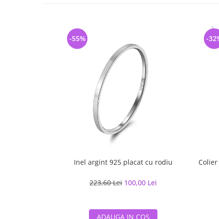
-55%
-32
Inel argint 925 placat cu rodiu
Colier
223,60 Lei
100,00 Lei
ADAUGA IN COS