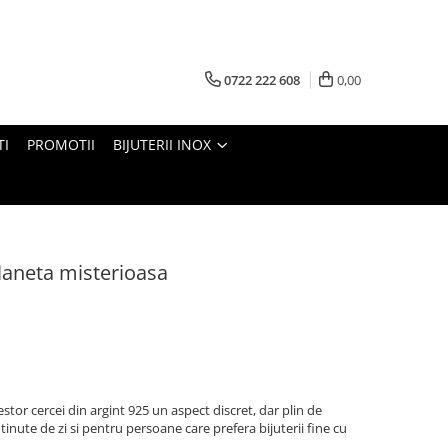
0722 222 608
0,00
TI
PROMOTII
BIJUTERII INOX
planeta misterioasa
stor cercei din argint 925 un aspect discret, dar plin de
tinute de zi si pentru persoane care prefera bijuterii fine cu