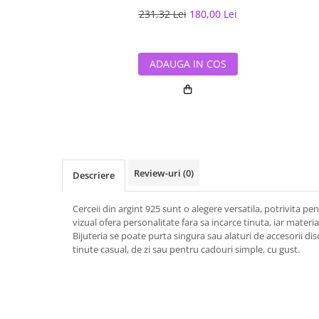
231,32 Lei
180,00 Lei
ADAUGA IN COS
Review-uri
(0)
Descriere
Cerceii din argint 925 sunt o alegere versatila, potrivita pe
vizual ofera personalitate fara sa incarce tinuta, iar material
Bijuteria se poate purta singura sau alaturi de accesorii dis
tinute casual, de zi sau pentru cadouri simple, cu gust.