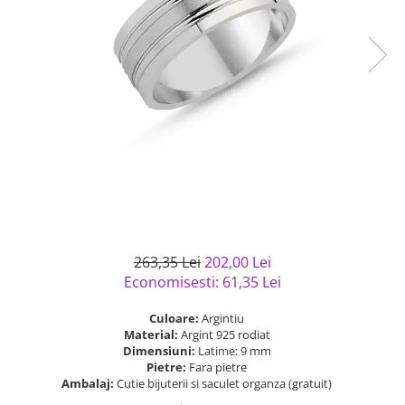
Bijuterii argint cu pietre
Pandantive mireasa
semipretioase
Bijuterii de Lux
Bijuterii argint placat cu aur
Bijuterii gotice si rock
Bijuterii argint cu diverse
Bijuterii Handmade
materiale
Bijuterii fantezie
Bijuterii argint cu murano
Casete si cutii de bijuterii
Bijuterii tungsten
Accesorii Piele
Cadouri
Solutii si lavete de curatare
263,35 Lei
202,00 Lei
bijuterii argint
Economisesti:
61,35
Lei
Culoare:
Argintiu
Material:
Argint 925 rodiat
Dimensiuni:
Latime: 9 mm
Pietre:
Fara pietre
Ambalaj:
Cutie bijuterii si saculet organza (gratuit)