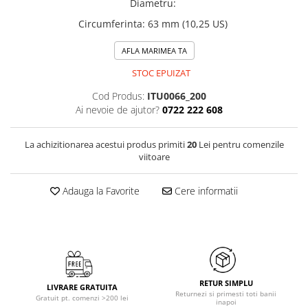
Diametru
:
Circumferinta
:
63 mm (10,25 US)
AFLA MARIMEA TA
STOC EPUIZAT
Cod Produs:
ITU0066_200
Ai nevoie de ajutor?
0722 222 608
La achizitionarea acestui produs primiti
20
Lei pentru comenzile
viitoare
Adauga la Favorite
Cere informatii
RETUR SIMPLU
LIVRARE GRATUITA
Returnezi si primesti toti banii
Gratuit pt. comenzi >200 lei
inapoi