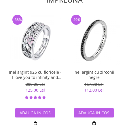
-38%
-29%
Inel argint 925 cu floricele -
Inel argint cu zirconii
I love you to infinity and
negre
beyond - Be Nature
200,26 Lei
157,30 Lei
IST0055
125,00 Lei
112,00 Lei
ADAUGA IN COS
ADAUGA IN COS