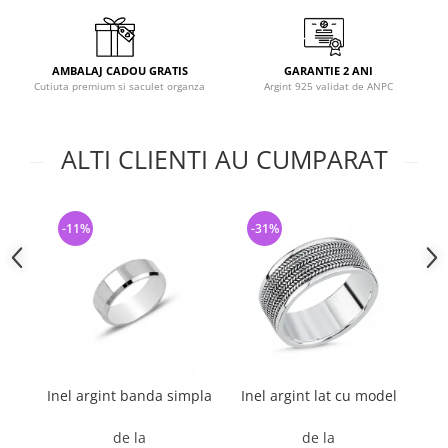
AMBALAJ CADOU GRATIS
GARANTIE 2 ANI
Cutiuta premium si saculet organza
Argint 925 validat de ANPC
ALTI CLIENTI AU CUMPARAT
-11%
-31%
-
Inel argint banda simpla
Inel argint lat cu model
I
de la
de la