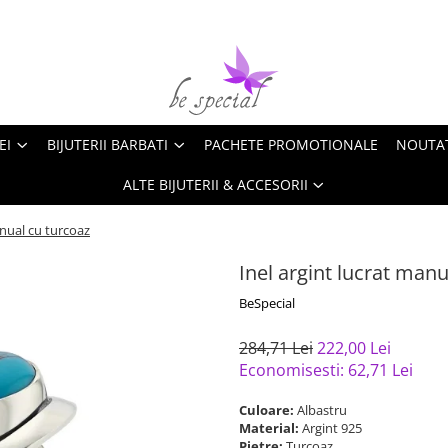
EI
BIJUTERII BARBATI
PACHETE PROMOTIONALE
NOUTA
ALTE BIJUTERII & ACCESORII
anual cu turcoaz
Inel argint lucrat manu
BeSpecial
284,71 Lei
222,00 Lei
Economisesti:
62,71
Lei
Culoare:
Albastru
Material:
Argint 925
Pietre:
Turcoaz