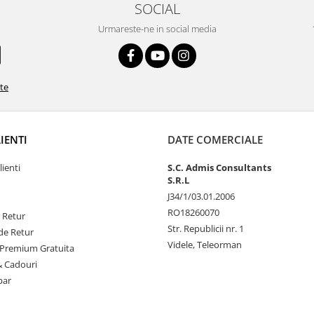
SOCIAL
Urmareste-ne in social media
ate
LIENTI
DATE COMERCIALE
lienti
S.C. Admis Consultants
S.R.L
J34/1/03.01.2006
RO18260070
e Retur
Str. Republicii nr. 1
de Retur
Videle, Teleorman
Premium Gratuita
& Cadouri
par