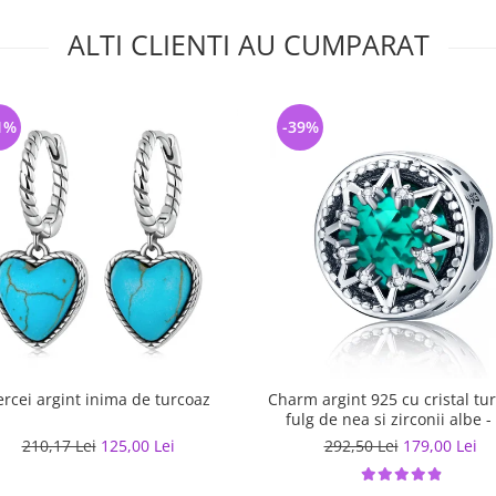
ALTI CLIENTI AU CUMPARAT
1%
-39%
ercei argint inima de turcoaz
Charm argint 925 cu cristal tu
fulg de nea si zirconii albe -
Nature PST0110
210,17 Lei
125,00 Lei
292,50 Lei
179,00 Lei