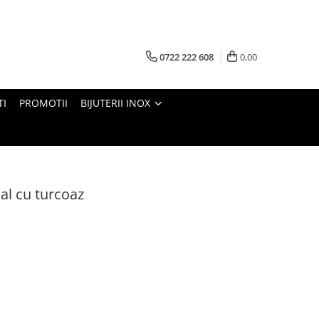
0722 222 608
0,00
TI
PROMOTII
BIJUTERII INOX
al cu turcoaz