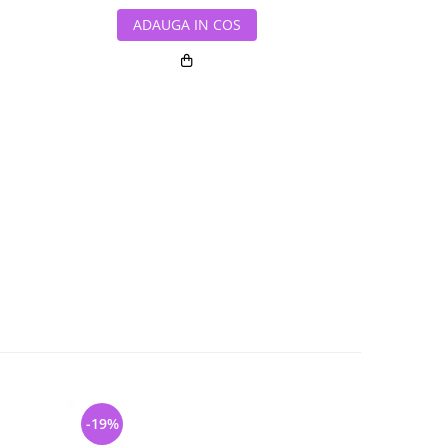
ADAUGA IN COS
ADAUG
-19%
-17%