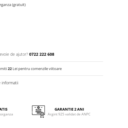
organza (gratuit)
nevoie de ajutor?
0722 222 608
imiti
22
Lei pentru comenzile viitoare
informatii
ATIS
GARANTIE 2 ANI
 organza
Argint 925 validat de ANPC