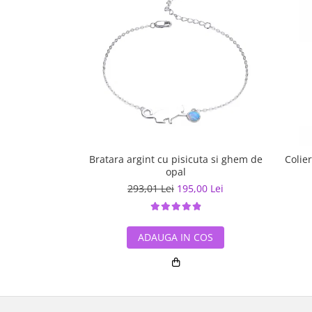
Bratara argint cu pisicuta si ghem de
Colie
opal
293,01 Lei
195,00 Lei
ADAUGA IN COS