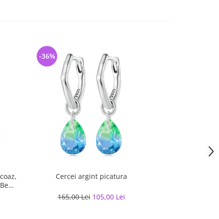
-36%
-35%
rcoaz,
Cercei argint picatura
Cerc
 Be
165,00 Lei
105,00 Lei
157,30 L