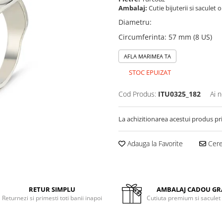
Ambalaj:
Cutie bijuterii si saculet 
Diametru
:
Circumferinta
:
57 mm (8 US)
AFLA MARIMEA TA
STOC EPUIZAT
Cod Produs:
ITU0325_182
Ai 
La achizitionarea acestui produs pr
Adauga la Favorite
Cere 
RETUR SIMPLU
AMBALAJ CADOU GR
Returnezi si primesti toti banii inapoi
Cutiuta premium si saculet