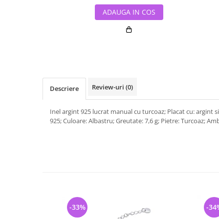
ADAUGA IN COS
Review-uri
(0)
Descriere
Inel argint 925 lucrat manual cu turcoaz; Placat cu: argint 
925; Culoare: Albastru; Greutate: 7,6 g; Pietre: Turcoaz; Amba
-33%
-34