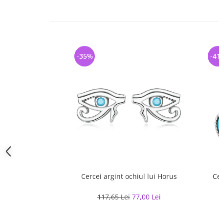
-35%
-4
Cercei argint ochiul lui Horus
C
117,65 Lei
77,00 Lei