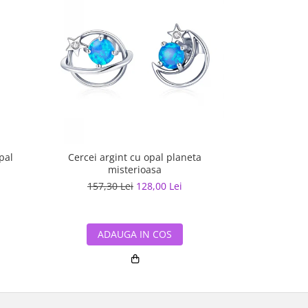
pal
Cercei argint cu opal planeta
Set argint cu
misterioasa
157,30 Lei
128,00 Lei
500,98
ADAUGA IN COS
ADA