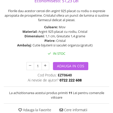
Economisesti:
51,23
Lei
Florile dau acestor cercei din argint 925 placat cu rodiu o expresie
apropiata de prospetime. Cristalul ofera un punct de lumina si sustine
farmecul delicat al piesei.
Culoare:
Mov
Material:
Argint 925 placat cu rodiu, Cristal
Dimensiuni:
1,1 cm, Greutate 1,4 grame
Pietre:
Cristal
Ambalaj:
Cutie bijuterii si saculet organza (gratuit)
IN STOC
ADAUGA IN COS
Cod Produs:
EZT0640
Ai nevoie de ajutor?
0722 222 608
La achizitionarea acestui produs primiti
11
Lei pentru comenzile
viitoare
Adauga la Favorite
Cere informatii