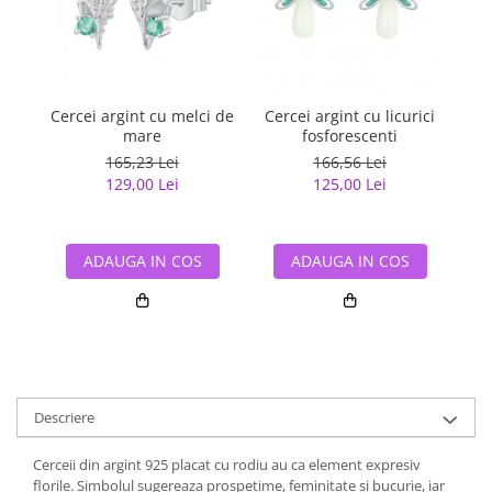
Cercei argint cu melci de
Cercei argint cu licurici
C
mare
fosforescenti
165,23 Lei
166,56 Lei
129,00 Lei
125,00 Lei
ADAUGA IN COS
ADAUGA IN COS
Descriere
Cerceii din argint 925 placat cu rodiu au ca element expresiv
florile. Simbolul sugereaza prospetime, feminitate si bucurie, iar