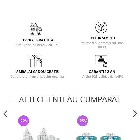
RETUR SIMPLU
LIVRARE GRATUITA
Returnezi si primesti toti banii
Gratuit pt. comenzi >200 lei
inapoi
AMBALAJ CADOU GRATIS
GARANTIE 2 ANI
Cutiuta premium si saculet organza
Argint 925 validat de ANPC
ALTI CLIENTI AU CUMPARAT
-22%
-25%
-