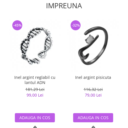
IMPREUNA
-45%
-32%
Inel argint reglabil cu
Inel argint pisicuta
I
lantul ADN
181,29 Lei
116,32 Lei
99,00 Lei
79,00 Lei
ADAUGA IN COS
ADAUGA IN COS