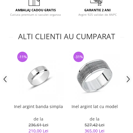
AMBALAJ CADOU GRATIS
GARANTIE 2 ANI
Cutiuta premium si saculet organza
Argint 925 validat de ANPC
ALTI CLIENTI AU CUMPARAT
-11%
-31%
-
Inel argint banda simpla
Inel argint lat cu model
I
de la
de la
236,61 Lei
527,42 Lei
210,00 Lei
365,00 Lei