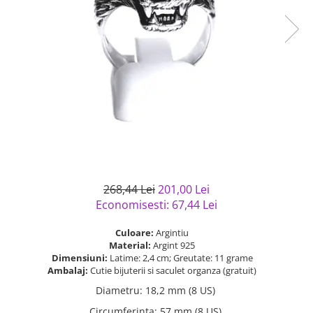
Bijuterii argint cu pietre
Pandantive mireasa
semipretioase
Bijuterii de Lux
Bijuterii argint placat cu aur
Bijuterii gotice si rock
Bijuterii argint cu diverse
Bijuterii Handmade
materiale
Bijuterii fantezie
Bijuterii argint cu murano
Casete si cutii de bijuterii
Bijuterii tungsten
Accesorii Piele
Cadouri
268,44 Lei
201,00 Lei
Solutii si lavete de curatare
Economisesti:
67,44
Lei
bijuterii argint
Culoare:
Argintiu
Material:
Argint 925
Dimensiuni:
Latime: 2,4 cm; Greutate: 11 grame
Ambalaj:
Cutie bijuterii si saculet organza (gratuit)
Diametru
:
18,2 mm (8 US)
Circumferinta
:
57 mm (8 US)