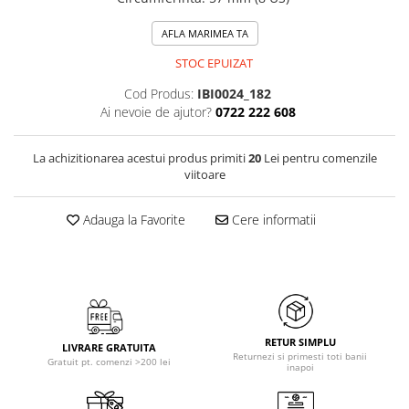
AFLA MARIMEA TA
STOC EPUIZAT
Cod Produs:
IBI0024_182
Ai nevoie de ajutor?
0722 222 608
La achizitionarea acestui produs primiti
20
Lei pentru comenzile
viitoare
Adauga la Favorite
Cere informatii
RETUR SIMPLU
LIVRARE GRATUITA
Returnezi si primesti toti banii
Gratuit pt. comenzi >200 lei
inapoi