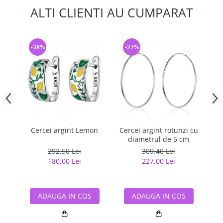
ALTI CLIENTI AU CUMPARAT
-38%
-27%
-
Cercei argint Lemon
Cercei argint rotunzi cu
Cer
diametrul de 5 cm
292,50 Lei
309,40 Lei
180,00 Lei
227,00 Lei
ADAUGA IN COS
ADAUGA IN COS