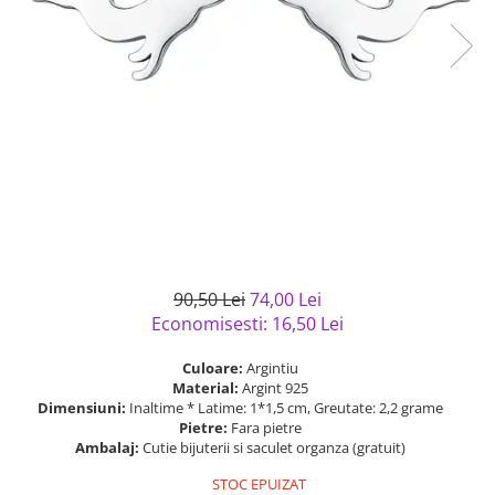
Bijuterii argint cu pietre
Pandantive mireasa
semipretioase
Bijuterii de Lux
Bijuterii argint placat cu aur
Bijuterii gotice si rock
Bijuterii argint cu diverse
Bijuterii Handmade
materiale
Bijuterii fantezie
Bijuterii argint cu murano
Casete si cutii de bijuterii
Bijuterii tungsten
Accesorii Piele
Cadouri
90,50 Lei
74,00 Lei
Solutii si lavete de curatare
Economisesti:
16,50
Lei
bijuterii argint
Culoare:
Argintiu
Material:
Argint 925
Dimensiuni:
Inaltime * Latime: 1*1,5 cm, Greutate: 2,2 grame
Pietre:
Fara pietre
Ambalaj:
Cutie bijuterii si saculet organza (gratuit)
STOC EPUIZAT