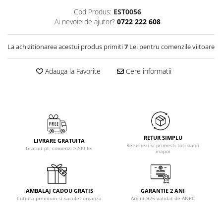
Cod Produs:
EST0056
Ai nevoie de ajutor?
0722 222 608
La achizitionarea acestui produs primiti
7
Lei pentru comenzile viitoare
Adauga la Favorite
Cere informatii
RETUR SIMPLU
LIVRARE GRATUITA
Returnezi si primesti toti banii
Gratuit pt. comenzi >200 lei
inapoi
AMBALAJ CADOU GRATIS
GARANTIE 2 ANI
Cutiuta premium si saculet organza
Argint 925 validat de ANPC