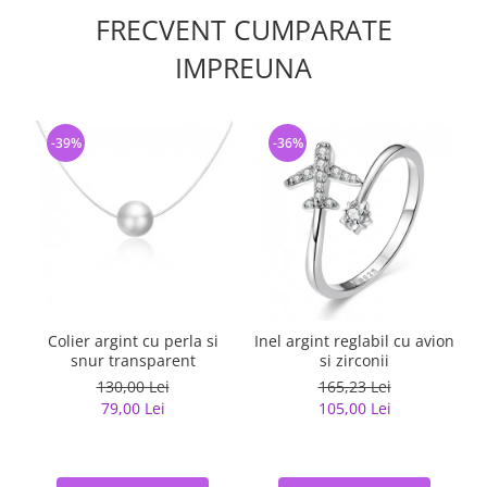
FRECVENT CUMPARATE
IMPREUNA
-39%
-36%
Colier argint cu perla si
Inel argint reglabil cu avion
snur transparent
si zirconii
130,00 Lei
165,23 Lei
79,00 Lei
105,00 Lei