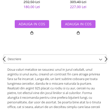
292,50 Lei
309,40 Lei
180,00 Lei
227,00 Lei
ADAUGA IN COS
ADAUGA IN COS
Descriere
Doua valuri metalice se rasucesc unul in jurul celuilalt, unul
argintiu si unul auriu, creand un contrast fin care atrage privirea
fara sa fie incarcat. Langa ele, un lant subtire coboara pe toata
lungimea cerceilor, dandu-le o miscare naturala la purtare.
Realizati din argint 925 placat cu rodiu si cu aur, cerceii nu au
pietre, tot efectul vine din jocul liniilor si al culorilor. Forma
alungita ii recomanda pentru cine prefera bijuterii lungi, cu
personalitate, dar usor de asortat. Se poarta bine atat la o tinuta
office, cat si seara, alaturi de un decolteu simplu care lasa cerceii