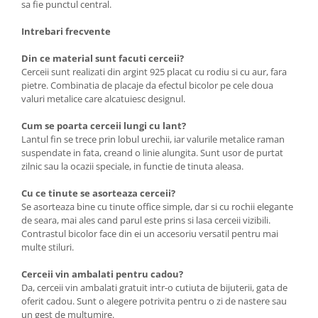
sa fie punctul central.
Intrebari frecvente
Din ce material sunt facuti cerceii?
Cerceii sunt realizati din argint 925 placat cu rodiu si cu aur, fara
pietre. Combinatia de placaje da efectul bicolor pe cele doua
valuri metalice care alcatuiesc designul.
Cum se poarta cerceii lungi cu lant?
Lantul fin se trece prin lobul urechii, iar valurile metalice raman
suspendate in fata, creand o linie alungita. Sunt usor de purtat
zilnic sau la ocazii speciale, in functie de tinuta aleasa.
Cu ce tinute se asorteaza cerceii?
Se asorteaza bine cu tinute office simple, dar si cu rochii elegante
de seara, mai ales cand parul este prins si lasa cerceii vizibili.
Contrastul bicolor face din ei un accesoriu versatil pentru mai
multe stiluri.
Cerceii vin ambalati pentru cadou?
Da, cerceii vin ambalati gratuit intr-o cutiuta de bijuterii, gata de
oferit cadou. Sunt o alegere potrivita pentru o zi de nastere sau
un gest de multumire.