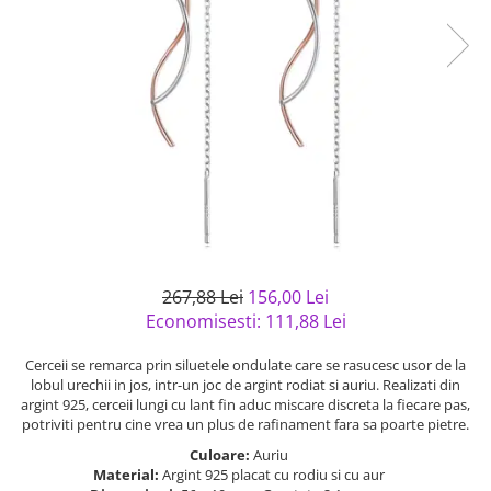
Bijuterii argint cu pietre
Pandantive mireasa
semipretioase
Bijuterii de Lux
Bijuterii argint placat cu aur
Bijuterii gotice si rock
Bijuterii argint cu diverse
Bijuterii Handmade
materiale
Bijuterii fantezie
Bijuterii argint cu murano
Casete si cutii de bijuterii
Bijuterii tungsten
Accesorii Piele
Cadouri
267,88 Lei
156,00 Lei
Solutii si lavete de curatare
Economisesti:
111,88
Lei
bijuterii argint
Cerceii se remarca prin siluetele ondulate care se rasucesc usor de la
lobul urechii in jos, intr-un joc de argint rodiat si auriu. Realizati din
argint 925, cerceii lungi cu lant fin aduc miscare discreta la fiecare pas,
potriviti pentru cine vrea un plus de rafinament fara sa poarte pietre.
Culoare:
Auriu
Material:
Argint 925 placat cu rodiu si cu aur