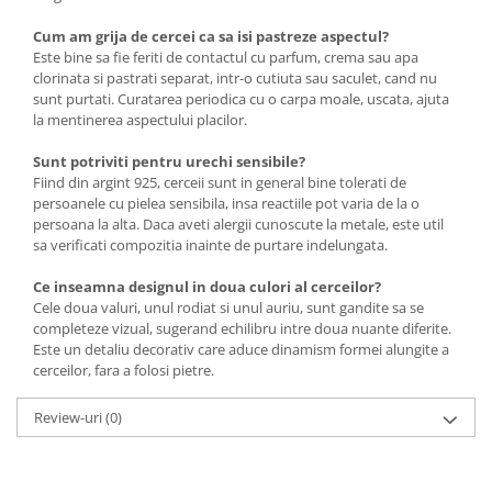
Cum am grija de cercei ca sa isi pastreze aspectul?
Este bine sa fie feriti de contactul cu parfum, crema sau apa
clorinata si pastrati separat, intr-o cutiuta sau saculet, cand nu
sunt purtati. Curatarea periodica cu o carpa moale, uscata, ajuta
la mentinerea aspectului placilor.
Sunt potriviti pentru urechi sensibile?
Fiind din argint 925, cerceii sunt in general bine tolerati de
persoanele cu pielea sensibila, insa reactiile pot varia de la o
persoana la alta. Daca aveti alergii cunoscute la metale, este util
sa verificati compozitia inainte de purtare indelungata.
Ce inseamna designul in doua culori al cerceilor?
Cele doua valuri, unul rodiat si unul auriu, sunt gandite sa se
completeze vizual, sugerand echilibru intre doua nuante diferite.
Este un detaliu decorativ care aduce dinamism formei alungite a
cerceilor, fara a folosi pietre.
Review-uri
(0)