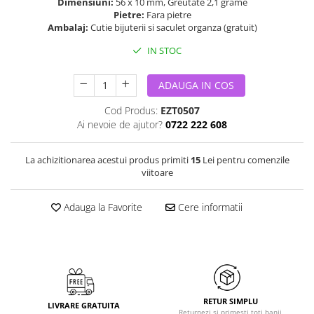
Dimensiuni:
56 x 10 mm, Greutate 2,1 grame
Pietre:
Fara pietre
Ambalaj:
Cutie bijuterii si saculet organza (gratuit)
IN STOC
ADAUGA IN COS
Cod Produs:
EZT0507
Ai nevoie de ajutor?
0722 222 608
La achizitionarea acestui produs primiti
15
Lei pentru comenzile
viitoare
Adauga la Favorite
Cere informatii
RETUR SIMPLU
LIVRARE GRATUITA
Returnezi si primesti toti banii