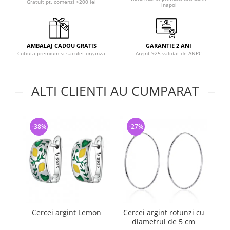
Gratuit pt. comenzi >200 lei
inapoi
AMBALAJ CADOU GRATIS
GARANTIE 2 ANI
Cutiuta premium si saculet organza
Argint 925 validat de ANPC
ALTI CLIENTI AU CUMPARAT
-38%
-27%
-
Cercei argint Lemon
Cercei argint rotunzi cu
C
diametrul de 5 cm