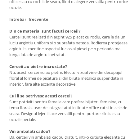
office sau cu rochii de seara, fiind o alegere versatila pentru orice
ocazie.
Intrebari frecvente
Din ce material sunt facuti cerceii?
Cerceii sunt realizati din argint 925 placat cu rodiu, care le da un
luciu argintiu uniform si o suprafata neteda. Rodierea protejeaza
argintul si mentine aspectul lucios al piesei pe o perioada mai
lunga fata de argintul netratat.
Cerceii au pietre incrustate?
Nu, acesti cercei nu au pietre. Efectul vizual vine din decupajul
floral al formei de picatura si din biluta metalica suspendata in
interior, fara alte accente decorative.
Cui li se potrivesc acesti cercei?
Sunt potriviti pentru femeile care prefera bijuterii feminine, cu
tema florala, usor de integrat atat in tinute office cat si in cele de
seara. Designul lejer ii face versatili pentru purtare zilnica sau
ocazii speciale.
Vin ambalati cadou?
Da, cerceii vin ambalati cadou gratuit, intr-o cutiuta eleganta cu