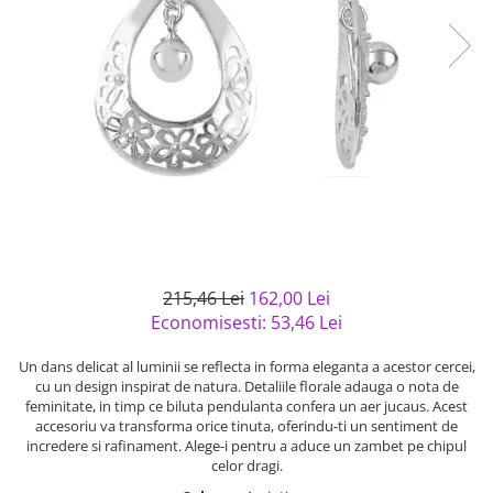
Bijuterii argint cu pietre
Pandantive mireasa
semipretioase
Bijuterii de Lux
Bijuterii argint placat cu aur
Bijuterii gotice si rock
Bijuterii argint cu diverse
Bijuterii Handmade
materiale
Bijuterii fantezie
Bijuterii argint cu murano
Casete si cutii de bijuterii
Bijuterii tungsten
Accesorii Piele
Cadouri
215,46 Lei
162,00 Lei
Solutii si lavete de curatare
Economisesti:
53,46
Lei
bijuterii argint
Un dans delicat al luminii se reflecta in forma eleganta a acestor cercei,
cu un design inspirat de natura. Detaliile florale adauga o nota de
feminitate, in timp ce biluta pendulanta confera un aer jucaus. Acest
accesoriu va transforma orice tinuta, oferindu-ti un sentiment de
incredere si rafinament. Alege-i pentru a aduce un zambet pe chipul
celor dragi.