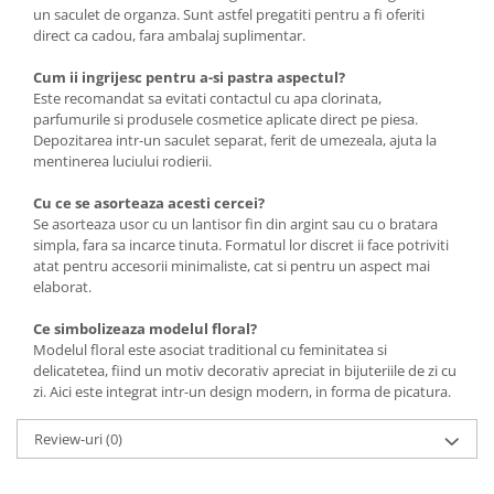
un saculet de organza. Sunt astfel pregatiti pentru a fi oferiti
direct ca cadou, fara ambalaj suplimentar.
Cum ii ingrijesc pentru a-si pastra aspectul?
Este recomandat sa evitati contactul cu apa clorinata,
parfumurile si produsele cosmetice aplicate direct pe piesa.
Depozitarea intr-un saculet separat, ferit de umezeala, ajuta la
mentinerea luciului rodierii.
Cu ce se asorteaza acesti cercei?
Se asorteaza usor cu un lantisor fin din argint sau cu o bratara
simpla, fara sa incarce tinuta. Formatul lor discret ii face potriviti
atat pentru accesorii minimaliste, cat si pentru un aspect mai
elaborat.
Ce simbolizeaza modelul floral?
Modelul floral este asociat traditional cu feminitatea si
delicatetea, fiind un motiv decorativ apreciat in bijuteriile de zi cu
zi. Aici este integrat intr-un design modern, in forma de picatura.
Review-uri
(0)