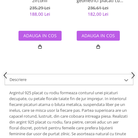
zirconii
geometrici placati cu
rodiu
235,29 Lei
236,61 Lei
188,00 Lei
182,00 Lei
ADAUGA IN COS
ADAUGA IN COS
Descriere
Argintul 925 placat cu rodiu formeaza conturul unei picaturi
decupate, cu petale florale taiate fin de jur imprejur. In interiorul
fiecarei picaturi atarna o biluta metalica, suspendata liber pe un
inelus, care se misca usor la fiecare pas. Partea superioara are un
capacel rotund, lustruit, din care coboara intreaga piesa. Realizati
din argint 925 placat cu rodiu, fara pietre, cerceii aduc un aer
floral discret, potrivit pentru femeile care prefera bijuterii
feminine dar usor de purtat zilnic. Se asorteaza natural cu tinute