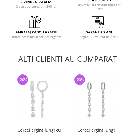
LIVRARE GRATUITA
Returnezi si primesti toti banii
Gratuit pt. comenzi >200 lei
inapoi
AMBALAJ CADOU GRATIS
GARANTIE 2 ANI
Cutiuta premium si saculet organza
Argint 925 validat de ANPC
ALTI CLIENTI AU CUMPARAT
-20%
-23%
-
Cercei argint lungi cu
Cercei argint lungi
Cer