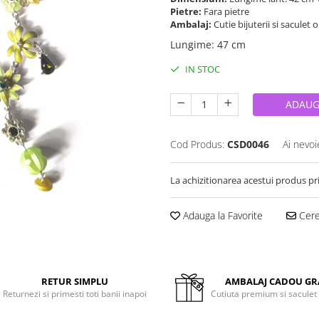
Pietre:
Fara pietre
Ambalaj:
Cutie bijuterii si saculet 
Lungime
:
47 cm
IN STOC
ADAUG
Cod Produs:
CSD0046
Ai nevoi
La achizitionarea acestui produs pr
Adauga la Favorite
Cere 
RETUR SIMPLU
AMBALAJ CADOU GR
Returnezi si primesti toti banii inapoi
Cutiuta premium si saculet