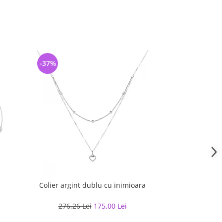
-37%
-28%
Colier argint dublu cu inimioara
Colier argint 
276,26 Lei
175,00 Lei
310,64 L