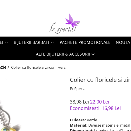
EI
BIJUTERII BARBATI
PACHETE PROMOTIONALE
NOUTA
ALTE BIJUTERII & ACCESORII
ezie /
Colier cu floricele si zirconii verzi
Colier cu floricele si zi
BeSpecial
38,98 Lei
22,00 Lei
Economisesti:
16,98
Lei
Culoare:
Verde
Material:
Diverse materiale: metal r
Dimensiuni:
Lungime lant: 42 cm +