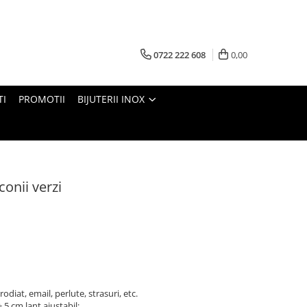
0722 222 608
0,00
TI
PROMOTII
BIJUTERII INOX
rconii verzi
odiat, email, perlute, strasuri, etc.
 5 cm lant ajustabil;