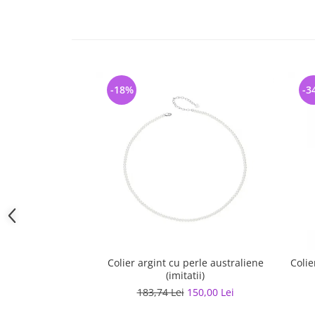
-18%
-3
Colier argint cu perle australiene
Colie
(imitatii)
183,74 Lei
150,00 Lei