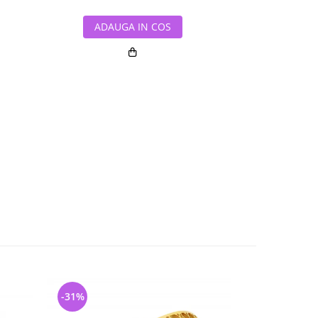
ADAUGA IN COS
ADAUG
-31%
-31%