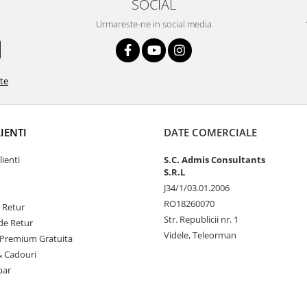
SOCIAL
Urmareste-ne in social media
ate
LIENTI
DATE COMERCIALE
lienti
S.C. Admis Consultants
S.R.L
J34/1/03.01.2006
RO18260070
e Retur
Str. Republicii nr. 1
de Retur
Videle, Teleorman
Premium Gratuita
& Cadouri
par