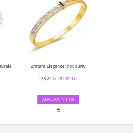
turale
Bratara Elegance inox auriu
Bratara inox au
133,81 Lei
92,00 Lei
176,16
ADAUGA IN COS
ADA