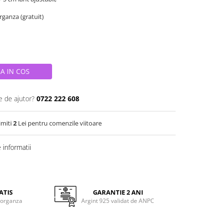
organza (gratuit)
A IN COS
e de ajutor?
0722 222 608
imiti
2
Lei pentru comenzile viitoare
informatii
ATIS
GARANTIE 2 ANI
 organza
Argint 925 validat de ANPC