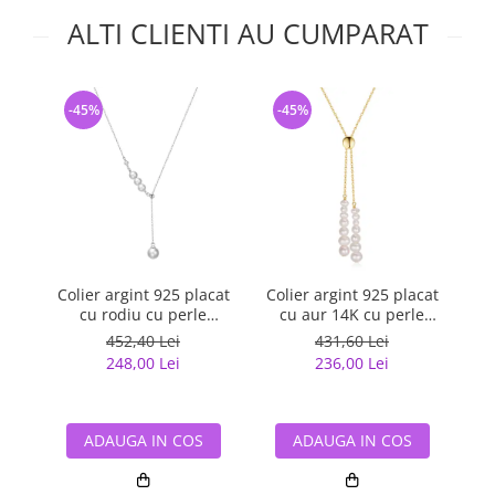
ALTI CLIENTI AU CUMPARAT
-45%
-45%
-
Colier argint 925 placat
Colier argint 925 placat
Co
cu rodiu cu perle
cu aur 14K cu perle
cu
naturale
naturale
452,40 Lei
431,60 Lei
248,00 Lei
236,00 Lei
ADAUGA IN COS
ADAUGA IN COS