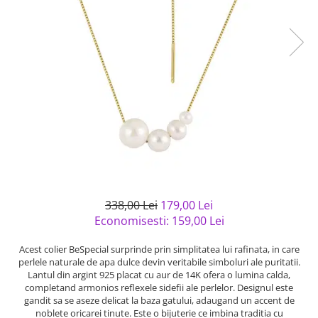
Bijuterii argint cu pietre
Pandantive mireasa
semipretioase
Bijuterii de Lux
Bijuterii argint placat cu aur
Bijuterii gotice si rock
Bijuterii argint cu diverse
Bijuterii Handmade
materiale
Bijuterii fantezie
Bijuterii argint cu murano
Casete si cutii de bijuterii
Bijuterii tungsten
Accesorii Piele
Cadouri
Solutii si lavete de curatare
338,00 Lei
179,00 Lei
bijuterii argint
Economisesti:
159,00
Lei
Acest colier BeSpecial surprinde prin simplitatea lui rafinata, in care
perlele naturale de apa dulce devin veritabile simboluri ale puritatii.
Lantul din argint 925 placat cu aur de 14K ofera o lumina calda,
completand armonios reflexele sidefii ale perlelor. Designul este
gandit sa se aseze delicat la baza gatului, adaugand un accent de
noblete oricarei tinute. Este o bijuterie ce imbina traditia cu