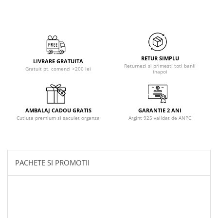
RETUR SIMPLU
LIVRARE GRATUITA
Returnezi si primesti toti banii
Gratuit pt. comenzi >200 lei
inapoi
AMBALAJ CADOU GRATIS
GARANTIE 2 ANI
Cutiuta premium si saculet organza
Argint 925 validat de ANPC
PACHETE SI PROMOTII