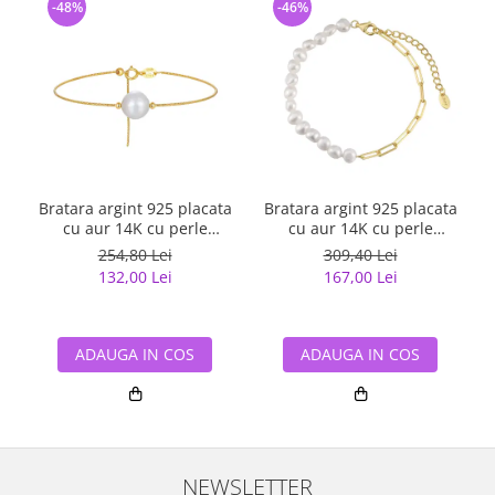
-48%
-46%
Bratara argint 925 placata
Bratara argint 925 placata
C
cu aur 14K cu perle
cu aur 14K cu perle
naturale
naturale
254,80 Lei
309,40 Lei
132,00 Lei
167,00 Lei
ADAUGA IN COS
ADAUGA IN COS
NEWSLETTER