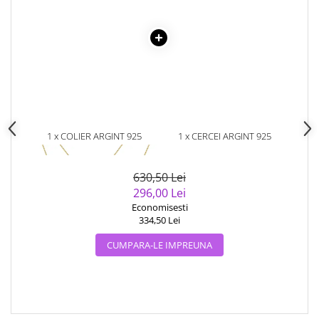
1 x COLIER ARGINT 925
1 x CERCEI ARGINT 925
PLACAT CU AUR 14K CU 4
PLACATI CU AUR 14 K CU
PERLE NATURALE
PERLE NATURALE
630,50 Lei
296,00 Lei
Economisesti
334,50 Lei
CUMPARA-LE IMPREUNA