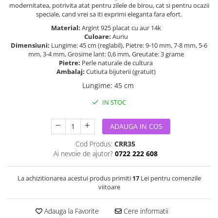
modernitatea, potrivita atat pentru zilele de birou, cat si pentru ocazii
speciale, cand vrei sa iti exprimi eleganta fara efort.
Material:
Argint 925 placat cu aur 14k
Culoare:
Auriu
Dimensiuni:
Lungime: 45 cm (reglabil), Pietre: 9-10 mm, 7-8 mm, 5-6
mm, 3-4 mm, Grosime lant: 0,6 mm, Greutate: 3 grame
Pietre:
Perle naturale de cultura
Ambalaj:
Cutiuta bijuterii (gratuit)
Lungime
:
45 cm
IN STOC
ADAUGA IN COS
Cod Produs:
CRR35
Ai nevoie de ajutor?
0722 222 608
La achizitionarea acestui produs primiti
17
Lei pentru comenzile
viitoare
Adauga la Favorite
Cere informatii