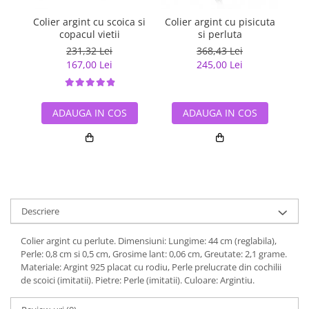
Colier argint cu scoica si
Colier argint cu pisicuta
C
copacul vietii
si perluta
231,32 Lei
368,43 Lei
167,00 Lei
245,00 Lei
ADAUGA IN COS
ADAUGA IN COS
Descriere
Colier argint cu perlute. Dimensiuni: Lungime: 44 cm (reglabila),
Perle: 0,8 cm si 0,5 cm, Grosime lant: 0,06 cm, Greutate: 2,1 grame.
Materiale: Argint 925 placat cu rodiu, Perle prelucrate din cochilii
de scoici (imitatii). Pietre: Perle (imitatii). Culoare: Argintiu.