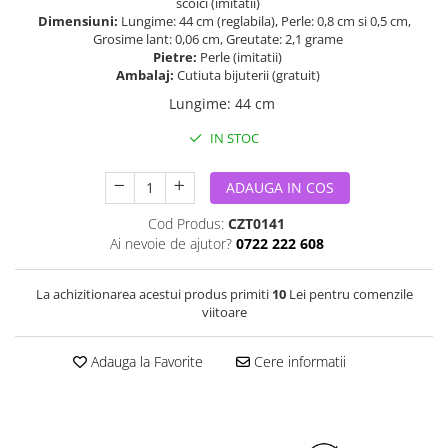
scoici (imitatii)
Dimensiuni:
Lungime: 44 cm (reglabila), Perle: 0,8 cm si 0,5 cm,
Grosime lant: 0,06 cm, Greutate: 2,1 grame
Pietre:
Perle (imitatii)
Ambalaj:
Cutiuta bijuterii (gratuit)
Lungime
:
44 cm
IN STOC
ADAUGA IN COS
Cod Produs:
CZT0141
Ai nevoie de ajutor?
0722 222 608
La achizitionarea acestui produs primiti
10
Lei pentru comenzile
viitoare
Adauga la Favorite
Cere informatii