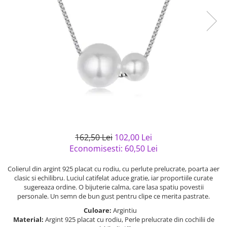
Bijuterii argint cu pietre
Pandantive mireasa
semipretioase
Bijuterii de Lux
Bijuterii argint placat cu aur
Bijuterii gotice si rock
Bijuterii argint cu diverse
Bijuterii Handmade
materiale
Bijuterii fantezie
Bijuterii argint cu murano
Casete si cutii de bijuterii
Bijuterii tungsten
Accesorii Piele
Cadouri
162,50 Lei
102,00 Lei
Solutii si lavete de curatare
Economisesti:
60,50
Lei
bijuterii argint
Colierul din argint 925 placat cu rodiu, cu perlute prelucrate, poarta aer
clasic si echilibru. Luciul catifelat aduce gratie, iar proportiile curate
sugereaza ordine. O bijuterie calma, care lasa spatiu povestii
personale. Un semn de bun gust pentru clipe ce merita pastrate.
Culoare:
Argintiu
Material:
Argint 925 placat cu rodiu, Perle prelucrate din cochilii de