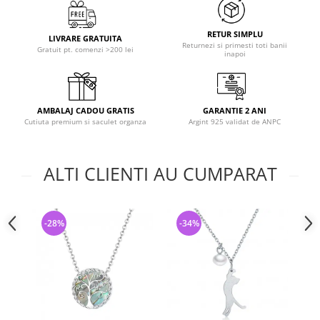
RETUR SIMPLU
LIVRARE GRATUITA
Returnezi si primesti toti banii
Gratuit pt. comenzi >200 lei
inapoi
AMBALAJ CADOU GRATIS
GARANTIE 2 ANI
Cutiuta premium si saculet organza
Argint 925 validat de ANPC
ALTI CLIENTI AU CUMPARAT
-28%
-34%
-