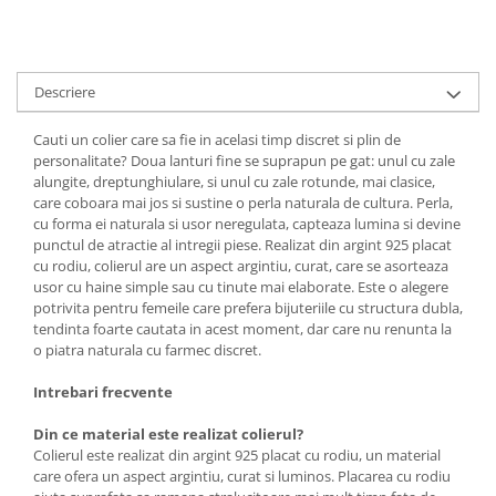
Descriere
Cauti un colier care sa fie in acelasi timp discret si plin de
personalitate? Doua lanturi fine se suprapun pe gat: unul cu zale
alungite, dreptunghiulare, si unul cu zale rotunde, mai clasice,
care coboara mai jos si sustine o perla naturala de cultura. Perla,
cu forma ei naturala si usor neregulata, capteaza lumina si devine
punctul de atractie al intregii piese. Realizat din argint 925 placat
cu rodiu, colierul are un aspect argintiu, curat, care se asorteaza
usor cu haine simple sau cu tinute mai elaborate. Este o alegere
potrivita pentru femeile care prefera bijuteriile cu structura dubla,
tendinta foarte cautata in acest moment, dar care nu renunta la
o piatra naturala cu farmec discret.
Intrebari frecvente
Din ce material este realizat colierul?
Colierul este realizat din argint 925 placat cu rodiu, un material
care ofera un aspect argintiu, curat si luminos. Placarea cu rodiu