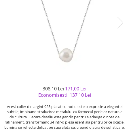
Bijuterii argint cu pietre
Pandantive mireasa
semipretioase
Bijuterii de Lux
Bijuterii argint placat cu aur
Bijuterii gotice si rock
Bijuterii argint cu diverse
Bijuterii Handmade
materiale
Bijuterii fantezie
Bijuterii argint cu murano
Casete si cutii de bijuterii
Bijuterii tungsten
Accesorii Piele
Cadouri
Solutii si lavete de curatare
bijuterii argint
308,10 Lei
171,00 Lei
Economisesti:
137,10
Lei
Acest colier din argint 925 placat cu rodiu este o expresie a elegantei
subtile, imbinand stralucirea metalului cu farmecul perlelor naturale
de cultura. Fiecare detaliu este gandit pentru a adauga o nota de
rafinament, transformandu-l intr-o piesa esentiala pentru orice ocazie.
Lumina se reflecta delicat pe suprafata sa, creand o aura de sofisticare.