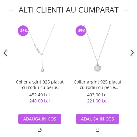
ALTI CLIENTI AU CUMPARAT
-45%
-45%
-
Colier argint 925 placat
Colier argint 925 placat
Co
cu rodiu cu perle
cu rodiu cu perle
naturale
naturale
452,40 Lei
403,00 Lei
248,00 Lei
221,00 Lei
ADAUGA IN COS
ADAUGA IN COS