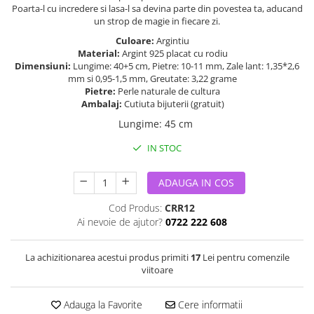
Poarta-l cu incredere si lasa-l sa devina parte din povestea ta, aducand
un strop de magie in fiecare zi.
Culoare:
Argintiu
Material:
Argint 925 placat cu rodiu
Dimensiuni:
Lungime: 40+5 cm, Pietre: 10-11 mm, Zale lant: 1,35*2,6
mm si 0,95-1,5 mm, Greutate: 3,22 grame
Pietre:
Perle naturale de cultura
Ambalaj:
Cutiuta bijuterii (gratuit)
Lungime
:
45 cm
IN STOC
ADAUGA IN COS
Cod Produs:
CRR12
Ai nevoie de ajutor?
0722 222 608
La achizitionarea acestui produs primiti
17
Lei pentru comenzile
viitoare
Adauga la Favorite
Cere informatii