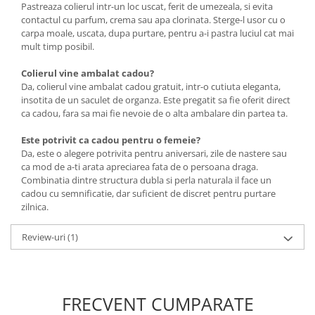
Pastreaza colierul intr-un loc uscat, ferit de umezeala, si evita
contactul cu parfum, crema sau apa clorinata. Sterge-l usor cu o
carpa moale, uscata, dupa purtare, pentru a-i pastra luciul cat mai
mult timp posibil.
Colierul vine ambalat cadou?
Da, colierul vine ambalat cadou gratuit, intr-o cutiuta eleganta,
insotita de un saculet de organza. Este pregatit sa fie oferit direct
ca cadou, fara sa mai fie nevoie de o alta ambalare din partea ta.
Este potrivit ca cadou pentru o femeie?
Da, este o alegere potrivita pentru aniversari, zile de nastere sau
ca mod de a-ti arata apreciarea fata de o persoana draga.
Combinatia dintre structura dubla si perla naturala il face un
cadou cu semnificatie, dar suficient de discret pentru purtare
zilnica.
Review-uri
(1)
FRECVENT CUMPARATE