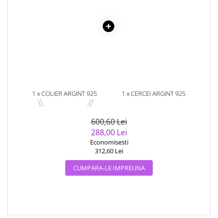
1 x COLIER ARGINT 925
1 x CERCEI ARGINT 925
PLACAT CU RODIU CU PERLE
PLACATI CU RODIU CU PERLE
NATURALE
NATURALE
600,60 Lei
288,00 Lei
Economisesti
312,60 Lei
CUMPARA-LE IMPREUNA