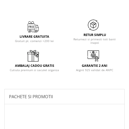
RETUR SIMPLU
LIVRARE GRATUITA
Returnezi si primesti toti banii
Gratuit pt. comenzi >200 lei
inapoi
AMBALAJ CADOU GRATIS
GARANTIE 2 ANI
Cutiuta premium si saculet organza
Argint 925 validat de ANPC
PACHETE SI PROMOTII