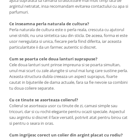
ajuta suprafata sa ramana stralucitoare mai mult timp fata de
argintul netratat, insa recomandam evitarea contactului cu apa si
parfumuri.
Ce inseamna perla naturala de cultura?
Perla naturala de cultura este o perla reala, crescuta cu ajutorul
unei stridii, nu una sintetica sau din sticla. De aceea, forma ei este
usor neregulata si unica, fiecare perla fiind diferita, iar aceasta
particularitate ii da un farmec autentic si discret.
Cum se poarta cele doua lanturi suprapuse?
Cele doua lanturi sunt prinse impreuna si se poarta simultan,
unul mai scurt cu zale alungite si unul mai lung care sustine perla.
Aceasta structura dubla creeaza un aspect suprapus, foarte
cautat in bijuteriile de dama actuale, fara sa fie nevoie sa combini
tu doua coliere separate.
Cu ce tinute se asorteaza colierul?
Colierul se asorteaza usor cu tinute de zi, camasi simple sau
tricouri, dar si cu rochii elegante pentru ocazii speciale. Aspectul
sau argintiu si discret il face versatil, potrivit atat pentru birou cat
si pentru o seara in oras.
Cum ingrijesc corect un colier din argint placat cu rodiu?