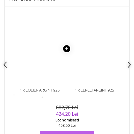
1 x COLIER ARGINT 925
1 x CERCEI ARGINT 925
PLACAT CU RODIU CU PERLE
PLACATI CU RODIU CU PERLE
NATURALE
NATURALE SI ZIRCONIU
882,70 Lei
424,20 Lei
Economisesti
458,50 Lei