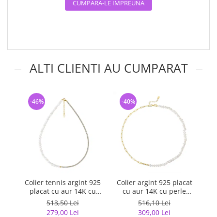
CUMPARA-LE IMPREUNA
ALTI CLIENTI AU CUMPARAT
-46%
-40%
-
Colier tennis argint 925
Colier argint 925 placat
Co
placat cu aur 14K cu
cu aur 14K cu perle
perle si zirconiu
naturale
513,50 Lei
516,10 Lei
279,00 Lei
309,00 Lei