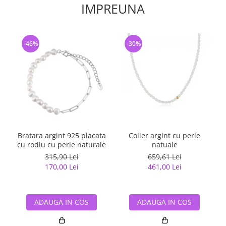
IMPREUNA
-46%
-30%
Bratara argint 925 placata
Colier argint cu perle
C
cu rodiu cu perle naturale
natuale
315,90 Lei
659,61 Lei
170,00 Lei
461,00 Lei
ADAUGA IN COS
ADAUGA IN COS