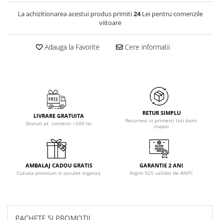
La achizitionarea acestui produs primiti
24
Lei pentru comenzile
viitoare
Adauga la Favorite
Cere informatii
RETUR SIMPLU
LIVRARE GRATUITA
Returnezi si primesti toti banii
Gratuit pt. comenzi >200 lei
inapoi
AMBALAJ CADOU GRATIS
GARANTIE 2 ANI
Cutiuta premium si saculet organza
Argint 925 validat de ANPC
PACHETE SI PROMOTII