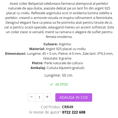
Acest colier BeSpecial celebreaza farmecul atemporal al perlelor
naturale de apa dulce, asezate delicat pe un lant fin din argint 925
placat cu rodiu. Reflexele argintului scot in evidenta lumina sidefie a
perlelor, creand o armonie vizuala ce inspira rafinament si feminitate.
Designul elegant face ca piesa sa fie potrivita atat pentru tinute de zi,
cat si pentru ocazii speciale, adaugand mereu un accent sofisticat. Este
un colier clasic si versatil, menit sa ramana o alegere de suflet pentru
femeia moderna.
Culoare:
Argintiu
Material:
Argint 925 placat cu rodiu
Dimensiuni:
Lungime: 45 + 5 cm, Pietre: 4-5 mm, Zale lant: 3*9,3 mm,
Greutate: 8 grame
Pietre:
Perle naturale de cultura
Ambalaj:
Cutiuta bijuterii (gratuit)
Lungime
:
50 cm
IN STOC
ADAUGA IN COS
Cod Produs:
CRR49
Ai nevoie de ajutor?
0722 222 608