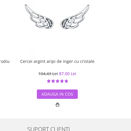
 rodiu
Cercei argint aripi de inger cu cristale
Cercei argint
104,43 Lei
87,00 Lei
196,30
ADAUGA IN COS
ADA
SUPORT CLIENTI