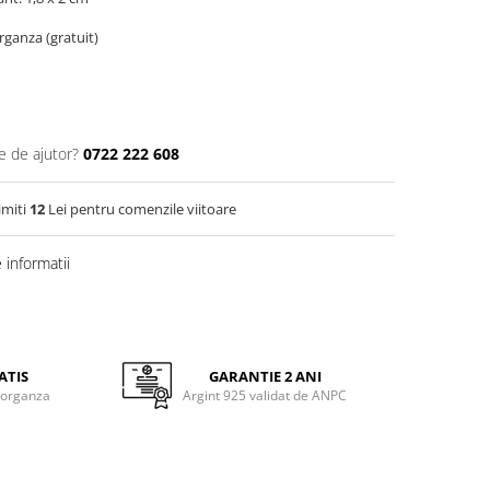
organza (gratuit)
e de ajutor?
0722 222 608
imiti
12
Lei pentru comenzile viitoare
informatii
ATIS
GARANTIE 2 ANI
 organza
Argint 925 validat de ANPC