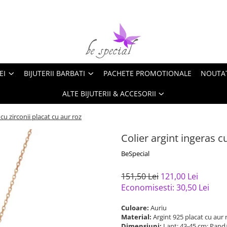
EI
BIJUTERII BARBATI
PACHETE PROMOTIONALE
NOUTA
ALTE BIJUTERII & ACCESORII
 cu zirconii placat cu aur roz
Colier argint ingeras cu
BeSpecial
151,50 Lei
121,00 Lei
Economisesti:
30,50
Lei
Culoare:
Auriu
Material:
Argint 925 placat cu aur 
Dimensiuni:
Lant: 43-45 cm; Panda