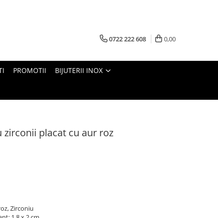
0722 222 608
0,00
TI
PROMOTII
BIJUTERII INOX
 zirconii placat cu aur roz
roz, Zirconiu
nt: 1,8 x 2 cm