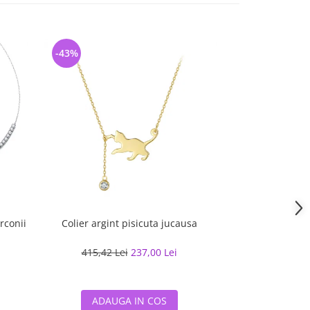
-43%
-46%
irconii
Colier argint pisicuta jucausa
Colier tennis arg
14K cu per
415,42 Lei
237,00 Lei
513,50 L
ADAUGA IN COS
ADAUG