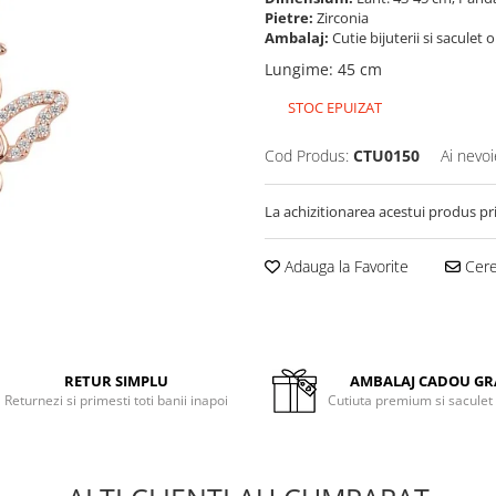
Pietre:
Zirconia
Ambalaj:
Cutie bijuterii si saculet 
Lungime
:
45 cm
STOC EPUIZAT
Cod Produs:
CTU0150
Ai nevoi
La achizitionarea acestui produs pr
Adauga la Favorite
Cere 
RETUR SIMPLU
AMBALAJ CADOU GR
Returnezi si primesti toti banii inapoi
Cutiuta premium si saculet