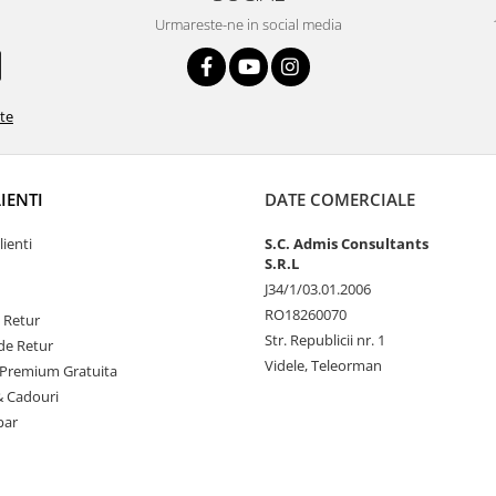
Urmareste-ne in social media
ate
LIENTI
DATE COMERCIALE
lienti
S.C. Admis Consultants
S.R.L
J34/1/03.01.2006
RO18260070
e Retur
Str. Republicii nr. 1
de Retur
Videle, Teleorman
Premium Gratuita
& Cadouri
par