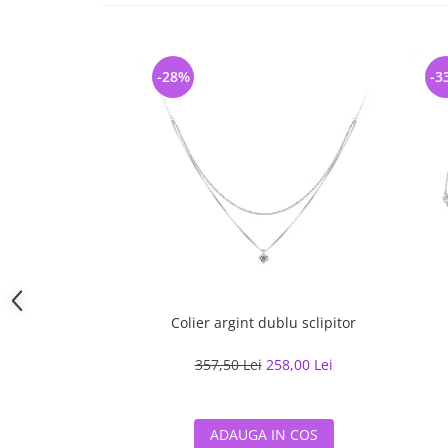
-28%
-3
Colier argint dublu sclipitor
357,50 Lei
258,00 Lei
ADAUGA IN COS