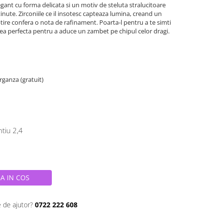
legant cu forma delicata si un motiv de steluta stralucitoare
nute. Zirconiile ce il insotesc capteaza lumina, creand un
btire confera o nota de rafinament. Poarta-l pentru a te simti
erea perfecta pentru a aduce un zambet pe chipul celor dragi.
organza (gratuit)
ntiu 2,4
A IN COS
e de ajutor?
0722 222 608