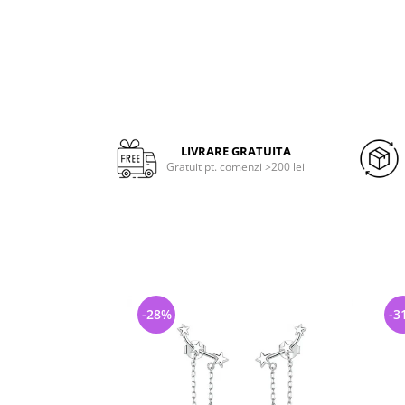
LIVRARE GRATUITA
Gratuit pt. comenzi >200 lei
-28%
-3