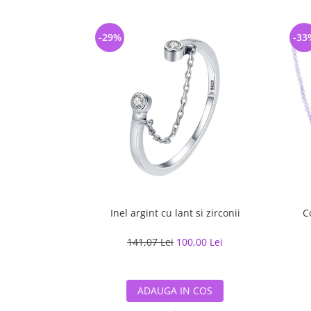
-29%
-33
Inel argint cu lant si zirconii
C
141,07 Lei
100,00 Lei
ADAUGA IN COS