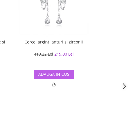
 si
Cercei argint lanturi si zirconii
Cercei argint lu
419,22 Lei
219,00 Lei
133,51 
ADAUGA IN COS
ADAUG