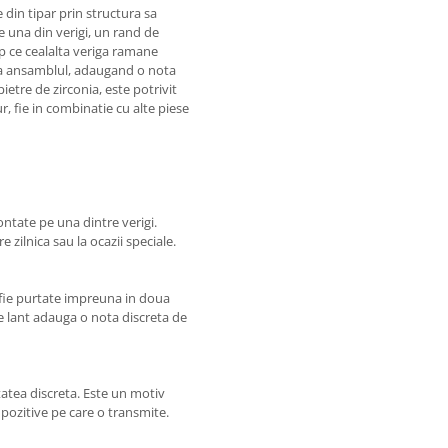
e din tipar prin structura sa
Pe una din verigi, un rand de
mp ce cealalta veriga ramane
za ansamblul, adaugand o nota
pietre de zirconia, este potrivit
r, fie in combinatie cu alte piese
ontate pe una dintre verigi.
e zilnica sau la ocazii speciale.
a fie purtate impreuna in doua
pe lant adauga o nota discreta de
tatea discreta. Este un motiv
i pozitive pe care o transmite.