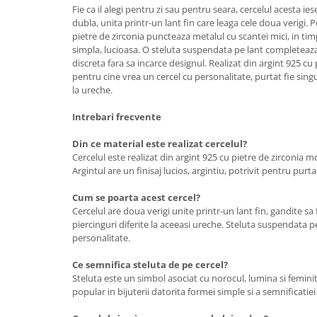
Fie ca il alegi pentru zi sau pentru seara, cercelul acesta ies
dubla, unita printr-un lant fin care leaga cele doua verigi. 
pietre de zirconia puncteaza metalul cu scantei mici, in ti
simpla, lucioasa. O steluta suspendata pe lant completea
discreta fara sa incarce designul. Realizat din argint 925 cu 
pentru cine vrea un cercel cu personalitate, purtat fie singu
la ureche.
Intrebari frecvente
Din ce material este realizat cercelul?
Cercelul este realizat din argint 925 cu pietre de zirconia m
Argintul are un finisaj lucios, argintiu, potrivit pentru purtar
Cum se poarta acest cercel?
Cercelul are doua verigi unite printr-un lant fin, gandite s
piercinguri diferite la aceeasi ureche. Steluta suspendata 
personalitate.
Ce semnifica steluta de pe cercel?
Steluta este un simbol asociat cu norocul, lumina si femini
popular in bijuterii datorita formei simple si a semnificatie