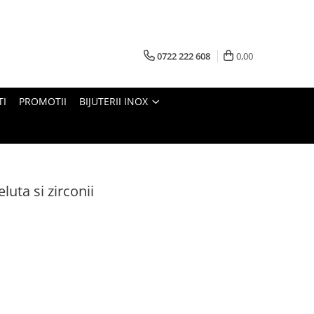
0722 222 608
0,00
TI
PROMOTII
BIJUTERII INOX
eluta si zirconii