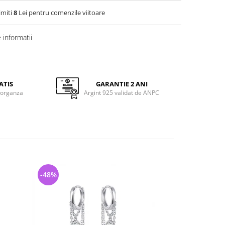
imiti
8
Lei pentru comenzile viitoare
informatii
ATIS
GARANTIE 2 ANI
 organza
Argint 925 validat de ANPC
-48%
-26%