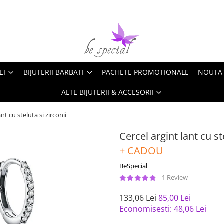
EI
BIJUTERII BARBATI
PACHETE PROMOTIONALE
NOUTA
ALTE BIJUTERII & ACCESORII
ant cu steluta si zirconii
Cercel argint lant cu st
+ CADOU
BeSpecial
1 Review
133,06 Lei
85,00 Lei
Economisesti:
48,06
Lei