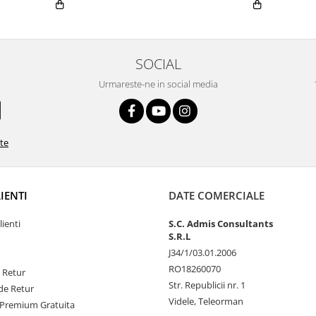
SOCIAL
Urmareste-ne in social media
ate
LIENTI
DATE COMERCIALE
lienti
S.C. Admis Consultants
S.R.L
J34/1/03.01.2006
RO18260070
e Retur
Str. Republicii nr. 1
de Retur
Videle, Teleorman
Premium Gratuita