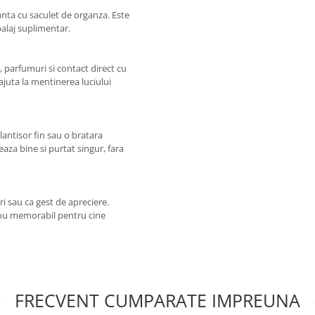
anta cu saculet de organza. Este
balaj suplimentar.
, parfumuri si contact direct cu
juta la mentinerea luciului
lantisor fin sau o bratara
eaza bine si purtat singur, fara
ri sau ca gest de apreciere.
cadou memorabil pentru cine
FRECVENT CUMPARATE IMPREUNA