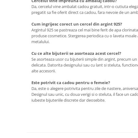
Cercelul vine impreuna cu ambalaj cadou?
Da, cercelul vine ambalat cadou gratuit, intr-o cutiuta eleg
pregatit sa fie oferit direct ca cadou, fara nevoie de un am
Cum ingrijesc corect un cercel din argint 925?
Argintul 925 se pastreaza cel mai bine ferit de apa clorinata
produse cosmetice. Stergerea periodica cu o laveta moale a
metalului.
Cu ce alte bijuterii se asorteaza acest cercel?
Se asorteaza usor cu bijuterii simple din argint, precum un 
delicata. Datorita designului sau cu lant si steluta, function
alte accesorii.
Este potrivit ca cadou pentru o femeie?
Da, este o alegere potrivita pentru zile de nastere, aniversa
Designul sau unic, cu doua verigi si o steluta, il face un 
iubeste bijuteriile discrete dar deosebite.