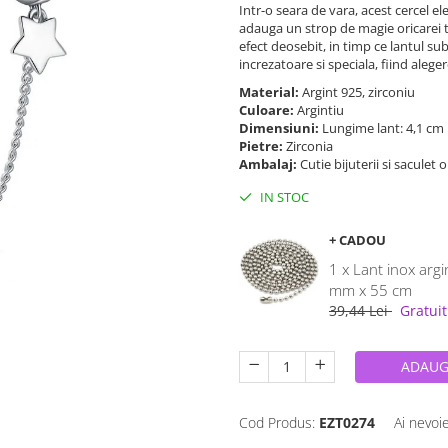
Intr-o seara de vara, acest cercel e
adauga un strop de magie oricarei ti
efect deosebit, in timp ce lantul su
increzatoare si speciala, fiind aleg
Material:
Argint 925, zirconiu
Culoare:
Argintiu
Dimensiuni:
Lungime lant: 4,1 cm
Pietre:
Zirconia
Ambalaj:
Cutie bijuterii si saculet 
IN STOC
+ CADOU
1 x Lant inox argi
mm x 55 cm
39,44 Lei
Gratuit
ADAUG
Cod Produs:
EZT0274
Ai nevoi