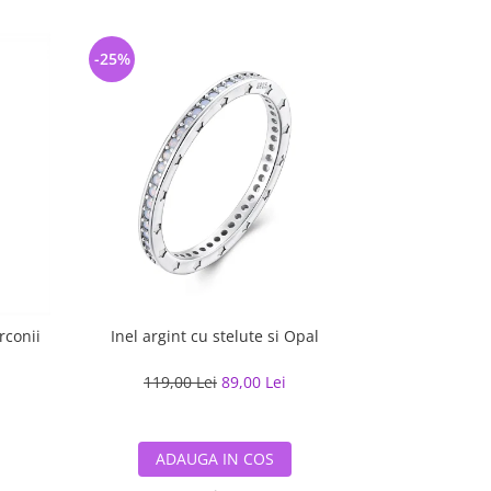
-25%
-21%
irconii
Inel argint cu stelute si Opal
Inel argint
119,00 Lei
89,00 Lei
130,86
ADAUGA IN COS
ADA