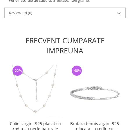
Perle naturale de cultura. Greutate: 1,96 grame.
Review-uri
(0)
FRECVENT CUMPARATE
IMPREUNA
-22%
-48%
Colier argint 925 placat cu
Bratara tennis argint 925
rodiu cu perle naturale
placata cu rodiu cu