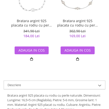
Bratara argint 925
Bratara argint 925
placata cu rodiu cu perle
placata cu rodiu cu perle
pla
naturale
naturale
341,90 Lei
302,90 Lei
184,00 Lei
169,00 Lei
ADAUGA IN COS
ADAUGA IN COS
Descriere
Bratara argint 925 placata cu rodiu cu perle naturale. Dimensiuni:
Lungime: 16,5+5 cm (Reglabila), Pietre: 5-6 mm, Grosime lant: 1
mm. Material: Argint 925 placat cu rodiu. Culoare: Argintiu. Pietre: