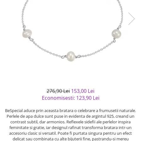
Bijuterii argint cu pietre
Pandantive mireasa
semipretioase
Bijuterii de Lux
Bijuterii argint placat cu aur
Bijuterii gotice si rock
Bijuterii argint cu diverse
Bijuterii Handmade
materiale
Bijuterii fantezie
Bijuterii argint cu murano
Casete si cutii de bijuterii
Bijuterii tungsten
Accesorii Piele
Cadouri
Solutii si lavete de curatare
276,90 Lei
153,00 Lei
bijuterii argint
Economisesti:
123,90
Lei
BeSpecial aduce prin aceasta bratara o celebrare a frumusetii naturale.
Perlele de apa dulce sunt puse in evidenta de argintul 925, creand un
contrast subtil, dar armonios. Reflexele sidefii ale perlelor inspira
feminitate si gratie, iar designul rafinat transforma bratara intr-un
accesoriu clasic si versatil. Poate fi purtata singura pentru un efect
delicat sau combinata cu alte bijuterii fine, pastrandu-si mereu