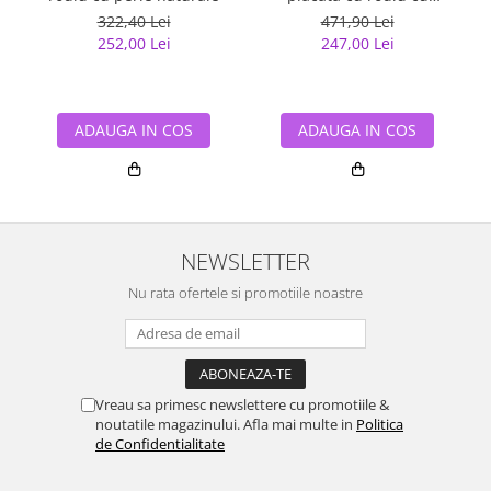
zirconiu, 18 cm, 3 mm
322,40 Lei
471,90 Lei
252,00 Lei
247,00 Lei
ADAUGA IN COS
ADAUGA IN COS
NEWSLETTER
Nu rata ofertele si promotiile noastre
Vreau sa primesc newslettere cu promotiile &
noutatile magazinului. Afla mai multe in
Politica
de Confidentialitate