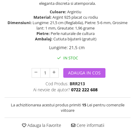
eleganta discreta si atemporala.
Culoare:
Argintiu
Material:
Argint 925 placat cu rodiu
Dimensiuni:
Lungime: 21,5 cm (Reglabila), Pietre: 5-6 mm, Grosime
lant: 1 mm, Greutate: 1,96 grame
Pietre:
Perle naturale de cultura
Ambalaj:
Cutiuta bijuterii (gratuit)
Lungime
:
21,5 cm
IN STOC
ADAUGA IN COS
Cod Produs:
BRR213
Ai nevoie de ajutor?
0722 222 608
La achizitionarea acestui produs primiti
15
Lei pentru comenzile
viitoare
Adauga la Favorite
Cere informatii