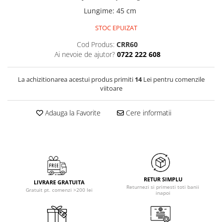
Lungime
:
45 cm
STOC EPUIZAT
Cod Produs:
CRR60
Ai nevoie de ajutor?
0722 222 608
La achizitionarea acestui produs primiti
14
Lei pentru comenzile
viitoare
Adauga la Favorite
Cere informatii
RETUR SIMPLU
LIVRARE GRATUITA
Returnezi si primesti toti banii
Gratuit pt. comenzi >200 lei
inapoi