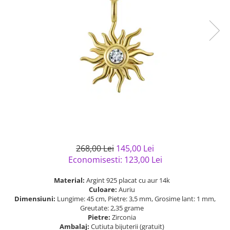
Bijuterii argint cu pietre
Pandantive mireasa
semipretioase
Bijuterii de Lux
Bijuterii argint placat cu aur
Bijuterii gotice si rock
Bijuterii argint cu diverse
Bijuterii Handmade
materiale
Bijuterii fantezie
Bijuterii argint cu murano
Casete si cutii de bijuterii
Bijuterii tungsten
Accesorii Piele
Cadouri
Solutii si lavete de curatare
268,00 Lei
145,00 Lei
bijuterii argint
Economisesti:
123,00
Lei
Material:
Argint 925 placat cu aur 14k
Culoare:
Auriu
Dimensiuni:
Lungime: 45 cm, Pietre: 3,5 mm, Grosime lant: 1 mm,
Greutate: 2,35 grame
Pietre:
Zirconia
Ambalaj:
Cutiuta bijuterii (gratuit)