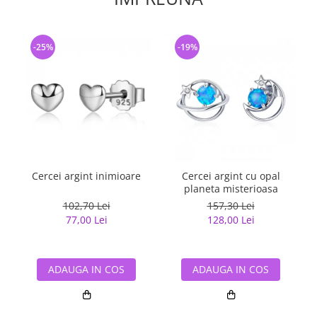
-25%
-19%
Cercei argint inimioare
Cercei argint cu opal
C
planeta misterioasa
102,70 Lei
157,30 Lei
77,00 Lei
128,00 Lei
ADAUGA IN COS
ADAUGA IN COS