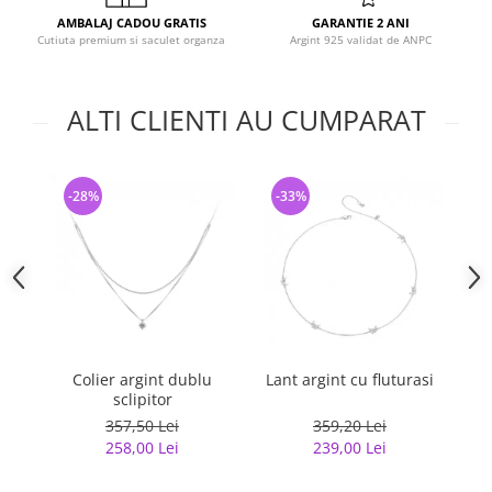
AMBALAJ CADOU GRATIS
GARANTIE 2 ANI
Cutiuta premium si saculet organza
Argint 925 validat de ANPC
ALTI CLIENTI AU CUMPARAT
-28%
-33%
-
Colier argint dublu
Lant argint cu fluturasi
sclipitor
357,50 Lei
359,20 Lei
258,00 Lei
239,00 Lei