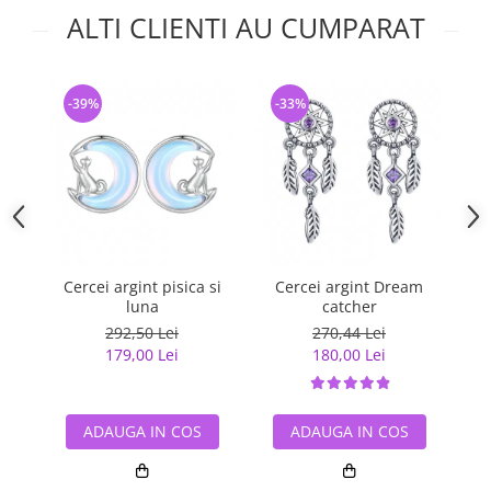
ALTI CLIENTI AU CUMPARAT
-39%
-33%
-
Cercei argint pisica si
Cercei argint Dream
C
luna
catcher
s
292,50 Lei
270,44 Lei
179,00 Lei
180,00 Lei
ADAUGA IN COS
ADAUGA IN COS