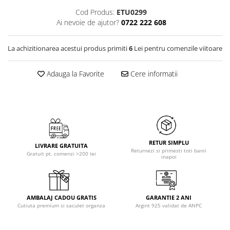
Cod Produs:
ETU0299
Ai nevoie de ajutor?
0722 222 608
La achizitionarea acestui produs primiti
6
Lei pentru comenzile viitoare
Adauga la Favorite
Cere informatii
RETUR SIMPLU
LIVRARE GRATUITA
Returnezi si primesti toti banii
Gratuit pt. comenzi >200 lei
inapoi
AMBALAJ CADOU GRATIS
GARANTIE 2 ANI
Cutiuta premium si saculet organza
Argint 925 validat de ANPC