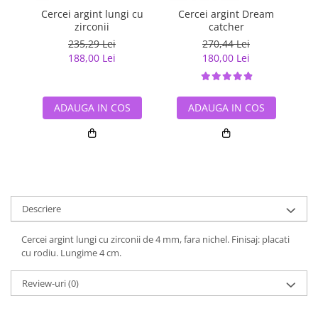
Cercei argint lungi cu
Cercei argint Dream
Ce
zirconii
catcher
235,29 Lei
270,44 Lei
188,00 Lei
180,00 Lei
ADAUGA IN COS
ADAUGA IN COS
Descriere
Cercei argint lungi cu zirconii de 4 mm, fara nichel. Finisaj: placati
cu rodiu. Lungime 4 cm.
Review-uri
(0)