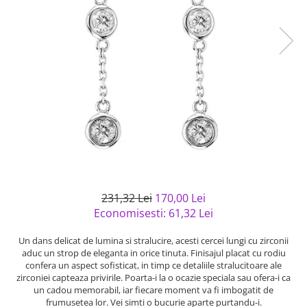
Bijuterii argint cu pietre
Pandantive mireasa
semipretioase
Bijuterii de Lux
Bijuterii argint placat cu aur
Bijuterii gotice si rock
Bijuterii argint cu diverse
Bijuterii Handmade
materiale
Bijuterii fantezie
Bijuterii argint cu murano
Casete si cutii de bijuterii
Bijuterii tungsten
Accesorii Piele
Cadouri
Solutii si lavete de curatare
231,32 Lei
170,00 Lei
bijuterii argint
Economisesti:
61,32
Lei
Un dans delicat de lumina si stralucire, acesti cercei lungi cu zirconii
aduc un strop de eleganta in orice tinuta. Finisajul placat cu rodiu
confera un aspect sofisticat, in timp ce detaliile stralucitoare ale
zirconiei capteaza privirile. Poarta-i la o ocazie speciala sau ofera-i ca
un cadou memorabil, iar fiecare moment va fi imbogatit de
frumusetea lor. Vei simti o bucurie aparte purtandu-i.