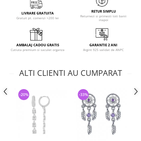
RETUR SIMPLU
LIVRARE GRATUITA
Returnezi si primesti toti banii
Gratuit pt. comenzi >200 lei
inapoi
AMBALAJ CADOU GRATIS
GARANTIE 2 ANI
Cutiuta premium si saculet organza
Argint 925 validat de ANPC
ALTI CLIENTI AU CUMPARAT
-20%
-33%
-