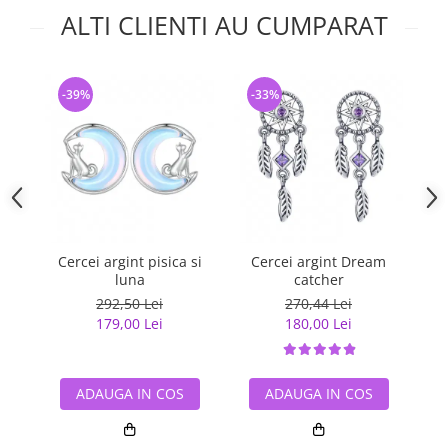
ALTI CLIENTI AU CUMPARAT
-39%
-33%
-
Cercei argint pisica si
Cercei argint Dream
C
luna
catcher
292,50 Lei
270,44 Lei
179,00 Lei
180,00 Lei
ADAUGA IN COS
ADAUGA IN COS