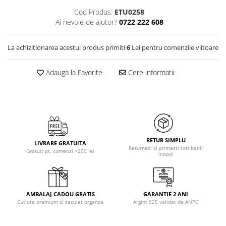
Cod Produs:
ETU0258
Ai nevoie de ajutor?
0722 222 608
La achizitionarea acestui produs primiti
6
Lei pentru comenzile viitoare
Adauga la Favorite
Cere informatii
RETUR SIMPLU
LIVRARE GRATUITA
Returnezi si primesti toti banii
Gratuit pt. comenzi >200 lei
inapoi
AMBALAJ CADOU GRATIS
GARANTIE 2 ANI
Cutiuta premium si saculet organza
Argint 925 validat de ANPC