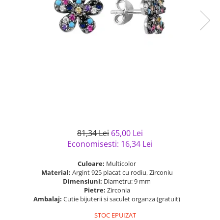
Bijuterii argint cu pietre
Pandantive mireasa
semipretioase
Bijuterii de Lux
Bijuterii argint placat cu aur
Bijuterii gotice si rock
Bijuterii argint cu diverse
Bijuterii Handmade
materiale
Bijuterii fantezie
Bijuterii argint cu murano
Casete si cutii de bijuterii
Bijuterii tungsten
Accesorii Piele
Cadouri
81,34 Lei
65,00 Lei
Solutii si lavete de curatare
Economisesti:
16,34
Lei
bijuterii argint
Culoare:
Multicolor
Material:
Argint 925 placat cu rodiu, Zirconiu
Dimensiuni:
Diametru: 9 mm
Pietre:
Zirconia
Ambalaj:
Cutie bijuterii si saculet organza (gratuit)
STOC EPUIZAT