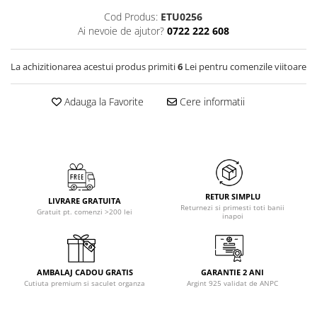
Cod Produs:
ETU0256
Ai nevoie de ajutor?
0722 222 608
La achizitionarea acestui produs primiti
6
Lei pentru comenzile viitoare
Adauga la Favorite
Cere informatii
RETUR SIMPLU
LIVRARE GRATUITA
Returnezi si primesti toti banii
Gratuit pt. comenzi >200 lei
inapoi
AMBALAJ CADOU GRATIS
GARANTIE 2 ANI
Cutiuta premium si saculet organza
Argint 925 validat de ANPC