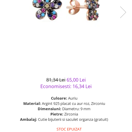
Bijuterii argint cu pietre
Pandantive mireasa
semipretioase
Bijuterii de Lux
Bijuterii argint placat cu aur
Bijuterii gotice si rock
Bijuterii argint cu diverse
Bijuterii Handmade
materiale
Bijuterii fantezie
Bijuterii argint cu murano
Casete si cutii de bijuterii
Bijuterii tungsten
Accesorii Piele
Cadouri
81,34 Lei
65,00 Lei
Solutii si lavete de curatare
Economisesti:
16,34
Lei
bijuterii argint
Culoare:
Auriu
Material:
Argint 925 placat cu aur roz, Zirconiu
Dimensiuni:
Diametru: 9 mm
Pietre:
Zirconia
Ambalaj:
Cutie bijuterii si saculet organza (gratuit)
STOC EPUIZAT