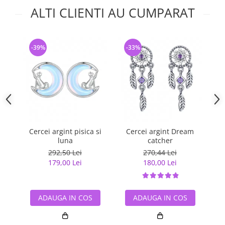
ALTI CLIENTI AU CUMPARAT
-39%
-33%
-
Cercei argint pisica si
Cercei argint Dream
C
luna
catcher
s
292,50 Lei
270,44 Lei
179,00 Lei
180,00 Lei
ADAUGA IN COS
ADAUGA IN COS