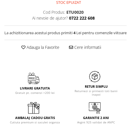
STOC EPUIZAT
Cod Produs:
ETU0020
Ai nevoie de ajutor?
0722 222 608
La achizitionarea acestui produs primiti
4
Lei pentru comenzile viitoare
Adauga la Favorite
Cere informatii
RETUR SIMPLU
LIVRARE GRATUITA
Returnezi si primesti toti banii
Gratuit pt. comenzi >200 lei
inapoi
AMBALAJ CADOU GRATIS
GARANTIE 2 ANI
Cutiuta premium si saculet organza
Argint 925 validat de ANPC