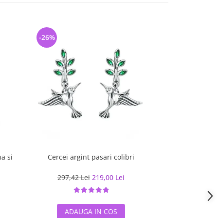
-26%
-25%
a si
Cercei argint pasari colibri
Cercei argint a
297,42 Lei
219,00 Lei
233,19 L
ADAUGA IN COS
ADAUG