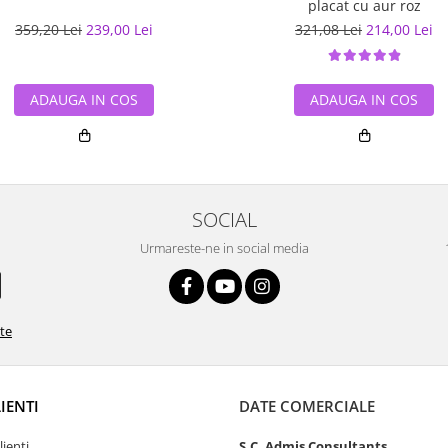
placat cu aur roz
359,20 Lei
239,00 Lei
321,08 Lei
214,00 Lei
ADAUGA IN COS
ADAUGA IN COS
SOCIAL
Urmareste-ne in social media
ate
LIENTI
DATE COMERCIALE
lienti
S.C. Admis Consultants