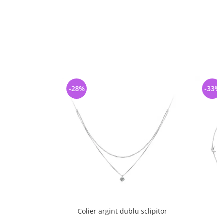
-28%
-33
Colier argint dublu sclipitor