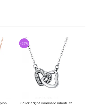
-33%
-26%
rpion
Colier argint inimioare inlantuite
Colier a