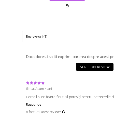
Review-uri
(1)
Daca doresti sa iti exprimi parerea despre acest 
SCRIE UN REVIEW
Ilinca,
Acum 4 ani
Cerceii sunt foarte finuti si potriviți pentru petrecerile d
Raspunde
A fost util acest review?