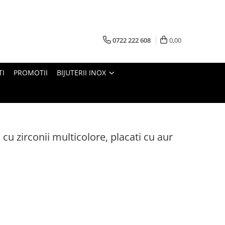
0722 222 608
0,00
TI
PROMOTII
BIJUTERII INOX
 cu zirconii multicolore, placati cu aur