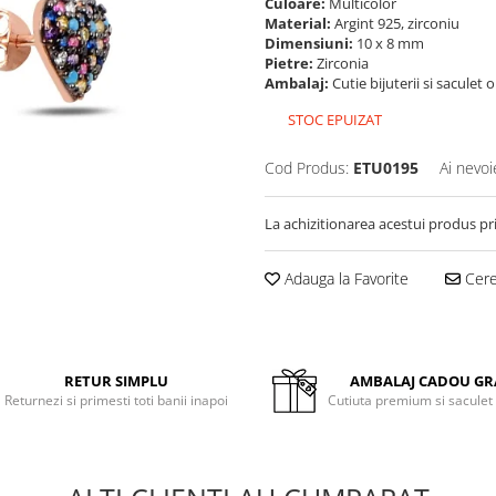
Culoare:
Multicolor
Material:
Argint 925, zirconiu
Dimensiuni:
10 x 8 mm
Pietre:
Zirconia
Ambalaj:
Cutie bijuterii si saculet 
STOC EPUIZAT
Cod Produs:
ETU0195
Ai nevoi
La achizitionarea acestui produs pr
Adauga la Favorite
Cere 
RETUR SIMPLU
AMBALAJ CADOU GR
Returnezi si primesti toti banii inapoi
Cutiuta premium si saculet