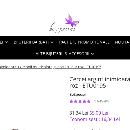
EI
BIJUTERII BARBATI
PACHETE PROMOTIONALE
NOUTA
ALTE BIJUTERII & ACCESORII
nimioara cu zirconii multicolore, placati cu aur roz - ETU0195
Cercei argint inimioara
roz - ETU0195
BeSpecial
1 Review
81,34 Lei
65,00 Lei
Economisesti:
16,34
Lei