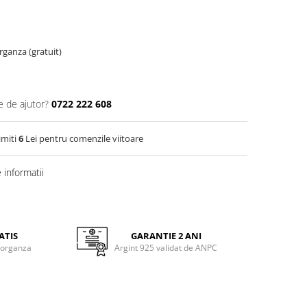
organza (gratuit)
e de ajutor?
0722 222 608
imiti
6
Lei pentru comenzile viitoare
informatii
ATIS
GARANTIE 2 ANI
 organza
Argint 925 validat de ANPC