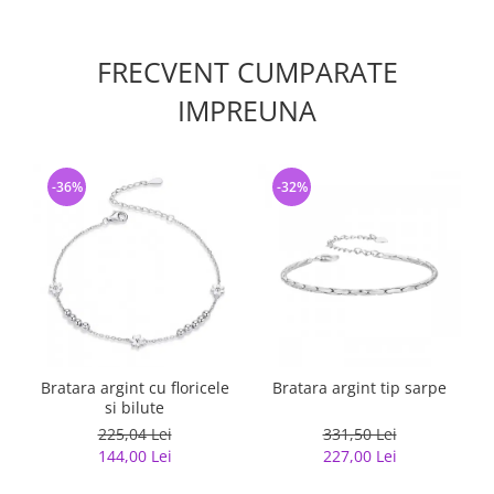
FRECVENT CUMPARATE
IMPREUNA
-36%
-32%
Bratara argint cu floricele
Bratara argint tip sarpe
B
si bilute
225,04 Lei
331,50 Lei
144,00 Lei
227,00 Lei