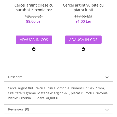
Cercei argint cirese cu
Cercei argint vulpite cu
Ce
surub si Zirconia roz
piatra lunii
126,00 Lei
117,65 Lei
88,00 Lei
91,00 Lei
ADAUGA IN COS
ADAUGA IN COS
Descriere
Cercei argint fluture cu surub si Zirconia. Dimensiuni: 9 x 7 mm,
Greutate: 1 grame. Materiale: Argint 925, placat cu rodiu, Zirconia.
Pietre: Zirconia. Culoare: Argintiu.
Review-uri
(0)