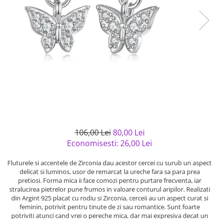
Bijuterii argint cu pietre
Pandantive mireasa
semipretioase
Bijuterii de Lux
Bijuterii argint placat cu aur
Bijuterii gotice si rock
Bijuterii argint cu diverse
Bijuterii Handmade
materiale
Bijuterii fantezie
Bijuterii argint cu murano
Casete si cutii de bijuterii
Bijuterii tungsten
Accesorii Piele
Cadouri
106,00 Lei
80,00 Lei
Solutii si lavete de curatare
Economisesti:
26,00
Lei
bijuterii argint
Fluturele si accentele de Zirconia dau acestor cercei cu surub un aspect
delicat si luminos, usor de remarcat la ureche fara sa para prea
pretiosi. Forma mica ii face comozi pentru purtare frecventa, iar
stralucirea pietrelor pune frumos in valoare conturul aripilor. Realizati
din Argint 925 placat cu rodiu si Zirconia, cerceii au un aspect curat si
feminin, potrivit pentru tinute de zi sau romantice. Sunt foarte
potriviti atunci cand vrei o pereche mica, dar mai expresiva decat un