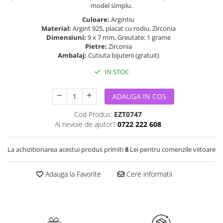
model simplu.
Culoare:
Argintiu
Material:
Argint 925, placat cu rodiu, Zirconia
Dimensiuni:
9 x 7 mm, Greutate: 1 grame
Pietre:
Zirconia
Ambalaj:
Cutiuta bijuterii (gratuit)
IN STOC
ADAUGA IN COS
Cod Produs:
EZT0747
Ai nevoie de ajutor?
0722 222 608
La achizitionarea acestui produs primiti
8
Lei pentru comenzile viitoare
Adauga la Favorite
Cere informatii