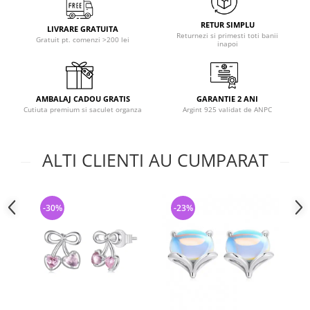
RETUR SIMPLU
LIVRARE GRATUITA
Returnezi si primesti toti banii
Gratuit pt. comenzi >200 lei
inapoi
AMBALAJ CADOU GRATIS
GARANTIE 2 ANI
Cutiuta premium si saculet organza
Argint 925 validat de ANPC
ALTI CLIENTI AU CUMPARAT
-30%
-23%
-