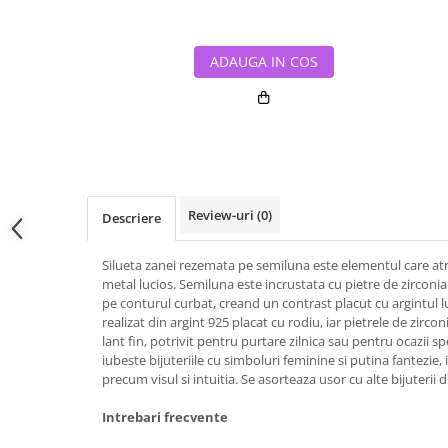
ADAUGA IN COS
Review-uri
(0)
Descriere
Silueta zanei rezemata pe semiluna este elementul care atra
metal lucios. Semiluna este incrustata cu pietre de zirconi
pe conturul curbat, creand un contrast placut cu argintul l
realizat din argint 925 placat cu rodiu, iar pietrele de zirco
lant fin, potrivit pentru purtare zilnica sau pentru ocazii spe
iubeste bijuteriile cu simboluri feminine si putina fantezie,
precum visul si intuitia. Se asorteaza usor cu alte bijuterii d
Intrebari frecvente