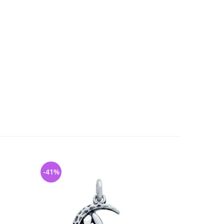
-41%
-18%