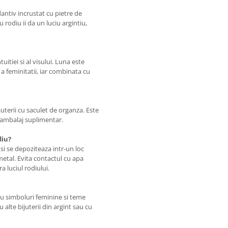
dantiv incrustat cu pietre de
 rodiu ii da un luciu argintiu,
uitiei si al visului. Luna este
a a feminitatii, iar combinata cu
juterii cu saculet de organza. Este
i ambalaj suplimentar.
diu?
si se depoziteaza intr-un loc
metal. Evita contactul cu apa
 luciul rodiului.
 cu simboluri feminine si teme
u alte bijuterii din argint sau cu