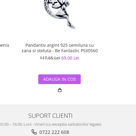
oenix
Pandantiv argint 925 semiluna cu
Colier argin
zana si steluta - Be Fantastic PSX0560
117,65 Lei
69,00 Lei
183,74
ADAUGA IN COS
ADA
SUPORT CLIENTI
10.00 – 16.00, Luni - Vineri (cu exceptia sarbatorilor legale).
0722 222 608