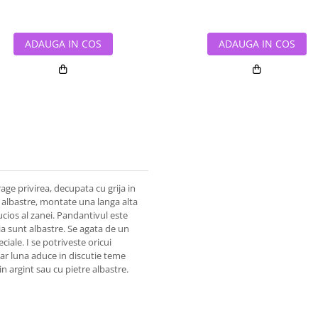
ADAUGA IN COS
ADAUGA IN COS
ge privirea, decupata cu grija in
a albastre, montate una langa alta
ucios al zanei. Pandantivul este
nia sunt albastre. Se agata de un
ciale. I se potriveste oricui
 iar luna aduce in discutie teme
in argint sau cu pietre albastre.