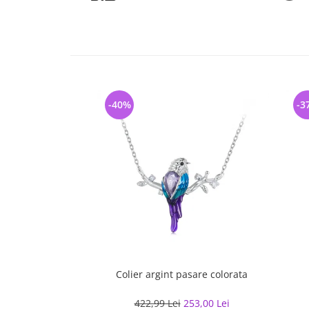
-40%
-3
Colier argint pasare colorata
422,99 Lei
253,00 Lei