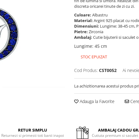
fin de lumina si umbra. Realizat din
discreta oricarei tinute de zi cu zi.
Culoare:
Albastru
Material:
Argint 925 placat cu rodi
Dimensiuni:
Lungime: 38-45 cm, Pa
Pietre:
Zirconia
Ambalaj:
Cutie bijuterii si saculet 
Lungime
:
45 cm
STOC EPUIZAT
Cod Produs:
CST0052
Ai nevoi
La achizitionarea acestui produs pr
Adauga la Favorite
Cere 
RETUR SIMPLU
AMBALAJ CADOU GR
Returnezi si primesti toti banii inapoi
Cutiuta premium si saculet