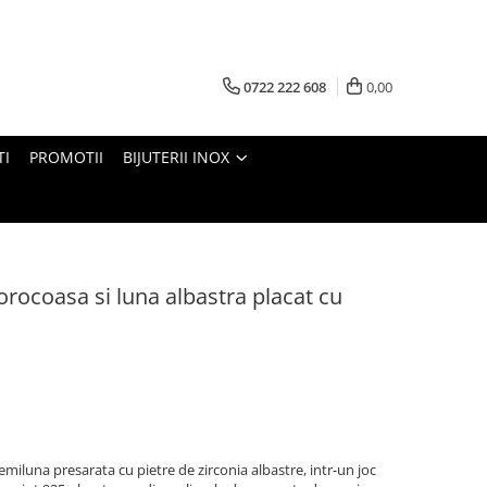
0722 222 608
0,00
TI
PROMOTII
BIJUTERII INOX
orocoasa si luna albastra placat cu
miluna presarata cu pietre de zirconia albastre, intr-un joc