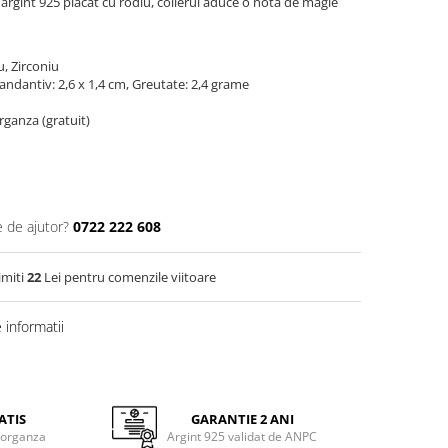
 argint 925 placat cu rodiu, colierul aduce o nota de magie
u, Zirconiu
ndantiv: 2,6 x 1,4 cm, Greutate: 2,4 grame
organza (gratuit)
e de ajutor?
0722 222 608
imiti
22
Lei pentru comenzile viitoare
informatii
ATIS
GARANTIE 2 ANI
 organza
Argint 925 validat de ANPC