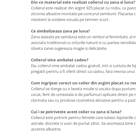
Din ce material este realizat colierul cu zana si luna?
Colierul este realizat din argint 925 placat cu rodiu, cu pan
zirconia albastre montate pe conturul semilunii. Placarea cu
rezistent la oxidare vizuala pe termen scurt.
Ce simbolizeaza zana pe luna?
Zana asezata pe semiluna este un simbol al feminitatii, al int
asociata traditional cu ciclurile naturii si cu partea sensibil
silueta zanei sugereaza magie si delicatete.
Colierul vine ambalat cadou?
Da, colierul vine ambalat cadou gratuit, intr-o cutiuta de bi
pregatit pentru a fi oferit direct ca cadou, fara nevoia unu
Cum ingrijesc corect un colier din argint placat cu ro
Colierul se sterge cu o laveta moale si uscata dupa purtare 
uscat, ferit de umezeala si de parfumuri aplicate direct pe 
clorinata sau cu produse cosmetice abrazive pentru a pastra
Cui i se potriveste acest colier cu zana si luna?
Colierul este potrivit pentru femeile care iubesc bijuteriile
astrale, discrete si usor de purtat zilnic. Se asorteaza bine c
accente albastre.