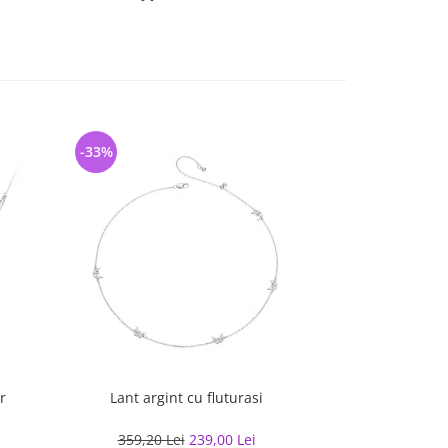
-33%
-31%
r
Lant argint cu fluturasi
Colier argint teni
Shini
359,20 Lei
239,00 Lei
393,91 L