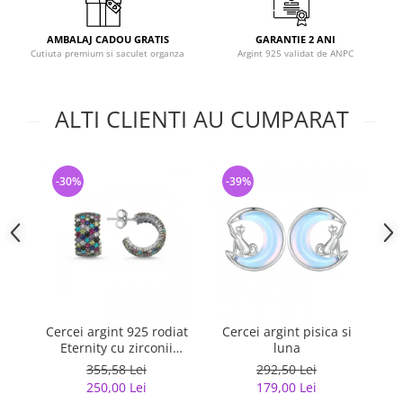
AMBALAJ CADOU GRATIS
GARANTIE 2 ANI
Cutiuta premium si saculet organza
Argint 925 validat de ANPC
ALTI CLIENTI AU CUMPARAT
-30%
-39%
-
Cercei argint 925 rodiat
Cercei argint pisica si
C
Eternity cu zirconii
luna
multicolore ETU0036
355,58 Lei
292,50 Lei
250,00 Lei
179,00 Lei