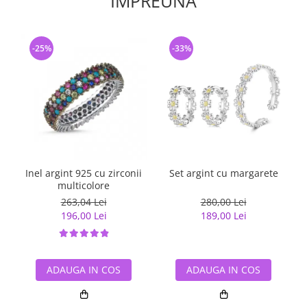
IMPREUNA
-25%
-33%
Inel argint 925 cu zirconii
Set argint cu margarete
I
multicolore
263,04 Lei
280,00 Lei
196,00 Lei
189,00 Lei
ADAUGA IN COS
ADAUGA IN COS