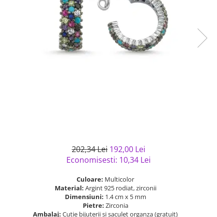
Bijuterii argint cu pietre
Pandantive mireasa
semipretioase
Bijuterii de Lux
Bijuterii argint placat cu aur
Bijuterii gotice si rock
Bijuterii argint cu diverse
Bijuterii Handmade
materiale
Bijuterii fantezie
Bijuterii argint cu murano
Casete si cutii de bijuterii
Bijuterii tungsten
Accesorii Piele
Cadouri
Solutii si lavete de curatare
bijuterii argint
202,34 Lei
192,00 Lei
Economisesti:
10,34
Lei
Culoare:
Multicolor
Material:
Argint 925 rodiat, zirconii
Dimensiuni:
1.4 cm x 5 mm
Pietre:
Zirconia
Ambalaj:
Cutie bijuterii si saculet organza (gratuit)