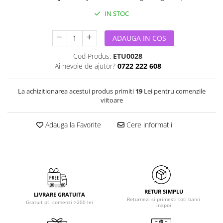
IN STOC
ADAUGA IN COS
Cod Produs:
ETU0028
Ai nevoie de ajutor?
0722 222 608
La achizitionarea acestui produs primiti
19
Lei pentru comenzile
viitoare
Adauga la Favorite
Cere informatii
RETUR SIMPLU
LIVRARE GRATUITA
Returnezi si primesti toti banii
Gratuit pt. comenzi >200 lei
inapoi