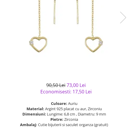
Bijuterii argint cu pietre
Pandantive mireasa
semipretioase
Bijuterii de Lux
Bijuterii argint placat cu aur
Bijuterii gotice si rock
Bijuterii argint cu diverse
Bijuterii Handmade
materiale
Bijuterii fantezie
Bijuterii argint cu murano
Casete si cutii de bijuterii
Bijuterii tungsten
Accesorii Piele
Cadouri
Solutii si lavete de curatare
90,50 Lei
73,00 Lei
bijuterii argint
Economisesti:
17,50
Lei
Culoare:
Auriu
Material:
Argint 925 placat cu aur, Zirconiu
Dimensiuni:
Lungime: 6,8 cm , Diametru: 9 mm
Pietre:
Zirconia
Ambalaj:
Cutie bijuterii si saculet organza (gratuit)