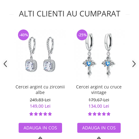
ALTI CLIENTI AU CUMPARAT
-40%
-25%
-
Cercei argint cu zirconii
Cercei argint cu cruce
Ce
albe
vintage
249,83 Lei
179,67 Lei
149,00 Lei
134,00 Lei
ADAUGA IN COS
ADAUGA IN COS