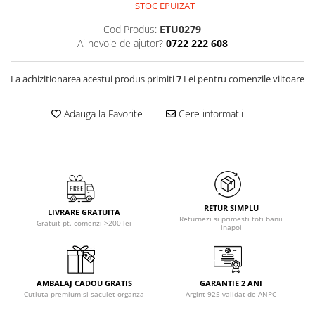
STOC EPUIZAT
Cod Produs:
ETU0279
Ai nevoie de ajutor?
0722 222 608
La achizitionarea acestui produs primiti
7
Lei pentru comenzile viitoare
Adauga la Favorite
Cere informatii
RETUR SIMPLU
LIVRARE GRATUITA
Returnezi si primesti toti banii
Gratuit pt. comenzi >200 lei
inapoi
AMBALAJ CADOU GRATIS
GARANTIE 2 ANI
Cutiuta premium si saculet organza
Argint 925 validat de ANPC