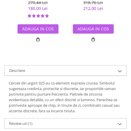
270,44 Lei
318,76 Lei
180,00 Lei
212,00 Lei
ADAUGA IN COS
ADAUGA IN COS
Descriere
Cerceii din argint 925 au ca element expresiv crucea. Simbolul
sugereaza credinta, protectie si discretie, iar proportiile raman
potrivite pentru purtare frecventa. Pietrele de zirconia
evidentiaza detaliile, cu un efect discret si luminos. Perechea se
potriveste aproape de chip, in tinute de zi, combinatii casual sau
accente discrete, fara sa incarce tinuta.
Review-uri
(1)