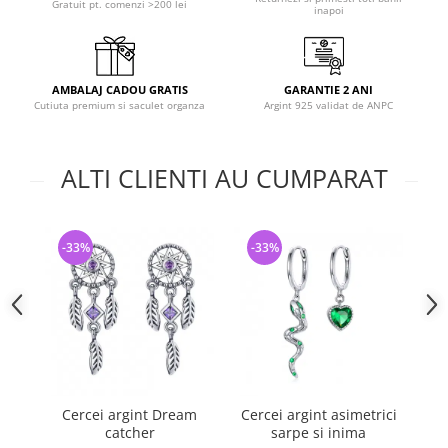
Gratuit pt. comenzi >200 lei
inapoi
AMBALAJ CADOU GRATIS
GARANTIE 2 ANI
Cutiuta premium si saculet organza
Argint 925 validat de ANPC
ALTI CLIENTI AU CUMPARAT
-33%
-33%
-
Cercei argint Dream
Cercei argint asimetrici
catcher
sarpe si inima
g