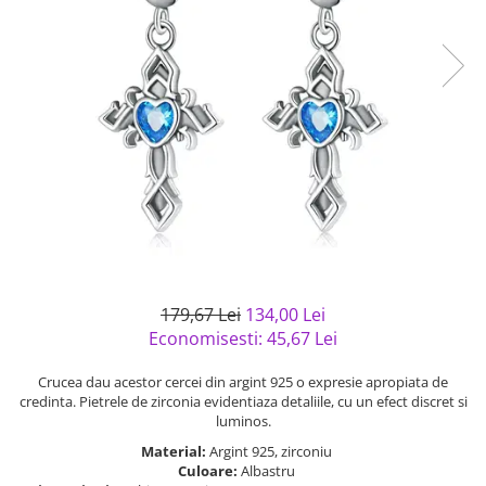
Bijuterii argint cu pietre
Pandantive mireasa
semipretioase
Bijuterii de Lux
Bijuterii argint placat cu aur
Bijuterii gotice si rock
Bijuterii argint cu diverse
Bijuterii Handmade
materiale
Bijuterii fantezie
Bijuterii argint cu murano
Casete si cutii de bijuterii
Bijuterii tungsten
Accesorii Piele
Cadouri
Solutii si lavete de curatare
179,67 Lei
134,00 Lei
bijuterii argint
Economisesti:
45,67
Lei
Crucea dau acestor cercei din argint 925 o expresie apropiata de
credinta. Pietrele de zirconia evidentiaza detaliile, cu un efect discret si
luminos.
Material:
Argint 925, zirconiu
Culoare:
Albastru