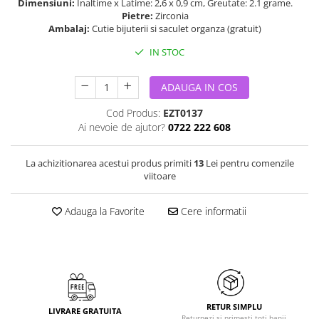
Dimensiuni:
Inaltime x Latime: 2,6 x 0,9 cm, Greutate: 2.1 grame.
Pietre:
Zirconia
Ambalaj:
Cutie bijuterii si saculet organza (gratuit)
IN STOC
ADAUGA IN COS
Cod Produs:
EZT0137
Ai nevoie de ajutor?
0722 222 608
La achizitionarea acestui produs primiti
13
Lei pentru comenzile
viitoare
Adauga la Favorite
Cere informatii
RETUR SIMPLU
LIVRARE GRATUITA
Returnezi si primesti toti banii