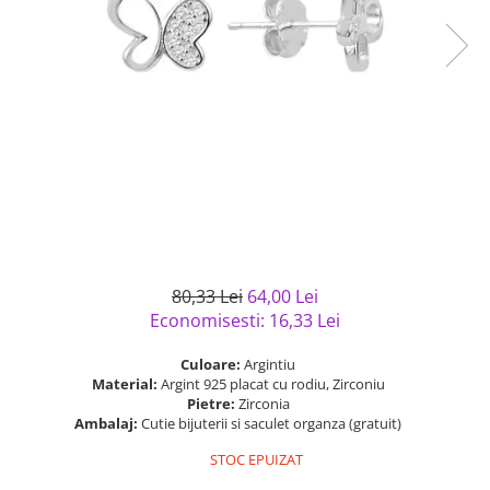
Bijuterii argint cu pietre
Pandantive mireasa
semipretioase
Bijuterii de Lux
Bijuterii argint placat cu aur
Bijuterii gotice si rock
Bijuterii argint cu diverse
Bijuterii Handmade
materiale
Bijuterii fantezie
Bijuterii argint cu murano
Casete si cutii de bijuterii
Bijuterii tungsten
Accesorii Piele
Cadouri
80,33 Lei
64,00 Lei
Solutii si lavete de curatare
Economisesti:
16,33
Lei
bijuterii argint
Culoare:
Argintiu
Material:
Argint 925 placat cu rodiu, Zirconiu
Pietre:
Zirconia
Ambalaj:
Cutie bijuterii si saculet organza (gratuit)
STOC EPUIZAT