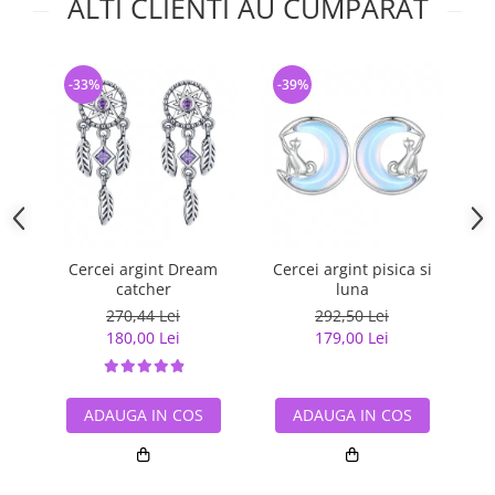
ALTI CLIENTI AU CUMPARAT
-33%
-39%
-
Cercei argint Dream
Cercei argint pisica si
catcher
luna
270,44 Lei
292,50 Lei
180,00 Lei
179,00 Lei
ADAUGA IN COS
ADAUGA IN COS