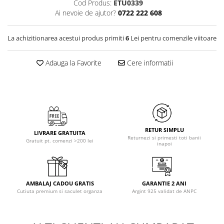
Cod Produs:
ETU0339
Ai nevoie de ajutor?
0722 222 608
La achizitionarea acestui produs primiti
6
Lei pentru comenzile viitoare
Adauga la Favorite
Cere informatii
RETUR SIMPLU
LIVRARE GRATUITA
Returnezi si primesti toti banii
Gratuit pt. comenzi >200 lei
inapoi
AMBALAJ CADOU GRATIS
GARANTIE 2 ANI
Cutiuta premium si saculet organza
Argint 925 validat de ANPC