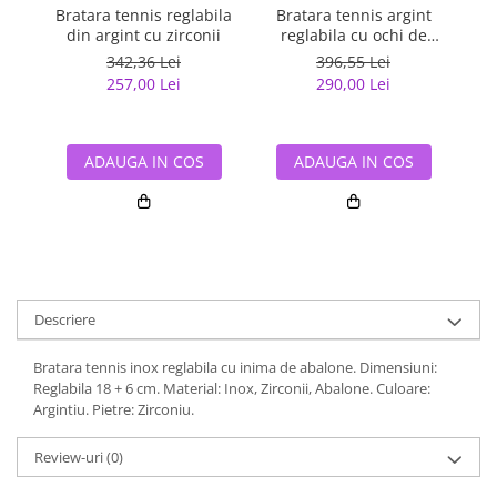
Bratara tennis reglabila
Bratara tennis argint
Bra
din argint cu zirconii
reglabila cu ochi de
p
deochi
342,36 Lei
396,55 Lei
257,00 Lei
290,00 Lei
ADAUGA IN COS
ADAUGA IN COS
Descriere
Bratara tennis inox reglabila cu inima de abalone. Dimensiuni:
Reglabila 18 + 6 cm. Material: Inox, Zirconii, Abalone. Culoare:
Argintiu. Pietre: Zirconiu.
Review-uri
(0)