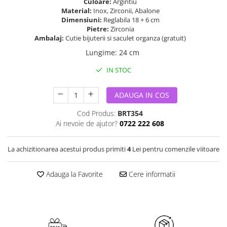
Culoare:
Argintiu
Material:
Inox, Zirconii, Abalone
Dimensiuni:
Reglabila 18 + 6 cm
Pietre:
Zirconia
Ambalaj:
Cutie bijuterii si saculet organza (gratuit)
Lungime
:
24 cm
IN STOC
ADAUGA IN COS
Cod Produs:
BRT354
Ai nevoie de ajutor?
0722 222 608
La achizitionarea acestui produs primiti
4
Lei pentru comenzile viitoare
Adauga la Favorite
Cere informatii