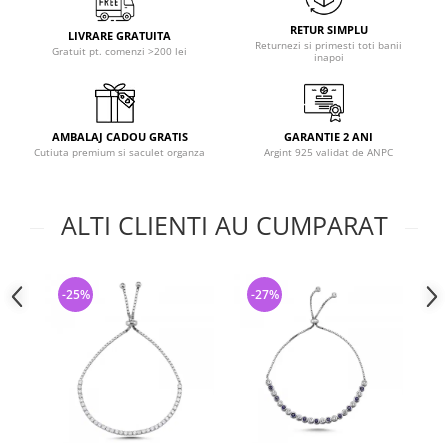
RETUR SIMPLU
LIVRARE GRATUITA
Returnezi si primesti toti banii
Gratuit pt. comenzi >200 lei
inapoi
AMBALAJ CADOU GRATIS
GARANTIE 2 ANI
Cutiuta premium si saculet organza
Argint 925 validat de ANPC
ALTI CLIENTI AU CUMPARAT
-25%
-27%
-