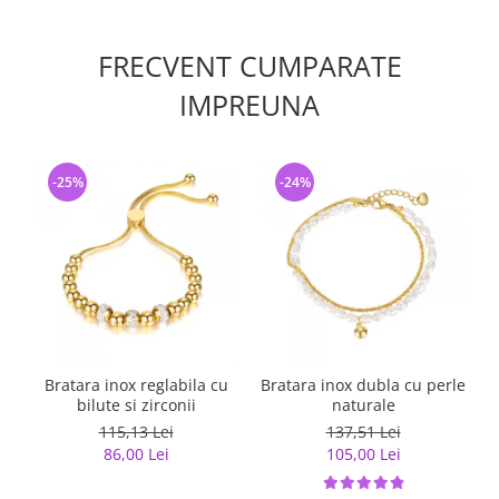
FRECVENT CUMPARATE
IMPREUNA
-25%
-24%
Bratara inox reglabila cu
Bratara inox dubla cu perle
B
bilute si zirconii
naturale
115,13 Lei
137,51 Lei
86,00 Lei
105,00 Lei