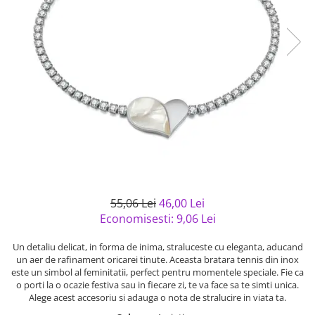
Bijuterii argint cu pietre
Pandantive mireasa
semipretioase
Bijuterii de Lux
Bijuterii argint placat cu aur
Bijuterii gotice si rock
Bijuterii argint cu diverse
Bijuterii Handmade
materiale
Bijuterii fantezie
Bijuterii argint cu murano
Casete si cutii de bijuterii
Bijuterii tungsten
Accesorii Piele
Cadouri
Solutii si lavete de curatare
55,06 Lei
46,00 Lei
bijuterii argint
Economisesti:
9,06
Lei
Un detaliu delicat, in forma de inima, straluceste cu eleganta, aducand
un aer de rafinament oricarei tinute. Aceasta bratara tennis din inox
este un simbol al feminitatii, perfect pentru momentele speciale. Fie ca
o porti la o ocazie festiva sau in fiecare zi, te va face sa te simti unica.
Alege acest accesoriu si adauga o nota de stralucire in viata ta.