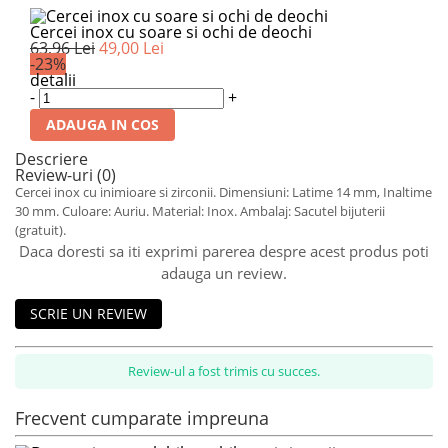
Cercei inox cu soare si ochi de deochi
63,96 Lei
49,00 Lei
-23%
detalii
-
+
ADAUGA IN COS
Descriere
Review-uri
(0)
Cercei inox cu inimioare si zirconii. Dimensiuni: Latime 14 mm, Inaltime
30 mm. Culoare: Auriu. Material: Inox. Ambalaj: Sacutel bijuterii
(gratuit).
Daca doresti sa iti exprimi parerea despre acest produs poti
adauga un review.
SCRIE UN REVIEW
Review-ul a fost trimis cu succes.
Frecvent cumparate impreuna