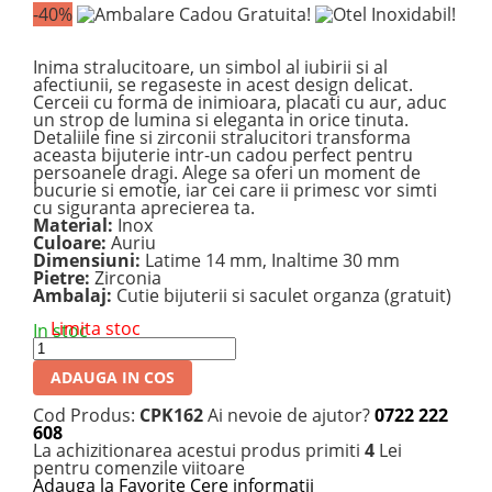
-40%
Inima stralucitoare, un simbol al iubirii si al
afectiunii, se regaseste in acest design delicat.
Cerceii cu forma de inimioara, placati cu aur, aduc
un strop de lumina si eleganta in orice tinuta.
Detaliile fine si zirconii stralucitori transforma
aceasta bijuterie intr-un cadou perfect pentru
persoanele dragi. Alege sa oferi un moment de
bucurie si emotie, iar cei care ii primesc vor simti
cu siguranta aprecierea ta.
Material:
Inox
Culoare:
Auriu
Dimensiuni:
Latime 14 mm, Inaltime 30 mm
Pietre:
Zirconia
Ambalaj:
Cutie bijuterii si saculet organza (gratuit)
Limita stoc
In stoc
ADAUGA IN COS
Cod Produs:
CPK162
Ai nevoie de ajutor?
0722 222
608
La achizitionarea acestui produs primiti
4
Lei
pentru comenzile viitoare
Adauga la Favorite
Cere informatii