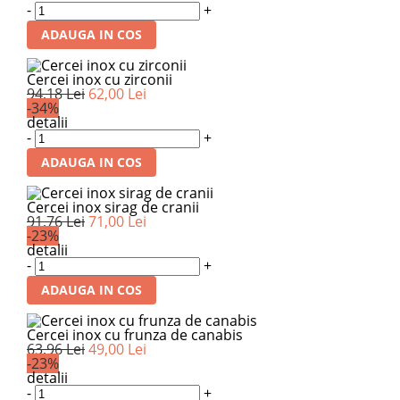
-
+
ADAUGA IN COS
Cercei inox cu zirconii
94,18 Lei
62,00 Lei
-34%
detalii
-
+
ADAUGA IN COS
Cercei inox sirag de cranii
91,76 Lei
71,00 Lei
-23%
detalii
-
+
ADAUGA IN COS
Cercei inox cu frunza de canabis
63,96 Lei
49,00 Lei
-23%
detalii
-
+