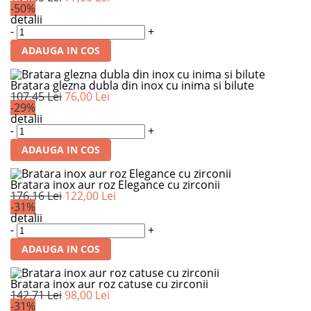
-50%
detalii
-
+
ADAUGA IN COS
Bratara glezna dubla din inox cu inima si bilute
107,45 Lei
76,00 Lei
-29%
detalii
-
+
ADAUGA IN COS
Bratara inox aur roz Elegance cu zirconii
176,16 Lei
122,00 Lei
-31%
detalii
-
+
ADAUGA IN COS
Bratara inox aur roz catuse cu zirconii
142,71 Lei
98,00 Lei
-31%