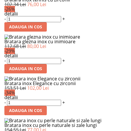
102,34 Lei
76,00 Lei
-26%
detalii
-
+
ADAUGA IN COS
Bratara glezna inox cu inimioare
112,68 Lei
80,00 Lei
-29%
detalii
-
+
ADAUGA IN COS
Bratara inox Elegance cu zirconii
153,51 Lei
102,00 Lei
-34%
detalii
-
+
ADAUGA IN COS
Bratara inox cu perle naturale si zale lungi
154,55 Lei
77,00 Lei