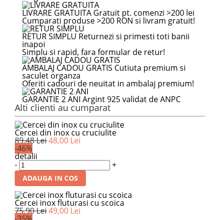
LIVRARE GRATUITA
Gratuit pt. comenzi >200 lei
Cumparati produse >200 RON si livram gratuit!
RETUR SIMPLU
Returnezi si primesti toti banii
inapoi
Simplu si rapid, fara formular de retur!
AMBALAJ CADOU GRATIS
Cutiuta premium si
saculet organza
Oferiti cadouri de neuitat in ambalaj premium!
GARANTIE 2 ANI
Argint 925 validat de ANPC
Alti clienti au cumparat
Cercei din inox cu cruciulite
89,48 Lei
48,00 Lei
-46%
detalii
-
+
ADAUGA IN COS
Cercei inox fluturasi cu scoica
75,90 Lei
49,00 Lei
-35%