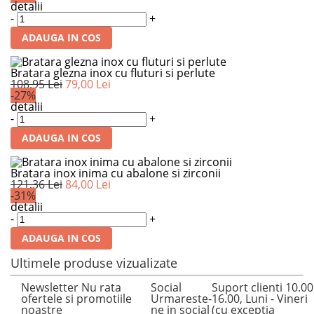
detalii
-
+
ADAUGA IN COS
Bratara glezna inox cu fluturi si perlute
108,95 Lei
79,00 Lei
-27%
detalii
-
+
ADAUGA IN COS
Bratara inox inima cu abalone si zirconii
121,36 Lei
84,00 Lei
-31%
detalii
-
+
ADAUGA IN COS
Ultimele produse vizualizate
Newsletter
Nu rata
Social
Suport clienti
10.00
ofertele si promotiile
Urmareste-
16.00, Luni - Vineri
noastre
ne in social
(cu exceptia