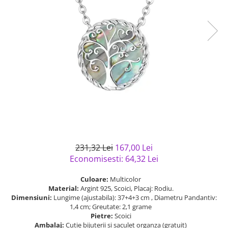
Bijuterii argint cu pietre
Pandantive mireasa
semipretioase
Bijuterii de Lux
Bijuterii argint placat cu aur
Bijuterii gotice si rock
Bijuterii argint cu diverse
Bijuterii Handmade
materiale
Bijuterii fantezie
Bijuterii argint cu murano
Casete si cutii de bijuterii
Bijuterii tungsten
Accesorii Piele
Cadouri
Solutii si lavete de curatare
231,32 Lei
167,00 Lei
bijuterii argint
Economisesti:
64,32
Lei
Culoare:
Multicolor
Material:
Argint 925, Scoici, Placaj: Rodiu.
Dimensiuni:
Lungime (ajustabila): 37+4+3 cm , Diametru Pandantiv:
1,4 cm; Greutate: 2,1 grame
Pietre:
Scoici
Ambalaj:
Cutie bijuterii si saculet organza (gratuit)