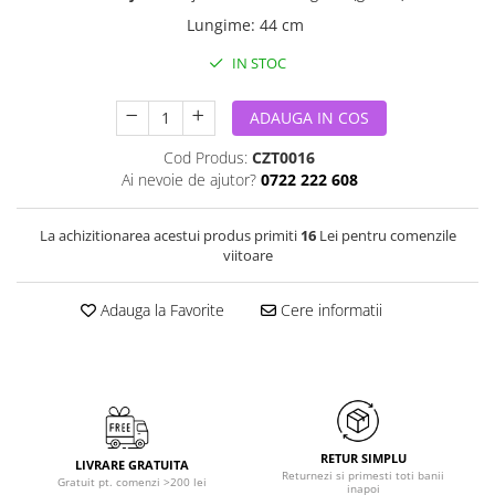
Lungime
:
44 cm
IN STOC
ADAUGA IN COS
Cod Produs:
CZT0016
Ai nevoie de ajutor?
0722 222 608
La achizitionarea acestui produs primiti
16
Lei pentru comenzile
viitoare
Adauga la Favorite
Cere informatii
RETUR SIMPLU
LIVRARE GRATUITA
Returnezi si primesti toti banii
Gratuit pt. comenzi >200 lei
inapoi