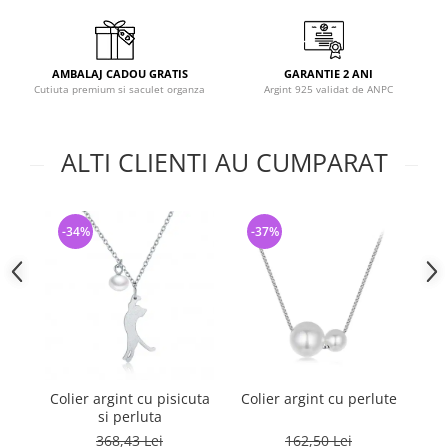
AMBALAJ CADOU GRATIS
GARANTIE 2 ANI
Cutiuta premium si saculet organza
Argint 925 validat de ANPC
ALTI CLIENTI AU CUMPARAT
-34%
-37%
-
Colier argint cu pisicuta
Colier argint cu perlute
C
si perluta
368,43 Lei
162,50 Lei