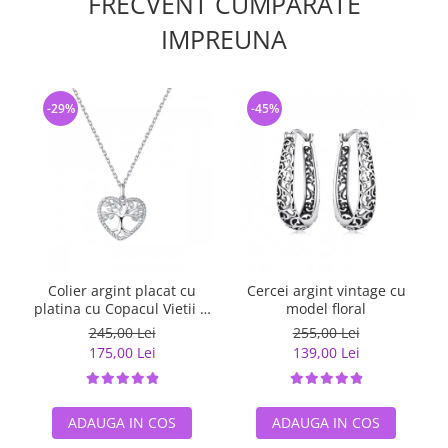
FRECVENT CUMPARATE
IMPREUNA
-29%
-45%
Colier argint placat cu
Cercei argint vintage cu
platina cu Copacul Vietii si
model floral
zirconii
245,00 Lei
255,00 Lei
175,00 Lei
139,00 Lei
ADAUGA IN COS
ADAUGA IN COS