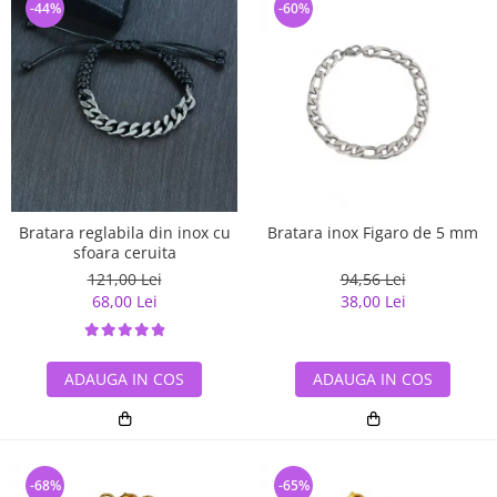
-44%
-60%
Bratara reglabila din inox cu
Bratara inox Figaro de 5 mm
sfoara ceruita
121,00 Lei
94,56 Lei
68,00 Lei
38,00 Lei
ADAUGA IN COS
ADAUGA IN COS
-68%
-65%