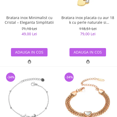
Bratara inox Minimalist cu
Bratara inox placata cu aur 18
Cristal – Eleganta Simplitatii
k cu perle naturale si
pandantiv inima – Eleganta si
71,10 Lei
118,51 Lei
rafinament modern
49,00 Lei
79,00 Lei
ADAUGA IN COS
ADAUGA IN COS
-34%
-34%