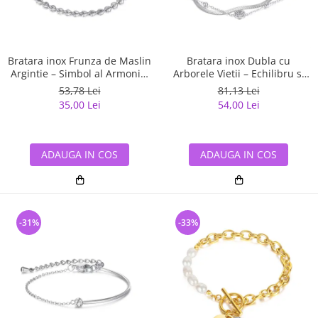
Bratara inox Frunza de Maslin
Bratara inox Dubla cu
Argintie – Simbol al Armoniei
Arborele Vietii – Echilibru si
si Elegantei
Energie Pozitiva
53,78 Lei
81,13 Lei
35,00 Lei
54,00 Lei
ADAUGA IN COS
ADAUGA IN COS
-31%
-33%