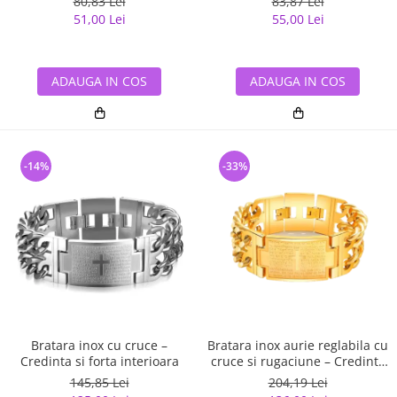
80,83 Lei
83,87 Lei
51,00 Lei
55,00 Lei
ADAUGA IN COS
ADAUGA IN COS
-14%
-33%
Bratara inox cu cruce –
Bratara inox aurie reglabila cu
Credinta si forta interioara
cruce si rugaciune – Credinta
si eleganta masculina
145,85 Lei
204,19 Lei