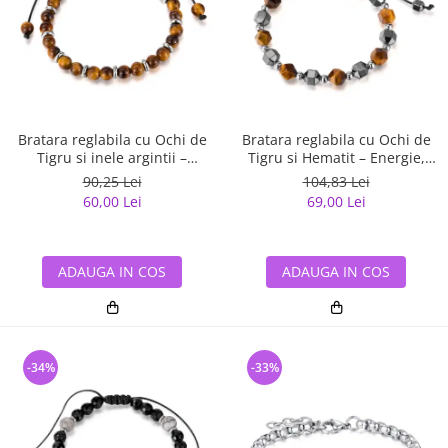
Bratara reglabila cu Ochi de
Bratara reglabila cu Ochi de
Tigru si inele argintii –
Tigru si Hematit – Energie,
Energie si Echilibru
Protectie si Echilibru
90,25 Lei
104,83 Lei
60,00 Lei
69,00 Lei
ADAUGA IN COS
ADAUGA IN COS
-34%
-33%