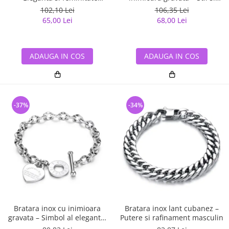
subtila
eleganta atemporala
102,10 Lei
106,35 Lei
65,00 Lei
68,00 Lei
ADAUGA IN COS
ADAUGA IN COS
-37%
-34%
Bratara inox cu inimioara
Bratara inox lant cubanez –
gravata – Simbol al elegantei
Putere si rafinament masculin
si al sentimentelor pure