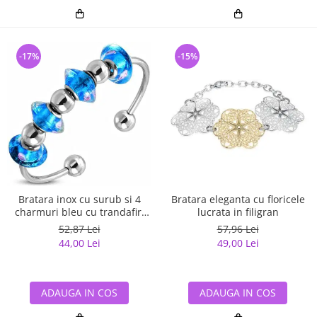
-17%
-15%
Bratara inox cu surub si 4
Bratara eleganta cu floricele
charmuri bleu cu trandafiri
lucrata in filigran
roz
52,87 Lei
57,96 Lei
44,00 Lei
49,00 Lei
ADAUGA IN COS
ADAUGA IN COS