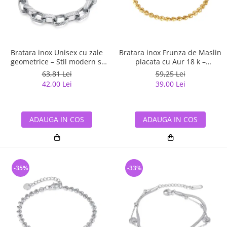
Bratara inox Unisex cu zale
Bratara inox Frunza de Maslin
geometrice – Stil modern si
placata cu Aur 18 k –
eleganta metalica
Stralucire si Eleganta
63,81 Lei
59,25 Lei
Naturala
42,00 Lei
39,00 Lei
ADAUGA IN COS
ADAUGA IN COS
-35%
-33%