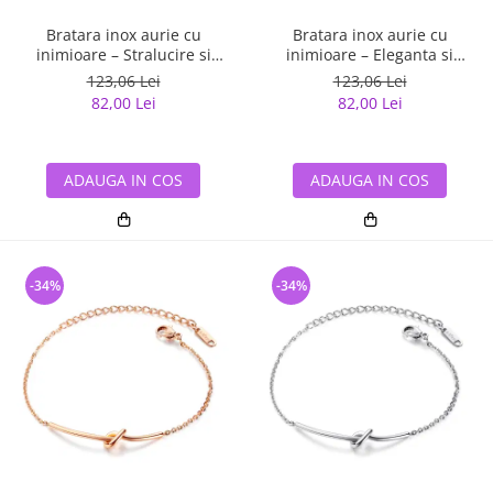
Bratara inox aurie cu
Bratara inox aurie cu
inimioare – Stralucire si
inimioare – Eleganta si
feminitate delicata
stralucire calda
123,06 Lei
123,06 Lei
82,00 Lei
82,00 Lei
ADAUGA IN COS
ADAUGA IN COS
-34%
-34%