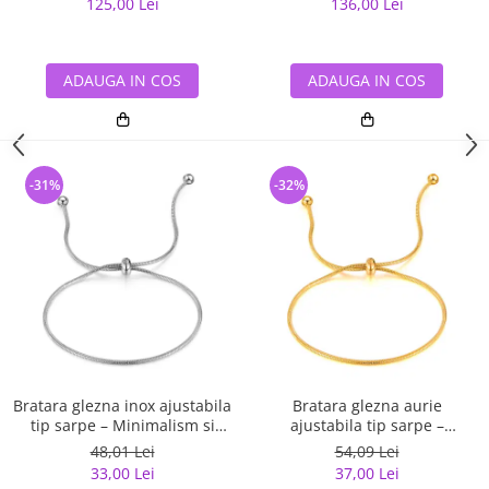
125,00 Lei
136,00 Lei
ADAUGA IN COS
ADAUGA IN COS
-31%
-32%
Bratara glezna inox ajustabila
Bratara glezna aurie
tip sarpe – Minimalism si
ajustabila tip sarpe –
versatilitate
Minimalism rafinat
48,01 Lei
54,09 Lei
33,00 Lei
37,00 Lei