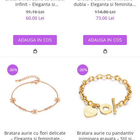
infinit – Eleganta si
dubla – Eleganta si feminitate
semnificatie eterna
rafinata
91,16 Lei
114,86 Lei
60,00 Lei
73,00 Lei
ADAUGA IN COS
ADAUGA IN COS
-36%
-36%
Bratara aurie cu flori delicate
Bratara aurie cu pandantiv
– Eleganta si feminitate
inimioara gravata – Stil si