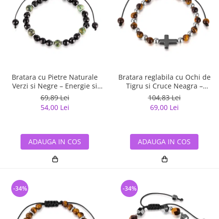
Bratara cu Pietre Naturale
Bratara reglabila cu Ochi de
Verzi si Negre – Energie si
Tigru si Cruce Neagra –
Echilibru
Protectie si Echilibru
69,89 Lei
104,83 Lei
54,00 Lei
69,00 Lei
ADAUGA IN COS
ADAUGA IN COS
-34%
-34%