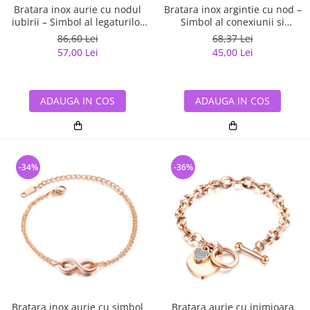
Bratara inox aurie cu nodul
Bratara inox argintie cu nod –
iubirii – Simbol al legaturilor
Simbol al conexiunii si
durabile
echilibrului
86,60 Lei
68,37 Lei
57,00 Lei
45,00 Lei
ADAUGA IN COS
ADAUGA IN COS
-34%
-36%
Bratara inox aurie cu simbol
Bratara aurie cu inimioara