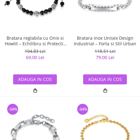
Bratara reglabila cu Onix si
Bratara inox Unisex Design
Howlit – Echilibru si Protectie
Industrial – Forta si Stil Urban
Energetica
104,83 Lei
118,51 Lei
69,00 Lei
79,00 Lei
ADAUGA IN COS
ADAUGA IN COS
-34%
-34%