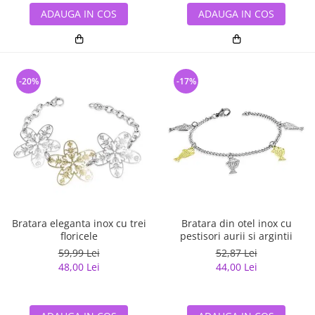
ADAUGA IN COS
ADAUGA IN COS
-20%
-17%
Bratara eleganta inox cu trei
Bratara din otel inox cu
floricele
pestisori aurii si argintii
59,99 Lei
52,87 Lei
48,00 Lei
44,00 Lei