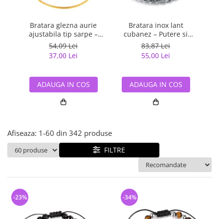
Bijuterii argint cu pietre
Pandantive mireasa
semipretioase
Bijuterii de Lux
Bijuterii argint placat cu aur
Bratara glezna aurie
Bratara inox lant
Br
Bijuterii gotice si rock
ajustabila tip sarpe –
cubanez – Putere si
Bijuterii argint cu diverse
Minimalism rafinat
rafinament masculin
Bijuterii Handmade
54,09 Lei
83,87 Lei
materiale
37,00 Lei
55,00 Lei
Bijuterii fantezie
Bijuterii argint cu murano
Casete si cutii de bijuterii
ADAUGA IN COS
ADAUGA IN COS
Bijuterii tungsten
Accesorii Piele
Cadouri
Afiseaza:
1-
60
din
342
produse
Solutii si lavete de curatare
bijuterii argint
FILTRE
-23%
-34%