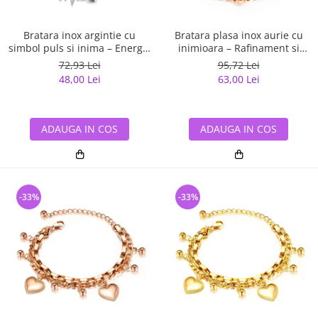
Bratara inox argintie cu
Bratara plasa inox aurie cu
simbol puls si inima – Energie
inimioara – Rafinament si
si emotie pura
feminitate moderna
72,93 Lei
95,72 Lei
48,00 Lei
63,00 Lei
ADAUGA IN COS
ADAUGA IN COS
-33%
-33%