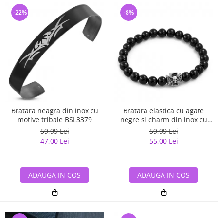
-22%
-8%
Bratara neagra din inox cu
Bratara elastica cu agate
motive tribale BSL3379
negre si charm din inox cu
cruce si craniu
59,99 Lei
59,99 Lei
47,00 Lei
55,00 Lei
ADAUGA IN COS
ADAUGA IN COS