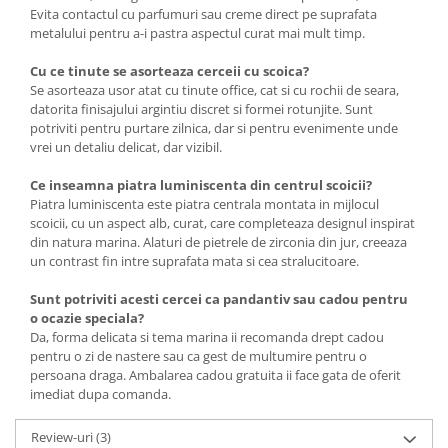
Evita contactul cu parfumuri sau creme direct pe suprafata
metalului pentru a-i pastra aspectul curat mai mult timp.
Cu ce tinute se asorteaza cerceii cu scoica?
Se asorteaza usor atat cu tinute office, cat si cu rochii de seara,
datorita finisajului argintiu discret si formei rotunjite. Sunt
potriviti pentru purtare zilnica, dar si pentru evenimente unde
vrei un detaliu delicat, dar vizibil.
Ce inseamna piatra luminiscenta din centrul scoicii?
Piatra luminiscenta este piatra centrala montata in mijlocul
scoicii, cu un aspect alb, curat, care completeaza designul inspirat
din natura marina. Alaturi de pietrele de zirconia din jur, creeaza
un contrast fin intre suprafata mata si cea stralucitoare.
Sunt potriviti acesti cercei ca pandantiv sau cadou pentru
o ocazie speciala?
Da, forma delicata si tema marina ii recomanda drept cadou
pentru o zi de nastere sau ca gest de multumire pentru o
persoana draga. Ambalarea cadou gratuita ii face gata de oferit
imediat dupa comanda.
Review-uri
(3)