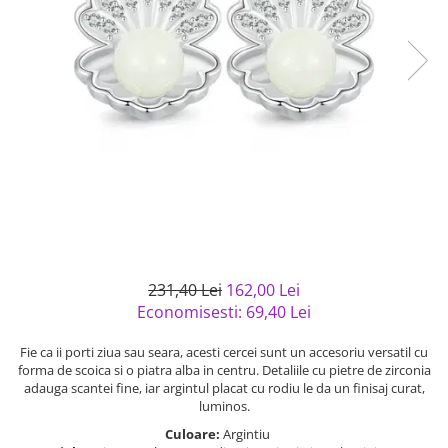
Bijuterii argint cu pietre
Pandantive mireasa
semipretioase
Bijuterii de Lux
Bijuterii argint placat cu aur
Bijuterii gotice si rock
Bijuterii argint cu diverse
Bijuterii Handmade
materiale
Bijuterii fantezie
Bijuterii argint cu murano
Casete si cutii de bijuterii
Bijuterii tungsten
Accesorii Piele
Cadouri
Solutii si lavete de curatare
231,40 Lei
162,00 Lei
bijuterii argint
Economisesti:
69,40
Lei
Fie ca ii porti ziua sau seara, acesti cercei sunt un accesoriu versatil cu
forma de scoica si o piatra alba in centru. Detaliile cu pietre de zirconia
adauga scantei fine, iar argintul placat cu rodiu le da un finisaj curat,
luminos.
Culoare:
Argintiu