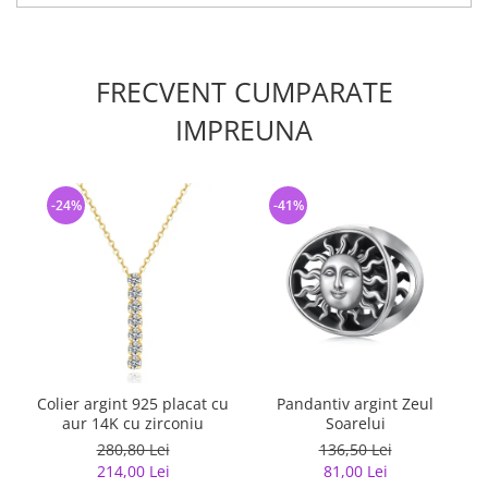
FRECVENT CUMPARATE
IMPREUNA
-24%
-41%
Colier argint 925 placat cu
Pandantiv argint Zeul
aur 14K cu zirconiu
Soarelui
280,80 Lei
136,50 Lei
214,00 Lei
81,00 Lei