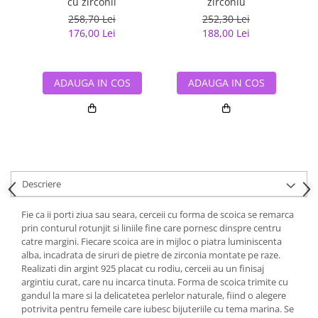
cu zirconii
zirconiu
zir
258,70 Lei
252,30 Lei
176,00 Lei
188,00 Lei
ADAUGA IN COS
ADAUGA IN COS
Descriere
Fie ca ii porti ziua sau seara, cerceii cu forma de scoica se remarca
prin conturul rotunjit si liniile fine care pornesc dinspre centru
catre margini. Fiecare scoica are in mijloc o piatra luminiscenta
alba, incadrata de siruri de pietre de zirconia montate pe raze.
Realizati din argint 925 placat cu rodiu, cerceii au un finisaj
argintiu curat, care nu incarca tinuta. Forma de scoica trimite cu
gandul la mare si la delicatetea perlelor naturale, fiind o alegere
potrivita pentru femeile care iubesc bijuteriile cu tema marina. Se