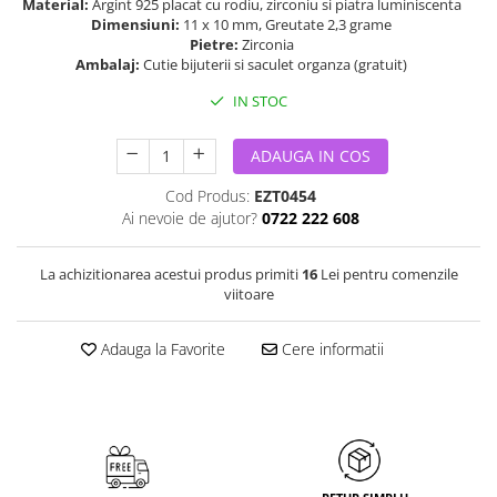
Material:
Argint 925 placat cu rodiu, zirconiu si piatra luminiscenta
Dimensiuni:
11 x 10 mm, Greutate 2,3 grame
Pietre:
Zirconia
Ambalaj:
Cutie bijuterii si saculet organza (gratuit)
IN STOC
ADAUGA IN COS
Cod Produs:
EZT0454
Ai nevoie de ajutor?
0722 222 608
La achizitionarea acestui produs primiti
16
Lei pentru comenzile
viitoare
Adauga la Favorite
Cere informatii