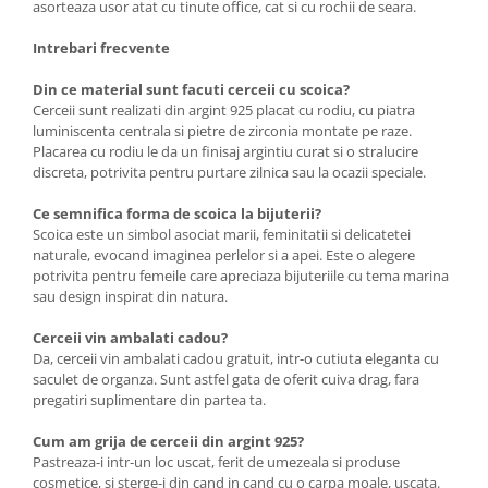
asorteaza usor atat cu tinute office, cat si cu rochii de seara.
Intrebari frecvente
Din ce material sunt facuti cerceii cu scoica?
Cerceii sunt realizati din argint 925 placat cu rodiu, cu piatra
luminiscenta centrala si pietre de zirconia montate pe raze.
Placarea cu rodiu le da un finisaj argintiu curat si o stralucire
discreta, potrivita pentru purtare zilnica sau la ocazii speciale.
Ce semnifica forma de scoica la bijuterii?
Scoica este un simbol asociat marii, feminitatii si delicatetei
naturale, evocand imaginea perlelor si a apei. Este o alegere
potrivita pentru femeile care apreciaza bijuteriile cu tema marina
sau design inspirat din natura.
Cerceii vin ambalati cadou?
Da, cerceii vin ambalati cadou gratuit, intr-o cutiuta eleganta cu
saculet de organza. Sunt astfel gata de oferit cuiva drag, fara
pregatiri suplimentare din partea ta.
Cum am grija de cerceii din argint 925?
Pastreaza-i intr-un loc uscat, ferit de umezeala si produse
cosmetice, si sterge-i din cand in cand cu o carpa moale, uscata.