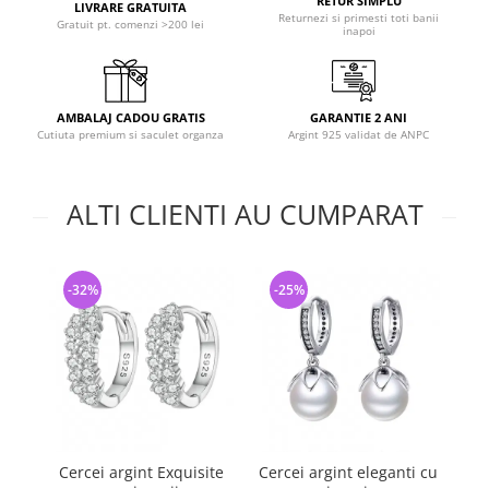
RETUR SIMPLU
LIVRARE GRATUITA
Returnezi si primesti toti banii
Gratuit pt. comenzi >200 lei
inapoi
AMBALAJ CADOU GRATIS
GARANTIE 2 ANI
Cutiuta premium si saculet organza
Argint 925 validat de ANPC
ALTI CLIENTI AU CUMPARAT
-32%
-25%
-
Cercei argint Exquisite
Cercei argint eleganti cu
Cer