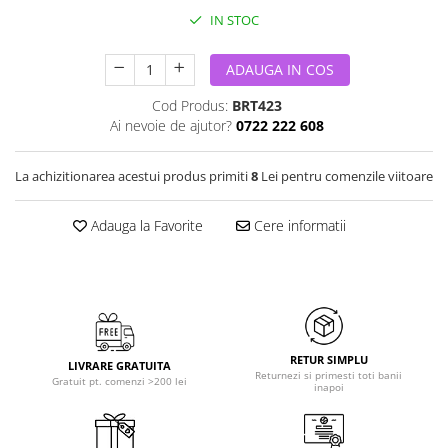
IN STOC
ADAUGA IN COS
Cod Produs:
BRT423
Ai nevoie de ajutor?
0722 222 608
La achizitionarea acestui produs primiti
8
Lei pentru comenzile viitoare
Adauga la Favorite
Cere informatii
RETUR SIMPLU
LIVRARE GRATUITA
Returnezi si primesti toti banii
Gratuit pt. comenzi >200 lei
inapoi