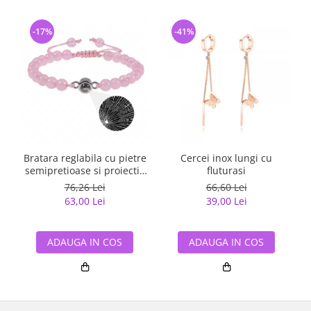
-17%
-41%
Bratara reglabila cu pietre
Cercei inox lungi cu
semipretioase si proiectie
fluturasi
"Te Iubesc" in 100 de limbi
76,26 Lei
66,60 Lei
BLA177
63,00 Lei
39,00 Lei
ADAUGA IN COS
ADAUGA IN COS