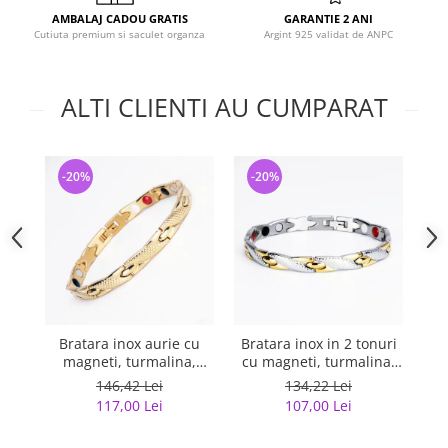
AMBALAJ CADOU GRATIS
GARANTIE 2 ANI
Cutiuta premium si saculet organza
Argint 925 validat de ANPC
ALTI CLIENTI AU CUMPARAT
-20%
-20%
-
Bratara inox aurie cu
Bratara inox in 2 tonuri
Br
magneti, turmalina,
cu magneti, turmalina,
germaniu si anioni
germaniu si anioni
tu
146,42 Lei
134,22 Lei
117,00 Lei
107,00 Lei