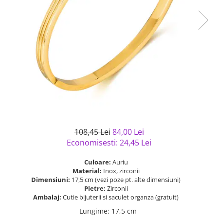
Bijuterii argint cu pietre
Pandantive mireasa
semipretioase
Bijuterii de Lux
Bijuterii argint placat cu aur
Bijuterii gotice si rock
Bijuterii argint cu diverse
Bijuterii Handmade
materiale
Bijuterii fantezie
Bijuterii argint cu murano
Casete si cutii de bijuterii
Bijuterii tungsten
Accesorii Piele
Cadouri
108,45 Lei
84,00 Lei
Solutii si lavete de curatare
Economisesti:
24,45
Lei
bijuterii argint
Culoare:
Auriu
Material:
Inox, zirconii
Dimensiuni:
17,5 cm (vezi poze pt. alte dimensiuni)
Pietre:
Zirconii
Ambalaj:
Cutie bijuterii si saculet organza (gratuit)
Lungime
:
17,5 cm