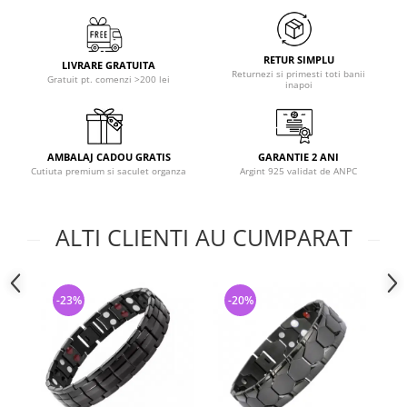
RETUR SIMPLU
LIVRARE GRATUITA
Returnezi si primesti toti banii
Gratuit pt. comenzi >200 lei
inapoi
AMBALAJ CADOU GRATIS
GARANTIE 2 ANI
Cutiuta premium si saculet organza
Argint 925 validat de ANPC
ALTI CLIENTI AU CUMPARAT
-23%
-20%
-