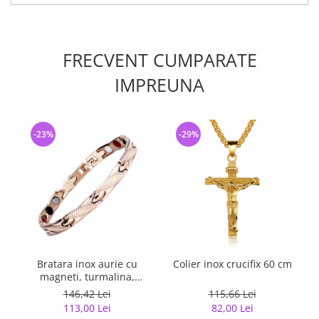
FRECVENT CUMPARATE
IMPREUNA
-23%
-29%
Bratara inox aurie cu
Colier inox crucifix 60 cm
magneti, turmalina,
germaniu si anioni
146,42 Lei
115,66 Lei
113,00 Lei
82,00 Lei