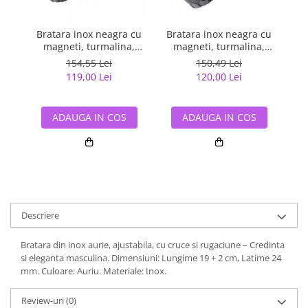
Bratara inox neagra cu
Bratara inox neagra cu
Br
magneti, turmalina,
magneti, turmalina,
cu
germaniu si anioni
germaniu si anioni
154,55 Lei
150,49 Lei
119,00 Lei
120,00 Lei
ADAUGA IN COS
ADAUGA IN COS
Descriere
Bratara din inox aurie, ajustabila, cu cruce si rugaciune – Credinta
si eleganta masculina. Dimensiuni: Lungime 19 + 2 cm, Latime 24
mm. Culoare: Auriu. Materiale: Inox.
Review-uri
(0)