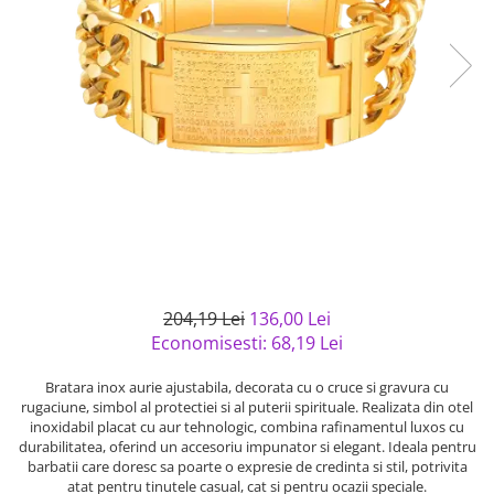
Bijuterii argint cu pietre
Pandantive mireasa
semipretioase
Bijuterii de Lux
Bijuterii argint placat cu aur
Bijuterii gotice si rock
Bijuterii argint cu diverse
Bijuterii Handmade
materiale
Bijuterii fantezie
Bijuterii argint cu murano
Casete si cutii de bijuterii
Bijuterii tungsten
Accesorii Piele
Cadouri
Solutii si lavete de curatare
204,19 Lei
136,00 Lei
bijuterii argint
Economisesti:
68,19
Lei
Bratara inox aurie ajustabila, decorata cu o cruce si gravura cu
rugaciune, simbol al protectiei si al puterii spirituale. Realizata din otel
inoxidabil placat cu aur tehnologic, combina rafinamentul luxos cu
durabilitatea, oferind un accesoriu impunator si elegant. Ideala pentru
barbatii care doresc sa poarte o expresie de credinta si stil, potrivita
atat pentru tinutele casual, cat si pentru ocazii speciale.