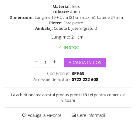
Material:
Inox
Culoare:
Auriu
Dimensiuni:
Lungime 19 + 2 cm (21 cm maxim), Latime 24 mm
Pietre:
Fara pietre
Ambalaj:
Cutiuta bijuterii (gratuit)
Lungime
:
21 cm
IN STOC
ADAUGA IN COS
Cod Produs:
BPK69
Ai nevoie de ajutor?
0722 222 608
La achizitionarea acestui produs primiti
13
Lei pentru comenzile
viitoare
Adauga la Favorite
Cere informatii